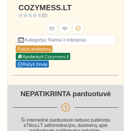
COZYMESS.LT
(0)
Kategorija: Namai ir interjeras
Rašyti atsiliepimą
Apsilankyti Cozymess.lt
Rašyti žinutę
NEPATIKRINTA parduotuvė
Ši internetinė parduotuvė nebuvo patikrinta
eTikra.LT administracijos, duomenų apie
parduotuvės patikimumą neturime.