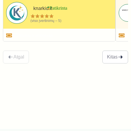
knarkiu.lt
(viso įvertinimų – 5)
Namai ir interjeras
Atgal
Kitas