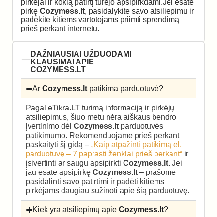
pirkėjai ir kokią patirtį turėjo apsipirkdami.Jei esate
pirkę
Cozymess.lt
, pasidalykite savo atsiliepimu ir
padėkite kitiems vartotojams priimti sprendimą
prieš perkant internetu.
DAŽNIAUSIAI UŽDUODAMI
KLAUSIMAI APIE
COZYMESS.LT
Ar
Cozymess.lt
patikima parduotuvė?
Pagal eTikra.LT turimą informaciją ir pirkėjų
atsiliepimus, šiuo metu nėra aiškaus bendro
įvertinimo dėl
Cozymess.lt
parduotuvės
patikimumo. Rekomenduojame prieš perkant
paskaityti šį gidą –
„Kaip atpažinti patikimą el.
parduotuvę – 7 paprasti ženklai prieš perkant“
ir
įsivertinti ar saugu apsipirkti
Cozymess.lt
. Jei
jau esate apsipirkę
Cozymess.lt
– prašome
pasidalinti savo patirtimi ir padėti kitiems
pirkėjams daugiau sužinoti apie šią parduotuvę.
Kiek yra atsiliepimų apie
Cozymess.lt
?