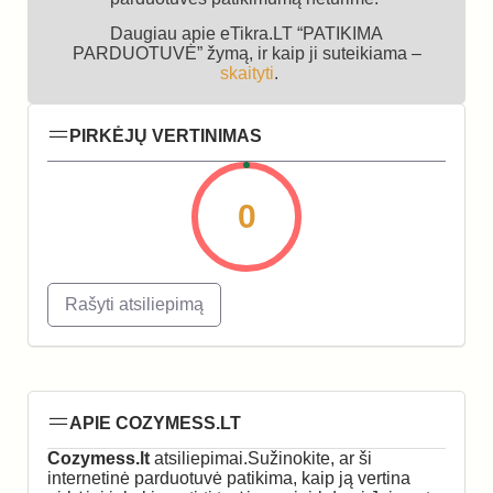
Daugiau apie eTikra.LT “PATIKIMA
PARDUOTUVĖ” žymą, ir kaip ji suteikiama –
skaityti
.
PIRKĖJŲ VERTINIMAS
0
Rašyti atsiliepimą
APIE COZYMESS.LT
Cozymess.lt
atsiliepimai.Sužinokite, ar ši
internetinė parduotuvė patikima, kaip ją vertina