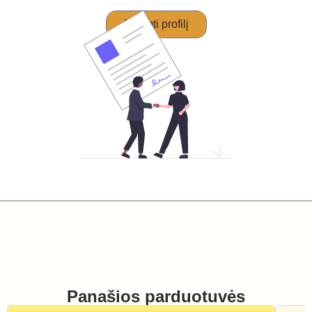
Perimti profilį
Panašios parduotuvės