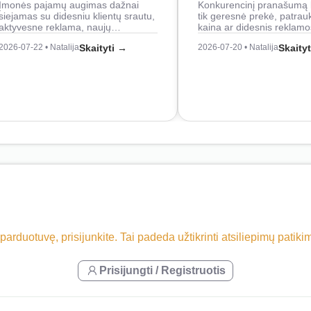
Įmonės pajamų augimas dažnai
Konkurencinį pranašumą 
siejamas su didesniu klientų srautu,
tik geresnė prekė, patrau
aktyvesne reklama, naujų…
kaina ar didesnis reklam
2026-07-22 • Natalija
Skaityti →
2026-07-20 • Natalija
Skaity
 parduotuvę, prisijunkite. Tai padeda užtikrinti atsiliepimų patik
Prisijungti / Registruotis