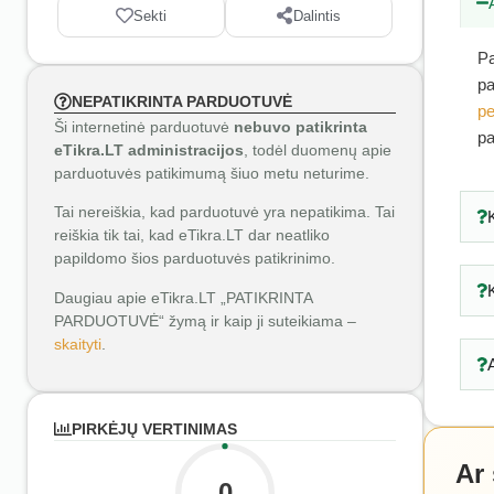
Sekti
Dalintis
Pa
pa
NEPATIKRINTA PARDUOTUVĖ
pe
Ši internetinė parduotuvė
nebuvo patikrinta
pa
eTikra.LT administracijos
, todėl duomenų apie
parduotuvės patikimumą šiuo metu neturime.
Tai nereiškia, kad parduotuvė yra nepatikima. Tai
reiškia tik tai, kad eTikra.LT dar neatliko
papildomo šios parduotuvės patikrinimo.
Daugiau apie eTikra.LT „PATIKRINTA
PARDUOTUVĖ“ žymą ir kaip ji suteikiama –
skaityti
.
PIRKĖJŲ VERTINIMAS
Ar
0