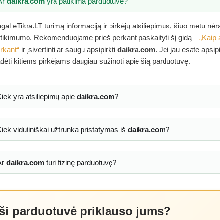
Ar
daikra.com
yra patikima parduotuvė?
gal eTikra.LT turimą informaciją ir pirkėjų atsiliepimus, šiuo metu nė
tikimumo. Rekomenduojame prieš perkant paskaityti šį gidą –
„Kaip 
rkant“
ir įsivertinti ar saugu apsipirkti
daikra.com
. Jei jau esate apsip
dėti kitiems pirkėjams daugiau sužinoti apie šią parduotuvę.
Kiek yra atsiliepimų apie
daikra.com
?
Kiek vidutiniškai užtrunka pristatymas iš
daikra.com
?
Ar
daikra.com
turi fizinę parduotuvę?
 ši parduotuvė priklauso jums?