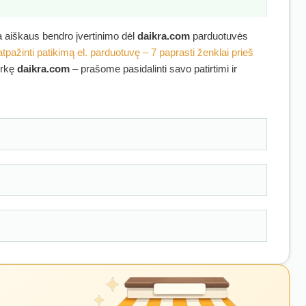
ra aiškaus bendro įvertinimo dėl
daikra.com
parduotuvės
atpažinti patikimą el. parduotuvę – 7 paprasti ženklai prieš
irkę
daikra.com
– prašome pasidalinti savo patirtimi ir