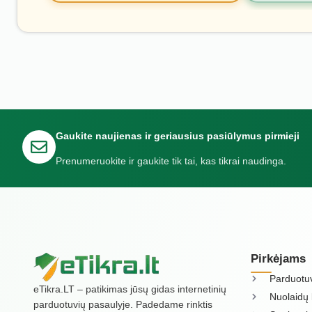
Gaukite naujienas ir geriausius pasiūlymus pirmieji
Prenumeruokite ir gaukite tik tai, kas tikrai naudinga.
Pirkėjams
Parduotu
eTikra.LT – patikimas jūsų gidas internetinių
Nuolaidų 
parduotuvių pasaulyje. Padedame rinktis