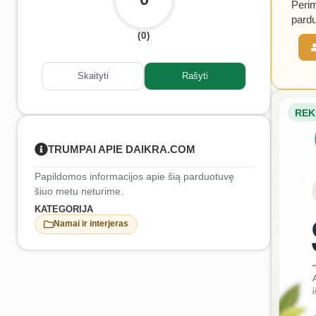
Perim
pardu
(0)
Skaityti
Rašyti
REK
TRUMPAI APIE DAIKRA.COM
Papildomos informacijos apie šią parduotuvę
šiuo metu neturime.
KATEGORIJA
Namai ir interjeras