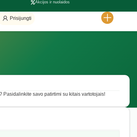
Akcijos ir nuolaidos
Prisijungti
Pasidalinkite savo patirtimi su kitais vartotojais!