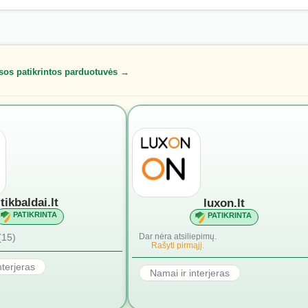
sos patikrintos parduotuvės →
tikbaldai.lt
luxon.lt
PATIKRINTA
PATIKRINTA
(15)
Dar nėra atsiliepimų.
Rašyti pirmąjį.
nterjeras
Namai ir interjeras