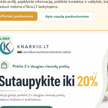
kite profilį, papildykite informaciją, pridėkite kontaktus ir valdykite, ka
otuvė rodoma eTikra.LT lankytojams.
Perimti parduotuvę
Apie naudą parduotuvėms
LAMA