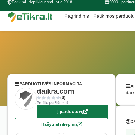
Patikimi. Nepriklausomi. Nuo 2018.
6000+ parduot
Pagrindinis
Patikimos parduot
PARDUOTUVĖS INFORMACIJA
A
daikra.com
daik
(0)
Profilio peržiūros: 9
Į parduotuvę
D
Rašyti atsiliepimą