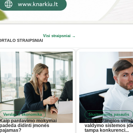
Visi straipsniai →
ORTALO STRAIPSNIAI
Verslas ir ekonomika
Skaitmeninis pasaulis
Kaip pardavimo mokymai
Kaip pažangios versl
padeda didinti įmonės
valdymo sistemos įd
pajamas?
tampa konkurenci...