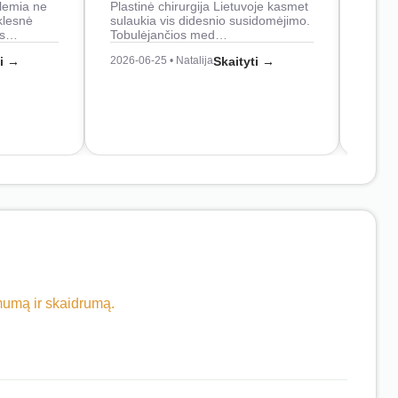
lemia ne
Plastinė chirurgija Lietuvoje kasmet
naudo
klesnė
sulaukia vis didesnio susidomėjimo.
Juos
os…
Tobulėjančios med…
2026-0
ti →
2026-06-25 • Natalija
Skaityti →
imumą ir skaidrumą.