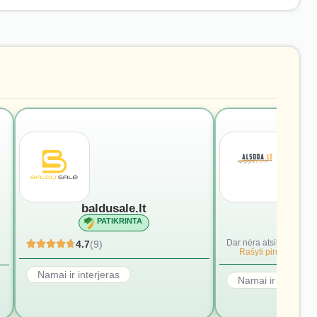
baldusale.lt
alsod
PATIKRINTA
PATI
Dar nėra atsiliepimų.
4.7
(9)
Rašyti pirmąjį.
Namai ir interjeras
Namai ir interjera