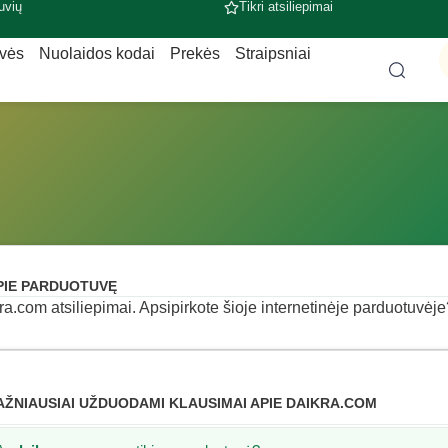
uvių
Tikri atsiliepimai
uvės
Nuolaidos kodai
Prekės
Straipsniai
PIE PARDUOTUVĘ
ra.com atsiliepimai. Apsipirkote šioje internetinėje parduotuvėje? 
AŽNIAUSIAI UŽDUODAMI KLAUSIMAI APIE DAIKRA.COM