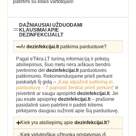
patirtimi su kitais vartotojais!
DAŽNIAUSIAI UŽDUODAMI
KLAUSIMAI APIE
DEZINFEKCIJAI.LT
Ar
dezinfekcijai.lt
patikima parduotuvė?
Pagal eTikra.LT turimą informaciją ir pirkėjų
atsiliepimus, šiuo metu nėra aiškaus bendro
įvertinimo dėl
dezinfekcijai.lt
parduotuvės
patikimumo. Rekomenduojame prieš perkant
paskaityti šį gidą –
„Kaip atpažinti patikimą el.
parduotuvę – 7 paprasti ženklai prieš perkant“
ir
įsivertinti ar saugu apsipirkti
dezinfekcijai.lt
. Jei
jau esate apsipirkę
dezinfekcijai.lt
– prašome
pasidalinti savo patirtimi ir padėti kitiems
pirkėjams daugiau sužinoti apie šią parduotuvę.
Kiek yra atsiliepimų apie
dezinfekcijai.lt
?
Kiek vidutiniškai užtrunka pristatymas iš