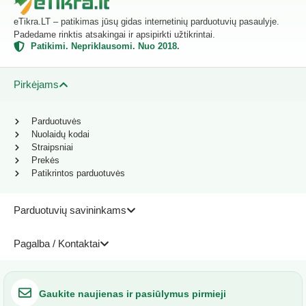
eTikra.LT – patikimas jūsų gidas internetinių parduotuvių pasaulyje.
Padedame rinktis atsakingai ir apsipirkti užtikrintai.
Patikimi. Nepriklausomi. Nuo 2018.
Pirkėjams
Parduotuvės
Nuolaidų kodai
Straipsniai
Prekės
Patikrintos parduotuvės
Parduotuvių savininkams
Pagalba / Kontaktai
Gaukite naujienas ir pasiūlymus pirmieji