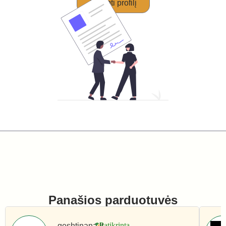
Perimti profilį
Panašios parduotuvės
geshtinana.lt