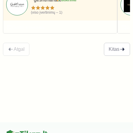
(viso įvertinimų – 1)
Grožis ir sveikata
Gro
Atgal
Kitas