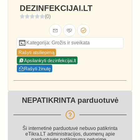
DEZINFEKCIJAI.LT
(0)
Kategorija: Grožis ir sveikata
Rašyti atsiliepimą
Apsilankyti dezinfekcijai.lt
Rašyti žinutę
NEPATIKRINTA parduotuvė
Ši internetinė parduotuvė nebuvo patikrinta
eTikra.LT administracijos, duomenų apie
parduotuvės patikimumą neturime.