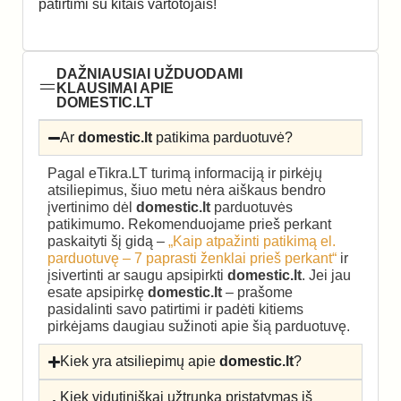
patirtimi su kitais vartotojais!
DAŽNIAUSIAI UŽDUODAMI
KLAUSIMAI APIE
DOMESTIC.LT
Ar
domestic.lt
patikima parduotuvė?
Pagal eTikra.LT turimą informaciją ir pirkėjų
atsiliepimus, šiuo metu nėra aiškaus bendro
įvertinimo dėl
domestic.lt
parduotuvės
patikimumo. Rekomenduojame prieš perkant
paskaityti šį gidą –
„Kaip atpažinti patikimą el.
parduotuvę – 7 paprasti ženklai prieš perkant“
ir
įsivertinti ar saugu apsipirkti
domestic.lt
. Jei jau
esate apsipirkę
domestic.lt
– prašome
pasidalinti savo patirtimi ir padėti kitiems
pirkėjams daugiau sužinoti apie šią parduotuvę.
Kiek yra atsiliepimų apie
domestic.lt
?
Kiek vidutiniškai užtrunka pristatymas iš