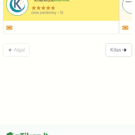
(viso įvertinimų – 5)
Namai ir interjeras
Atgal
Kitas