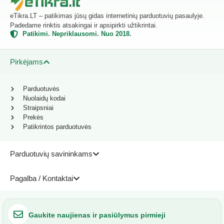
eTikra.LT – patikimas jūsų gidas internetinių parduotuvių pasaulyje.
Padedame rinktis atsakingai ir apsipirkti užtikrintai.
Patikimi. Nepriklausomi. Nuo 2018.
Pirkėjams
Parduotuvės
Nuolaidų kodai
Straipsniai
Prekės
Patikrintos parduotuvės
Parduotuvių savininkams
Pagalba / Kontaktai
Gaukite naujienas ir pasiūlymus pirmieji