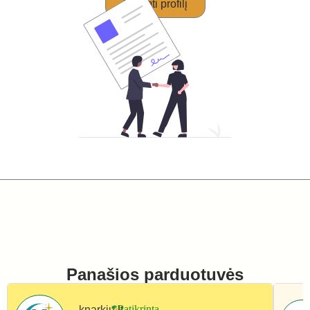
Perimti profilį
Panašios parduotuvės
knarkiu.lt