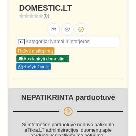
DOMESTIC.LT
(0)
Kategorija: Namai ir interjeras
Rašyti atsiliepimą
Apsilankyti domestic.lt
Rašyti žinutę
NEPATIKRINTA parduotuvė
Ši internetinė parduotuvė nebuvo patikrinta
eTikra.LT administracijos, duomenų apie
parduotuvės patikimumą neturime.