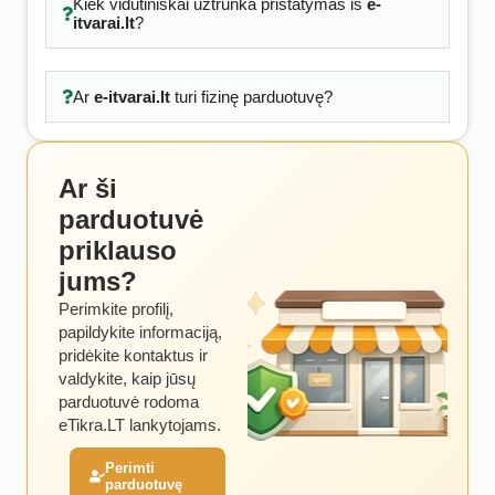
Kiek vidutiniškai užtrunka pristatymas iš
e-
itvarai.lt
?
Ar
e-itvarai.lt
turi fizinę parduotuvę?
Ar ši
parduotuvė
priklauso
jums?
Perimkite profilį,
papildykite informaciją,
pridėkite kontaktus ir
valdykite, kaip jūsų
parduotuvė rodoma
eTikra.LT lankytojams.
Perimti
parduotuvę