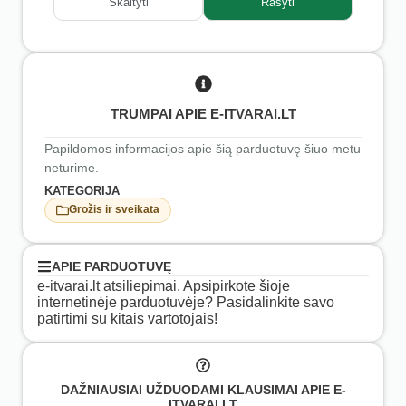
Skaityti
Rašyti
TRUMPAI APIE E-ITVARAI.LT
Papildomos informacijos apie šią parduotuvę šiuo metu
neturime.
KATEGORIJA
Grožis ir sveikata
APIE PARDUOTUVĘ
e-itvarai.lt atsiliepimai. Apsipirkote šioje
internetinėje parduotuvėje? Pasidalinkite savo
patirtimi su kitais vartotojais!
DAŽNIAUSIAI UŽDUODAMI KLAUSIMAI APIE E-
ITVARAI.LT