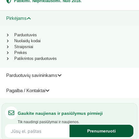
Patikimi. Nepriklausomi. Nuo 2018.
Pirkėjams
Parduotuvės
Nuolaidų kodai
Straipsniai
Prekės
Patikrintos parduotuvės
Parduotuvių savininkams
Pagalba / Kontaktai
Gaukite naujienas ir pasiūlymus pirmieji
Tik naudingi pasiūlymai ir naujienos.
Prenumeruoti