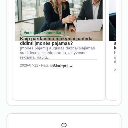
Verslas ir ekonomika
Skait
Kaip pardavimo mokymai padeda
Kaip 
didinti įmonės pajamas?
siste
konkur
Įmonės pajamų augimas dažnai siejamas
su didesniu klientų srautu, aktyvesne
Konkure
reklama, naujų…
geresnė
didesn
2026-07-22 • Natalija
Skaityti →
2026-07-