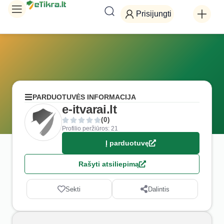
Prisijungti
PARDUOTUVĖS INFORMACIJA
e-itvarai.lt
(0)
Profilio peržiūros: 21
Į parduotuvę
Rašyti atsiliepimą
Sekti
Dalintis