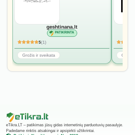
geshtinana.lt
PATIKRINTA
5
(1)
Grožis ir sveikata
Grožis 
eTikra.LT – patikimas jūsų gidas internetinių parduotuvių pasaulyje.
Padedame rinktis atsakingai ir apsipirkti užtikrintai.