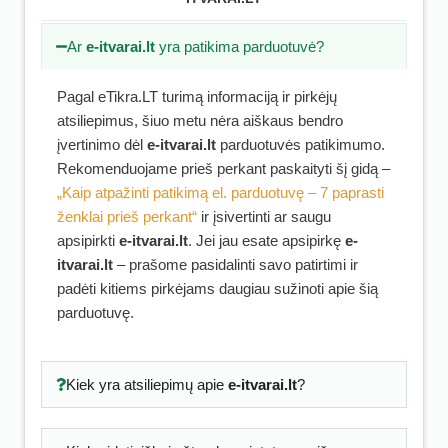
Ar
e-itvarai.lt
yra patikima parduotuvė?
Pagal eTikra.LT turimą informaciją ir pirkėjų
atsiliepimus, šiuo metu nėra aiškaus bendro
įvertinimo dėl
e-itvarai.lt
parduotuvės patikimumo.
Rekomenduojame prieš perkant paskaityti šį gidą –
„Kaip atpažinti patikimą el. parduotuvę – 7 paprasti
ženklai prieš perkant“
ir įsivertinti ar saugu
apsipirkti
e-itvarai.lt
. Jei jau esate apsipirkę
e-
itvarai.lt
– prašome pasidalinti savo patirtimi ir
padėti kitiems pirkėjams daugiau sužinoti apie šią
parduotuvę.
Kiek yra atsiliepimų apie
e-itvarai.lt
?