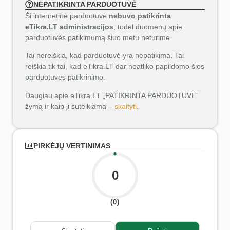
NEPATIKRINTA PARDUOTUVĖ
Ši internetinė parduotuvė
nebuvo patikrinta
eTikra.LT administracijos
, todėl duomenų apie
parduotuvės patikimumą šiuo metu neturime.
Tai nereiškia, kad parduotuvė yra nepatikima. Tai
reiškia tik tai, kad eTikra.LT dar neatliko papildomo šios
parduotuvės patikrinimo.
Daugiau apie eTikra.LT „PATIKRINTA PARDUOTUVĖ“
žymą ir kaip ji suteikiama –
skaityti
.
PIRKĖJŲ VERTINIMAS
0
(0)