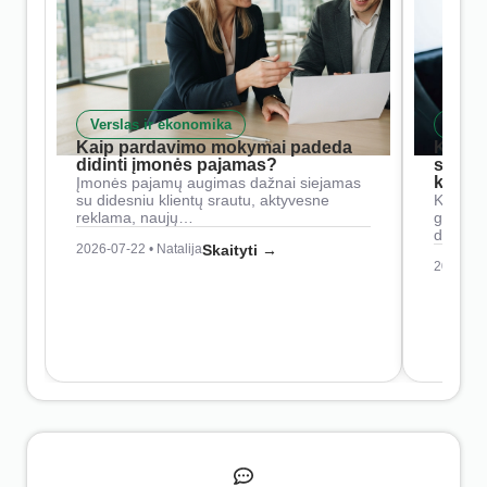
Verslas ir ekonomika
Skait
Kaip pardavimo mokymai padeda
Kaip 
didinti įmonės pajamas?
siste
konkur
Įmonės pajamų augimas dažnai siejamas
su didesniu klientų srautu, aktyvesne
Konkure
reklama, naujų…
geresnė
didesn
2026-07-22 • Natalija
Skaityti →
2026-07-