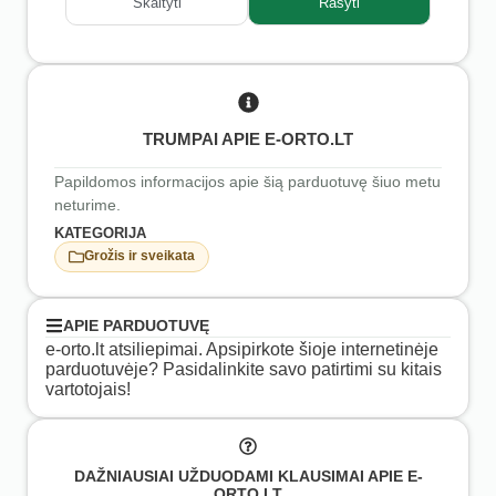
Skaityti
Rašyti
TRUMPAI APIE E-ORTO.LT
Papildomos informacijos apie šią parduotuvę šiuo metu
neturime.
KATEGORIJA
Grožis ir sveikata
APIE PARDUOTUVĘ
e-orto.lt atsiliepimai. Apsipirkote šioje internetinėje
parduotuvėje? Pasidalinkite savo patirtimi su kitais
vartotojais!
DAŽNIAUSIAI UŽDUODAMI KLAUSIMAI APIE E-
ORTO.LT