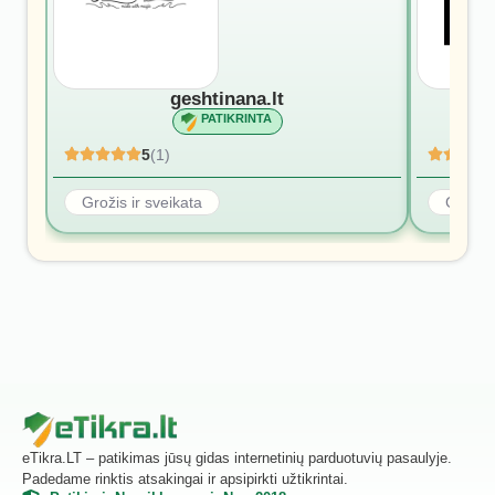
geshtinana.lt
PATIKRINTA
5
(1)
Grožis ir sveikata
Grožis 
eTikra.LT – patikimas jūsų gidas internetinių parduotuvių pasaulyje.
Padedame rinktis atsakingai ir apsipirkti užtikrintai.