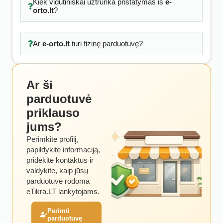
Kiek vidutiniškai užtrunka pristatymas iš
e-
orto.lt
?
Ar
e-orto.lt
turi fizinę parduotuvę?
Ar ši
parduotuvė
priklauso
jums?
Perimkite profilį,
papildykite informaciją,
pridėkite kontaktus ir
valdykite, kaip jūsų
parduotuvė rodoma
eTikra.LT lankytojams.
Perimti
parduotuvę