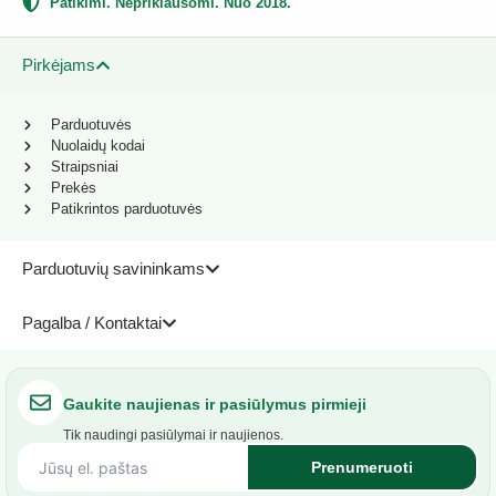
Patikimi. Nepriklausomi. Nuo 2018.
Pirkėjams
Parduotuvės
Nuolaidų kodai
Straipsniai
Prekės
Patikrintos parduotuvės
Parduotuvių savininkams
Pagalba / Kontaktai
Gaukite naujienas ir pasiūlymus pirmieji
Tik naudingi pasiūlymai ir naujienos.
Prenumeruoti