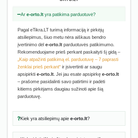
Ar
e-orto.lt
yra patikima parduotuvė?
Pagal eTikra.LT turimą informaciją ir pirkėjų
atsiliepimus, šiuo metu nėra aiškaus bendro
įvertinimo dėl
e-orto.lt
parduotuvės patikimumo.
Rekomenduojame prieš perkant paskaityti šį gidą –
„Kaip atpažinti patikimą el. parduotuvę – 7 paprasti
ženklai prieš perkant“
ir įsivertinti ar saugu
apsipirkti
e-orto.lt
. Jei jau esate apsipirkę
e-orto.lt
– prašome pasidalinti savo patirtimi ir padėti
kitiems pirkėjams daugiau sužinoti apie šią
parduotuvę.
Kiek yra atsiliepimų apie
e-orto.lt
?