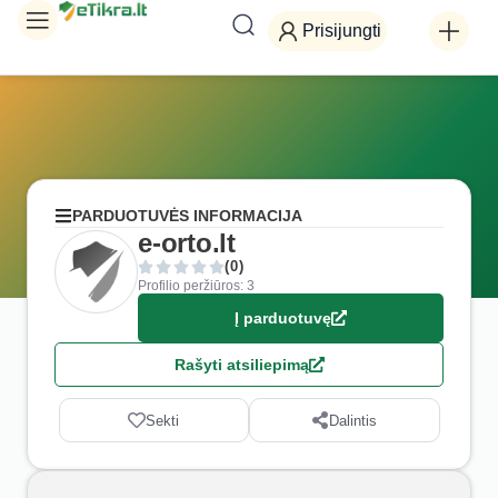
Prisijungti
PARDUOTUVĖS INFORMACIJA
e-orto.lt
(0)
Profilio peržiūros: 3
Į parduotuvę
Rašyti atsiliepimą
Sekti
Dalintis