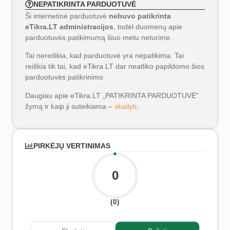
NEPATIKRINTA PARDUOTUVĖ
Ši internetinė parduotuvė
nebuvo patikrinta
eTikra.LT administracijos
, todėl duomenų apie
parduotuvės patikimumą šiuo metu neturime.
Tai nereiškia, kad parduotuvė yra nepatikima. Tai
reiškia tik tai, kad eTikra.LT dar neatliko papildomo šios
parduotuvės patikrinimo.
Daugiau apie eTikra.LT „PATIKRINTA PARDUOTUVĖ“
žymą ir kaip ji suteikiama –
skaityti
.
PIRKĖJŲ VERTINIMAS
0
(0)