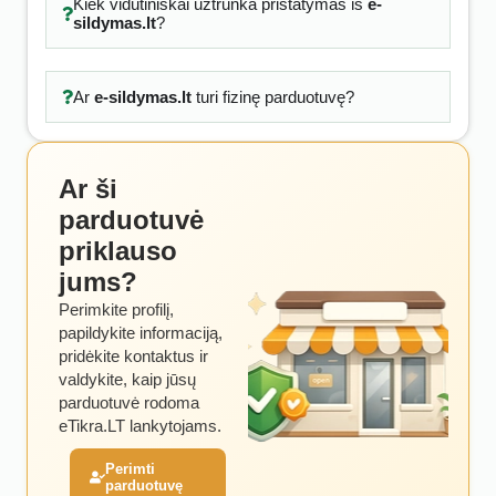
Kiek vidutiniškai užtrunka pristatymas iš
e-
sildymas.lt
?
Ar
e-sildymas.lt
turi fizinę parduotuvę?
Ar ši
parduotuvė
priklauso
jums?
Perimkite profilį,
papildykite informaciją,
pridėkite kontaktus ir
valdykite, kaip jūsų
parduotuvė rodoma
eTikra.LT lankytojams.
Perimti
parduotuvę