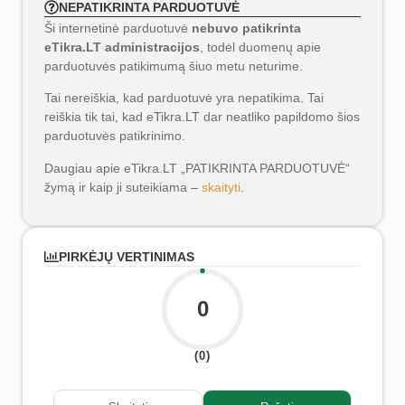
NEPATIKRINTA PARDUOTUVĖ
Ši internetinė parduotuvė
nebuvo patikrinta
eTikra.LT administracijos
, todėl duomenų apie
parduotuvės patikimumą šiuo metu neturime.
Tai nereiškia, kad parduotuvė yra nepatikima. Tai
reiškia tik tai, kad eTikra.LT dar neatliko papildomo šios
parduotuvės patikrinimo.
Daugiau apie eTikra.LT „PATIKRINTA PARDUOTUVĖ“
žymą ir kaip ji suteikiama –
skaityti
.
PIRKĖJŲ VERTINIMAS
0
(0)