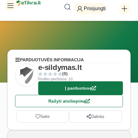
Prisijungti
PARDUOTUVĖS INFORMACIJA
e-sildymas.lt
(0)
Profilio peržiūros: 10
Į parduotuvę
Rašyti atsiliepimą
Sekti
Dalintis