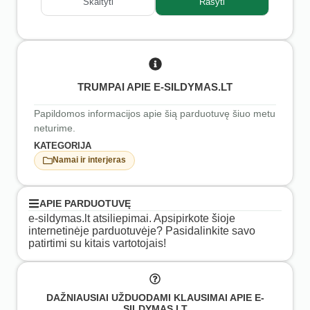
Skaityti
Rašyti
TRUMPAI APIE E-SILDYMAS.LT
Papildomos informacijos apie šią parduotuvę šiuo metu
neturime.
KATEGORIJA
Namai ir interjeras
APIE PARDUOTUVĘ
e-sildymas.lt atsiliepimai. Apsipirkote šioje
internetinėje parduotuvėje? Pasidalinkite savo
patirtimi su kitais vartotojais!
DAŽNIAUSIAI UŽDUODAMI KLAUSIMAI APIE E-
SILDYMAS.LT