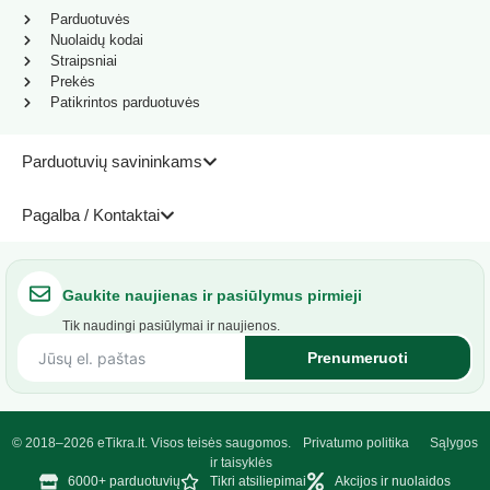
Parduotuvės
Nuolaidų kodai
Straipsniai
Prekės
Patikrintos parduotuvės
Parduotuvių savininkams
Pagalba / Kontaktai
Gaukite naujienas ir pasiūlymus pirmieji
Tik naudingi pasiūlymai ir naujienos.
Prenumeruoti
© 2018–2026 eTikra.lt. Visos teisės saugomos.
Privatumo politika
Sąlygos
ir taisyklės
6000+ parduotuvių
Tikri atsiliepimai
Akcijos ir nuolaidos