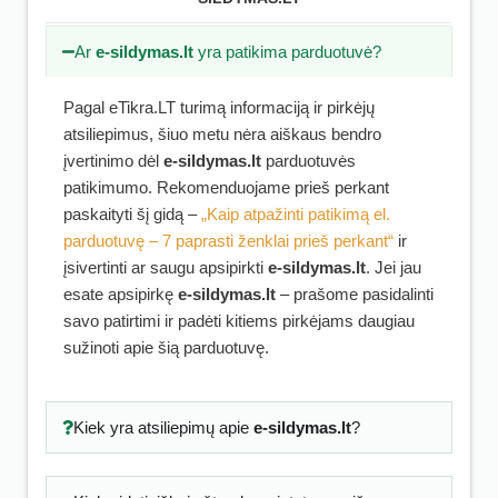
Ar
e-sildymas.lt
yra patikima parduotuvė?
Pagal eTikra.LT turimą informaciją ir pirkėjų
atsiliepimus, šiuo metu nėra aiškaus bendro
įvertinimo dėl
e-sildymas.lt
parduotuvės
patikimumo. Rekomenduojame prieš perkant
paskaityti šį gidą –
„Kaip atpažinti patikimą el.
parduotuvę – 7 paprasti ženklai prieš perkant“
ir
įsivertinti ar saugu apsipirkti
e-sildymas.lt
. Jei jau
esate apsipirkę
e-sildymas.lt
– prašome pasidalinti
savo patirtimi ir padėti kitiems pirkėjams daugiau
sužinoti apie šią parduotuvę.
Kiek yra atsiliepimų apie
e-sildymas.lt
?