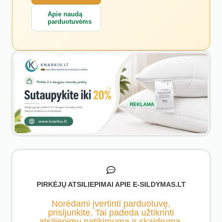
Apie naudą
parduotuvėms
REKLAMA
PIRKĖJŲ ATSILIEPIMAI APIE E-SILDYMAS.LT
Norėdami įvertinti parduotuvę,
prisijunkite. Tai padeda užtikrinti
atsiliepimų patikimumą ir skaidrumą.