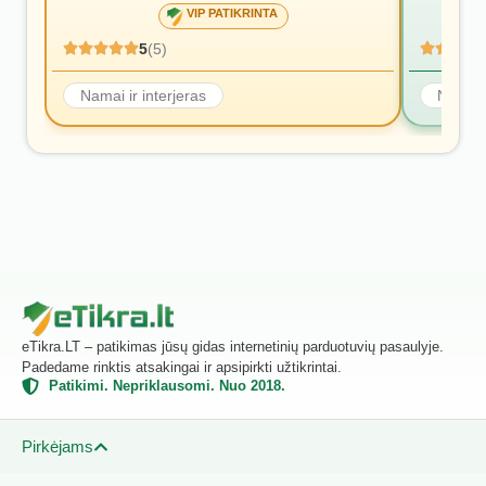
VIP PATIKRINTA
5
(5)
Namai ir interjeras
Namai i
eTikra.LT – patikimas jūsų gidas internetinių parduotuvių pasaulyje.
Padedame rinktis atsakingai ir apsipirkti užtikrintai.
Patikimi. Nepriklausomi. Nuo 2018.
Pirkėjams