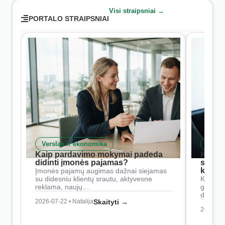
Visi straipsniai →
PORTALO STRAIPSNIAI
Verslas ir ekonomika
Skait
Kaip pardavimo mokymai padeda
Kaip 
didinti įmonės pajamas?
siste
konkur
Įmonės pajamų augimas dažnai siejamas
su didesniu klientų srautu, aktyvesne
Konkure
reklama, naujų…
geresnė
didesn
2026-07-22 • Natalija
Skaityti →
2026-07-