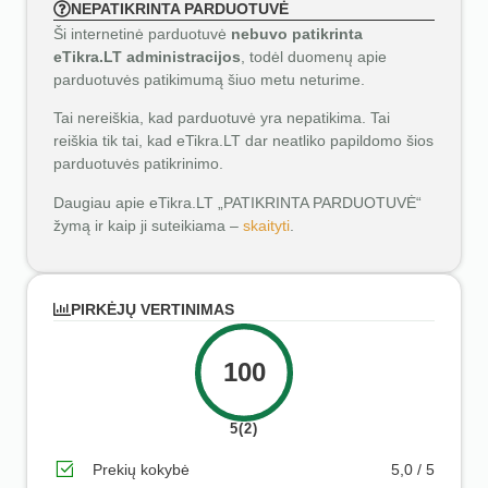
NEPATIKRINTA PARDUOTUVĖ
Ši internetinė parduotuvė
nebuvo patikrinta
eTikra.LT administracijos
, todėl duomenų apie
parduotuvės patikimumą šiuo metu neturime.
Tai nereiškia, kad parduotuvė yra nepatikima. Tai
reiškia tik tai, kad eTikra.LT dar neatliko papildomo šios
parduotuvės patikrinimo.
Daugiau apie eTikra.LT „PATIKRINTA PARDUOTUVĖ“
žymą ir kaip ji suteikiama –
skaityti
.
PIRKĖJŲ VERTINIMAS
100
5(2)
Prekių kokybė
5,0 / 5