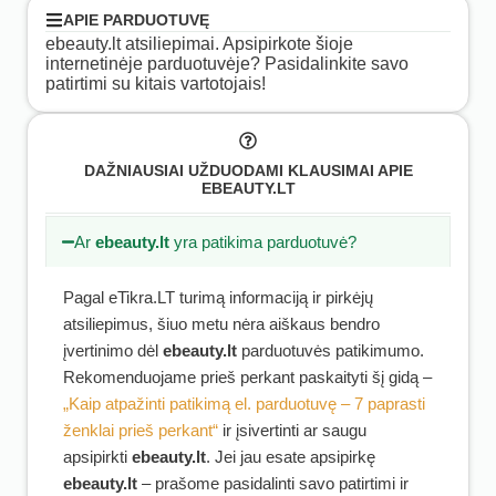
APIE PARDUOTUVĘ
ebeauty.lt atsiliepimai. Apsipirkote šioje
internetinėje parduotuvėje? Pasidalinkite savo
patirtimi su kitais vartotojais!
DAŽNIAUSIAI UŽDUODAMI KLAUSIMAI APIE
EBEAUTY.LT
Ar
ebeauty.lt
yra patikima parduotuvė?
Pagal eTikra.LT turimą informaciją ir pirkėjų
atsiliepimus, šiuo metu nėra aiškaus bendro
įvertinimo dėl
ebeauty.lt
parduotuvės patikimumo.
Rekomenduojame prieš perkant paskaityti šį gidą –
„Kaip atpažinti patikimą el. parduotuvę – 7 paprasti
ženklai prieš perkant“
ir įsivertinti ar saugu
apsipirkti
ebeauty.lt
. Jei jau esate apsipirkę
ebeauty.lt
– prašome pasidalinti savo patirtimi ir