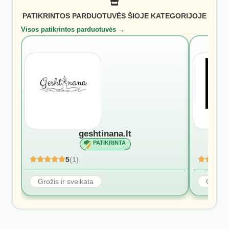
PATIKRINTOS PARDUOTUVĖS ŠIOJE KATEGORIJOJE
Visos patikrintos parduotuvės →
geshtinana.lt
PATIKRINTA
5
(1)
Grožis ir sveikata
Grožis 