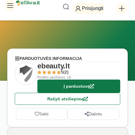
Prisijungti
PARDUOTUVĖS INFORMACIJA
ebeauty.lt
5(2)
Profilio peržiūros: 16
Į parduotuvę
Rašyti atsiliepimą
Sekti
Dalintis