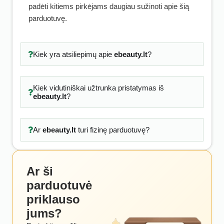
padėti kitiems pirkėjams daugiau sužinoti apie šią
parduotuvę.
Kiek yra atsiliepimų apie
ebeauty.lt
?
Kiek vidutiniškai užtrunka pristatymas iš
ebeauty.lt
?
Ar
ebeauty.lt
turi fizinę parduotuvę?
Ar ši
parduotuvė
priklauso
jums?