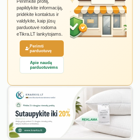
Perimkite profilį,
papildykite informaciją,
pridėkite kontaktus ir
valdykite, kaip jūsų
parduotuvė rodoma
eTikra.LT lankytojams.
Perimti
parduotuvę
Apie naudą
parduotuvėms
REKLAMA