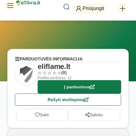
Prisijungti
PARDUOTUVĖS INFORMACIJA
eliflame.lt
(0)
Profilio peržiūros: 12
Į parduotuvę
Rašyti atsiliepimą
Sekti
Dalintis