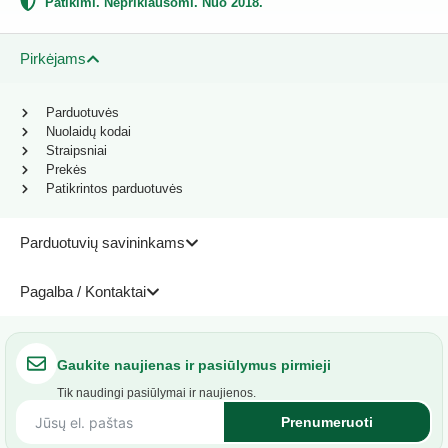
Patikimi. Nepriklausomi. Nuo 2018.
Pirkėjams
Parduotuvės
Nuolaidų kodai
Straipsniai
Prekės
Patikrintos parduotuvės
Parduotuvių savininkams
Pagalba / Kontaktai
Gaukite naujienas ir pasiūlymus pirmieji
Tik naudingi pasiūlymai ir naujienos.
Prenumeruoti