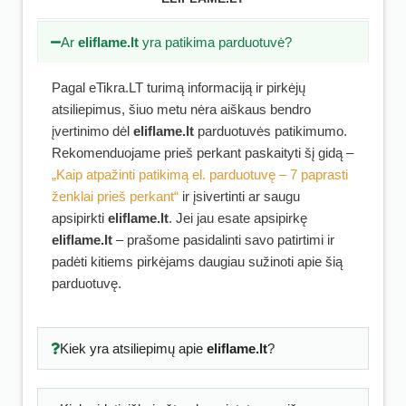
Ar
eliflame.lt
yra patikima parduotuvė?
Pagal eTikra.LT turimą informaciją ir pirkėjų
atsiliepimus, šiuo metu nėra aiškaus bendro
įvertinimo dėl
eliflame.lt
parduotuvės patikimumo.
Rekomenduojame prieš perkant paskaityti šį gidą –
„Kaip atpažinti patikimą el. parduotuvę – 7 paprasti
ženklai prieš perkant“
ir įsivertinti ar saugu
apsipirkti
eliflame.lt
. Jei jau esate apsipirkę
eliflame.lt
– prašome pasidalinti savo patirtimi ir
padėti kitiems pirkėjams daugiau sužinoti apie šią
parduotuvę.
Kiek yra atsiliepimų apie
eliflame.lt
?