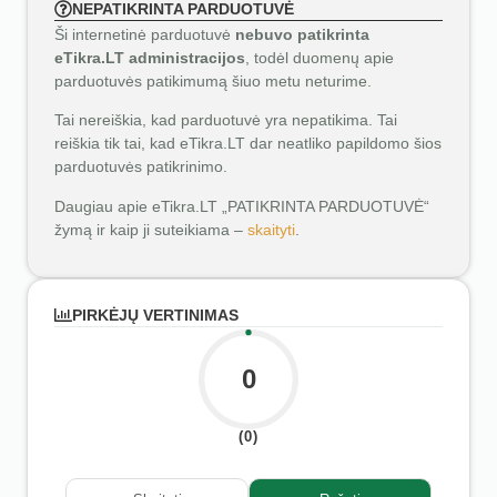
NEPATIKRINTA PARDUOTUVĖ
Ši internetinė parduotuvė
nebuvo patikrinta
eTikra.LT administracijos
, todėl duomenų apie
parduotuvės patikimumą šiuo metu neturime.
Tai nereiškia, kad parduotuvė yra nepatikima. Tai
reiškia tik tai, kad eTikra.LT dar neatliko papildomo šios
parduotuvės patikrinimo.
Daugiau apie eTikra.LT „PATIKRINTA PARDUOTUVĖ“
žymą ir kaip ji suteikiama –
skaityti
.
PIRKĖJŲ VERTINIMAS
0
(0)