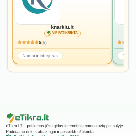
knarkiu.lt
VIP PATIKRINTA
5
(5)
Namai ir interjeras
Namai i
eTikra.LT – patikimas jūsų gidas internetinių parduotuvių pasaulyje.
Padedame rinktis atsakingai ir apsipirkti užtikrintai.