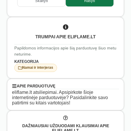
Skaityti
Rašyti
TRUMPAI APIE ELIFLAME.LT
Papildomos informacijos apie šią parduotuvę šiuo metu
neturime.
KATEGORIJA
Namai ir interjeras
APIE PARDUOTUVĘ
eliflame.lt atsiliepimai. Apsipirkote šioje
internetinėje parduotuvėje? Pasidalinkite savo
patirtimi su kitais vartotojais!
DAŽNIAUSIAI UŽDUODAMI KLAUSIMAI APIE
ELIFLAME.LT