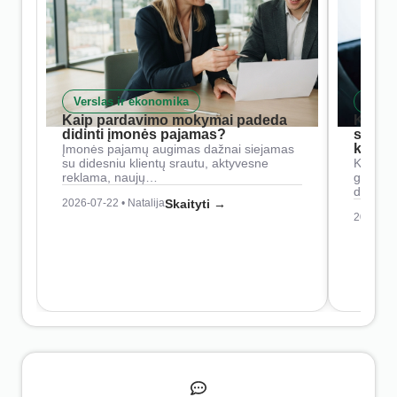
Verslas ir ekonomika
Skait
Kaip pardavimo mokymai padeda
Kaip 
didinti įmonės pajamas?
siste
konkur
Įmonės pajamų augimas dažnai siejamas
su didesniu klientų srautu, aktyvesne
Konkure
reklama, naujų…
geresnė
didesn
2026-07-22 • Natalija
Skaityti →
2026-07-