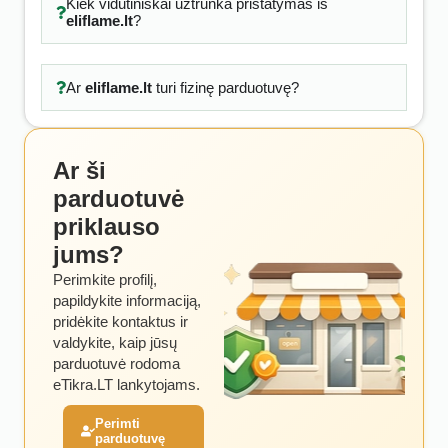
Kiek vidutiniškai užtrunka pristatymas iš
eliflame.lt
?
Ar
eliflame.lt
turi fizinę parduotuvę?
Ar ši
parduotuvė
priklauso
jums?
Perimkite profilį,
papildykite informaciją,
pridėkite kontaktus ir
valdykite, kaip jūsų
parduotuvė rodoma
eTikra.LT lankytojams.
Perimti
parduotuvę