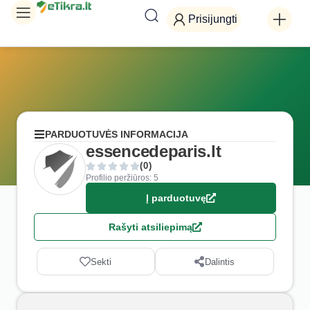
Prisijungti
PARDUOTUVĖS INFORMACIJA
essencedeparis.lt
(0)
Profilio peržiūros: 5
Į parduotuvę
Rašyti atsiliepimą
Sekti
Dalintis