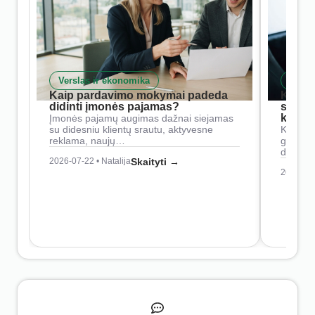
Verslas ir ekonomika
Skait
Kaip pardavimo mokymai padeda
Kaip 
didinti įmonės pajamas?
siste
konkur
Įmonės pajamų augimas dažnai siejamas
su didesniu klientų srautu, aktyvesne
Konkure
reklama, naujų…
geresnė
didesn
2026-07-22 • Natalija
Skaityti →
2026-07-