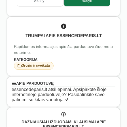
Skaityti
Rašyti
TRUMPAI APIE ESSENCEDEPARIS.LT
Papildomos informacijos apie šią parduotuvę šiuo metu
neturime.
KATEGORIJA
Grožis ir sveikata
APIE PARDUOTUVĘ
essencedeparis.lt atsiliepimai. Apsipirkote šioje
internetinėje parduotuvėje? Pasidalinkite savo
patirtimi su kitais vartotojais!
DAŽNIAUSIAI UŽDUODAMI KLAUSIMAI APIE
ESSENCEDEPARIS.LT