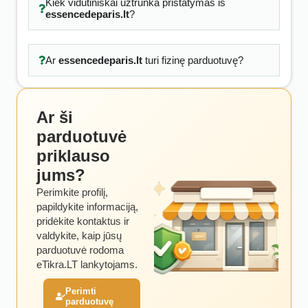
Kiek vidutiniškai užtrunka pristatymas iš
essencedeparis.lt
?
Ar
essencedeparis.lt
turi fizinę parduotuvę?
Ar ši
parduotuvė
priklauso
jums?
Perimkite profilį,
papildykite informaciją,
pridėkite kontaktus ir
valdykite, kaip jūsų
parduotuvė rodoma
eTikra.LT lankytojams.
Perimti
parduotuvę