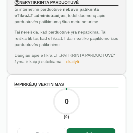
NEPATIKRINTA PARDUOTUVĖ
Ši internetinė parduotuvė
nebuvo patikrinta
eTikra.LT administracijos
, todėl duomenų apie
parduotuvės patikimumą šiuo metu neturime.
Tai nereiškia, kad parduotuvė yra nepatikima. Tai
reiškia tik tai, kad eTikra.LT dar neatliko papildomo šios
parduotuvės patikrinimo.
Daugiau apie eTikra.LT „PATIKRINTA PARDUOTUVĖ“
žymą ir kaip ji suteikiama –
skaityti
.
PIRKĖJŲ VERTINIMAS
0
(0)