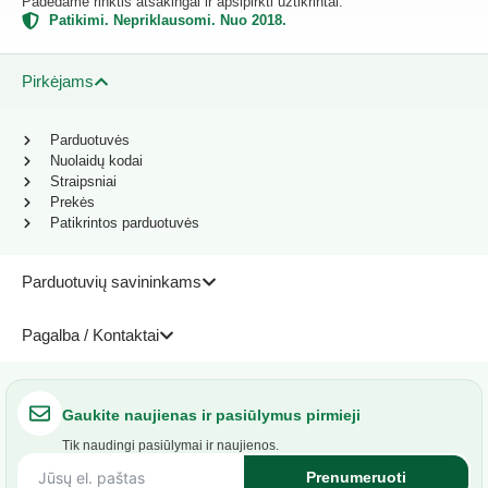
Padedame rinktis atsakingai ir apsipirkti užtikrintai.
Patikimi. Nepriklausomi. Nuo 2018.
Pirkėjams
Parduotuvės
Nuolaidų kodai
Straipsniai
Prekės
Patikrintos parduotuvės
Parduotuvių savininkams
Pagalba / Kontaktai
Gaukite naujienas ir pasiūlymus pirmieji
Tik naudingi pasiūlymai ir naujienos.
Prenumeruoti