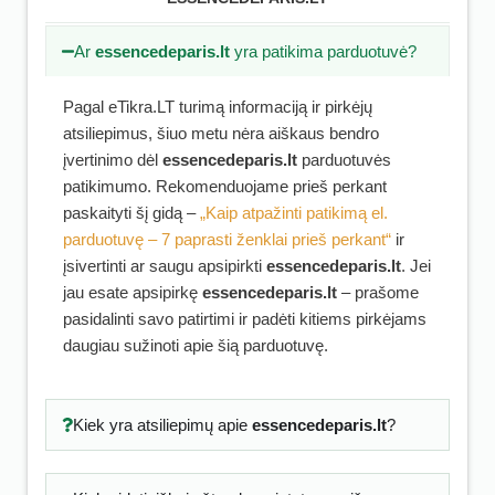
Ar
essencedeparis.lt
yra patikima parduotuvė?
Pagal eTikra.LT turimą informaciją ir pirkėjų
atsiliepimus, šiuo metu nėra aiškaus bendro
įvertinimo dėl
essencedeparis.lt
parduotuvės
patikimumo. Rekomenduojame prieš perkant
paskaityti šį gidą –
„Kaip atpažinti patikimą el.
parduotuvę – 7 paprasti ženklai prieš perkant“
ir
įsivertinti ar saugu apsipirkti
essencedeparis.lt
. Jei
jau esate apsipirkę
essencedeparis.lt
– prašome
pasidalinti savo patirtimi ir padėti kitiems pirkėjams
daugiau sužinoti apie šią parduotuvę.
Kiek yra atsiliepimų apie
essencedeparis.lt
?