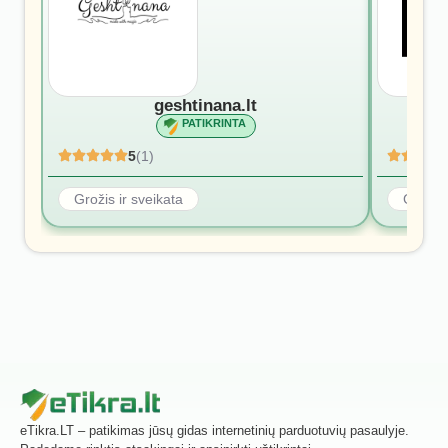
geshtinana.lt
PATIKRINTA
5
(1)
Grožis ir sveikata
Grožis 
eTikra.LT – patikimas jūsų gidas internetinių parduotuvių pasaulyje.