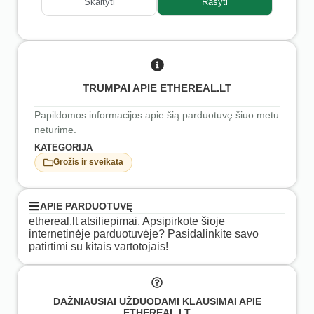
Skaityti
Rašyti
TRUMPAI APIE ETHEREAL.LT
Papildomos informacijos apie šią parduotuvę šiuo metu
neturime.
KATEGORIJA
Grožis ir sveikata
APIE PARDUOTUVĘ
ethereal.lt atsiliepimai. Apsipirkote šioje
internetinėje parduotuvėje? Pasidalinkite savo
patirtimi su kitais vartotojais!
DAŽNIAUSIAI UŽDUODAMI KLAUSIMAI APIE
ETHEREAL.LT