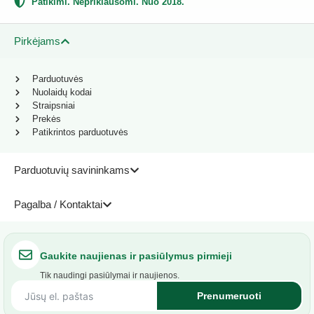
Patikimi. Nepriklausomi. Nuo 2018.
Pirkėjams
Parduotuvės
Nuolaidų kodai
Straipsniai
Prekės
Patikrintos parduotuvės
Parduotuvių savininkams
Pagalba / Kontaktai
Gaukite naujienas ir pasiūlymus pirmieji
Tik naudingi pasiūlymai ir naujienos.
Prenumeruoti