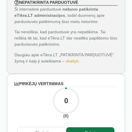
NEPATIKRINTA PARDUOTUVĖ
Ši internetinė parduotuvė
nebuvo patikrinta
eTikra.LT administracijos
, todėl duomenų apie
parduotuvės patikimumą šiuo metu neturime.
Tai nereiškia, kad parduotuvė yra nepatikima. Tai
reiškia tik tai, kad eTikra.LT dar neatliko papildomo šios
parduotuvės patikrinimo.
Daugiau apie eTikra.LT „PATIKRINTA PARDUOTUVĖ“
žymą ir kaip ji suteikiama –
skaityti
.
PIRKĖJŲ VERTINIMAS
0
(0)