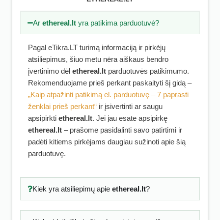
Ar
ethereal.lt
yra patikima parduotuvė?
Pagal eTikra.LT turimą informaciją ir pirkėjų
atsiliepimus, šiuo metu nėra aiškaus bendro
įvertinimo dėl
ethereal.lt
parduotuvės patikimumo.
Rekomenduojame prieš perkant paskaityti šį gidą –
„Kaip atpažinti patikimą el. parduotuvę – 7 paprasti
ženklai prieš perkant“
ir įsivertinti ar saugu
apsipirkti
ethereal.lt
. Jei jau esate apsipirkę
ethereal.lt
– prašome pasidalinti savo patirtimi ir
padėti kitiems pirkėjams daugiau sužinoti apie šią
parduotuvę.
Kiek yra atsiliepimų apie
ethereal.lt
?