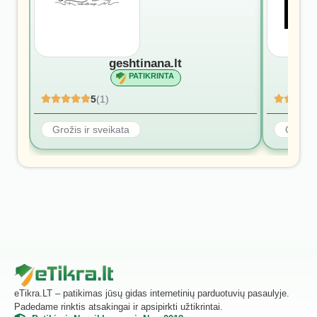
geshtinana.lt
PATIKRINTA
5
(1)
Grožis ir sveikata
Grožis 
eTikra.LT – patikimas jūsų gidas internetinių parduotuvių pasaulyje.
Padedame rinktis atsakingai ir apsipirkti užtikrintai.