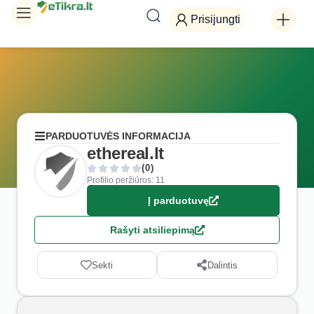
Prisijungti
PARDUOTUVĖS INFORMACIJA
ethereal.lt
(0)
Profilio peržiūros: 11
Į parduotuvę
Rašyti atsiliepimą
Sekti
Dalintis