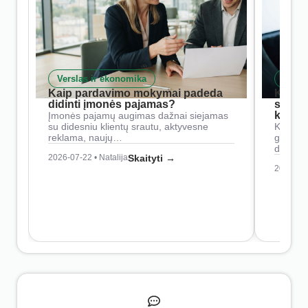
Verslas ir ekonomika
Skait
Kaip pardavimo mokymai padeda
Kaip 
didinti įmonės pajamas?
siste
konkur
Įmonės pajamų augimas dažnai siejamas
su didesniu klientų srautu, aktyvesne
Konkure
reklama, naujų…
geresnė
didesn
2026-07-22 • Natalija
Skaityti →
2026-07-