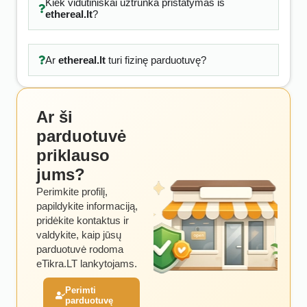
Kiek vidutiniškai užtrunka pristatymas iš
ethereal.lt
?
Ar
ethereal.lt
turi fizinę parduotuvę?
Ar ši
parduotuvė
priklauso
jums?
Perimkite profilį,
papildykite informaciją,
pridėkite kontaktus ir
valdykite, kaip jūsų
parduotuvė rodoma
eTikra.LT lankytojams.
Perimti
parduotuvę