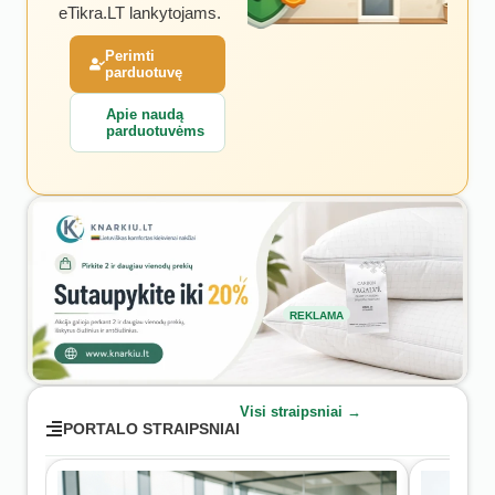
eTikra.LT lankytojams.
Perimti
parduotuvę
Apie naudą
parduotuvėms
REKLAMA
Visi straipsniai →
PORTALO STRAIPSNIAI