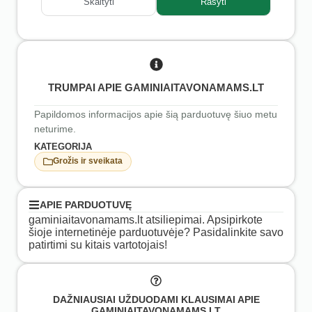
Skaityti
Rašyti
TRUMPAI APIE GAMINIAITAVONAMAMS.LT
Papildomos informacijos apie šią parduotuvę šiuo metu
neturime.
KATEGORIJA
Grožis ir sveikata
APIE PARDUOTUVĘ
gaminiaitavonamams.lt atsiliepimai. Apsipirkote
šioje internetinėje parduotuvėje? Pasidalinkite savo
patirtimi su kitais vartotojais!
DAŽNIAUSIAI UŽDUODAMI KLAUSIMAI APIE
GAMINIAITAVONAMAMS.LT