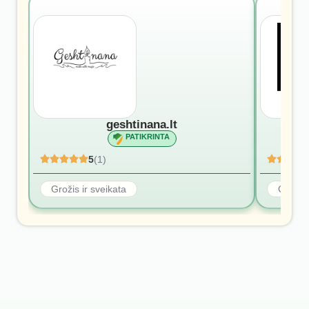
geshtinana.lt
PATIKRINTA
5
(1)
Grožis ir sveikata
Grožis 