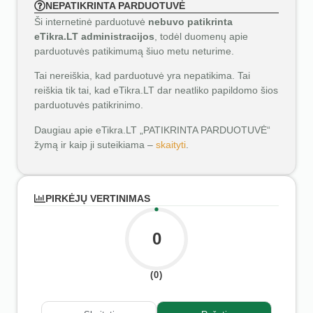
NEPATIKRINTA PARDUOTUVĖ
Ši internetinė parduotuvė
nebuvo patikrinta
eTikra.LT administracijos
, todėl duomenų apie
parduotuvės patikimumą šiuo metu neturime.
Tai nereiškia, kad parduotuvė yra nepatikima. Tai
reiškia tik tai, kad eTikra.LT dar neatliko papildomo šios
parduotuvės patikrinimo.
Daugiau apie eTikra.LT „PATIKRINTA PARDUOTUVĖ“
žymą ir kaip ji suteikiama –
skaityti
.
PIRKĖJŲ VERTINIMAS
0
(0)