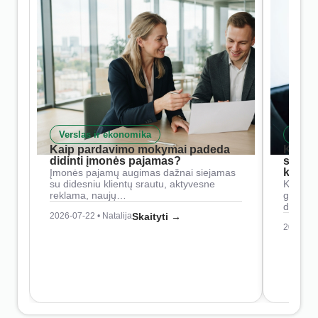
Verslas ir ekonomika
Skait
Kaip pardavimo mokymai padeda
Kaip 
didinti įmonės pajamas?
siste
konkur
Įmonės pajamų augimas dažnai siejamas
su didesniu klientų srautu, aktyvesne
Konkure
reklama, naujų…
geresnė
didesn
2026-07-22 • Natalija
Skaityti →
2026-07-