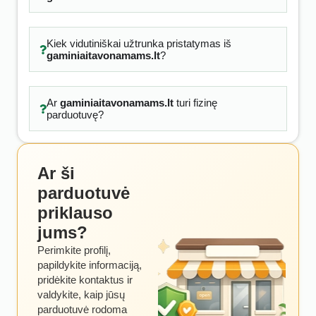
Kiek vidutiniškai užtrunka pristatymas iš
gaminiaitavonamams.lt
?
Ar
gaminiaitavonamams.lt
turi fizinę
parduotuvę?
Ar ši
parduotuvė
priklauso
jums?
Perimkite profilį,
papildykite informaciją,
pridėkite kontaktus ir
valdykite, kaip jūsų
parduotuvė rodoma