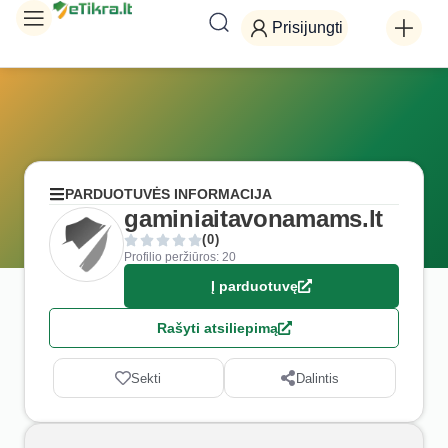
Prisijungti
PARDUOTUVĖS INFORMACIJA
gaminiaitavonamams.lt
(0)
Profilio peržiūros: 20
Į parduotuvę
Rašyti atsiliepimą
Sekti
Dalintis