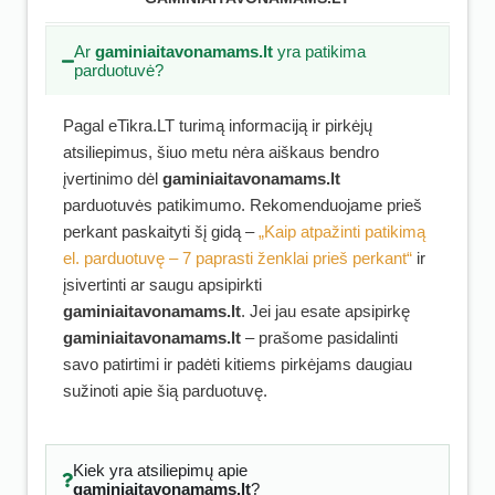
Ar
gaminiaitavonamams.lt
yra patikima
parduotuvė?
Pagal eTikra.LT turimą informaciją ir pirkėjų
atsiliepimus, šiuo metu nėra aiškaus bendro
įvertinimo dėl
gaminiaitavonamams.lt
parduotuvės patikimumo. Rekomenduojame prieš
perkant paskaityti šį gidą –
„Kaip atpažinti patikimą
el. parduotuvę – 7 paprasti ženklai prieš perkant“
ir
įsivertinti ar saugu apsipirkti
gaminiaitavonamams.lt
. Jei jau esate apsipirkę
gaminiaitavonamams.lt
– prašome pasidalinti
savo patirtimi ir padėti kitiems pirkėjams daugiau
sužinoti apie šią parduotuvę.
Kiek yra atsiliepimų apie
gaminiaitavonamams.lt
?