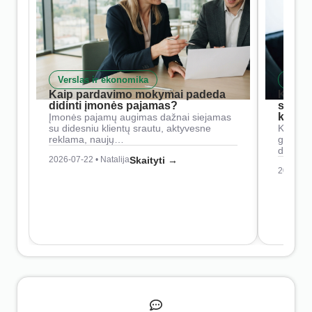
Verslas ir ekonomika
Skait
Kaip pardavimo mokymai padeda
Kaip 
didinti įmonės pajamas?
siste
konkur
Įmonės pajamų augimas dažnai siejamas
su didesniu klientų srautu, aktyvesne
Konkure
reklama, naujų…
geresnė
didesn
2026-07-22 • Natalija
Skaityti →
2026-07-