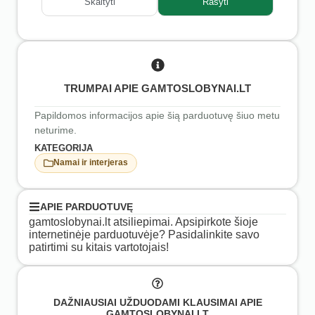
Skaityti
Rašyti
TRUMPAI APIE GAMTOSLOBYNAI.LT
Papildomos informacijos apie šią parduotuvę šiuo metu
neturime.
KATEGORIJA
Namai ir interjeras
APIE PARDUOTUVĘ
gamtoslobynai.lt atsiliepimai. Apsipirkote šioje
internetinėje parduotuvėje? Pasidalinkite savo
patirtimi su kitais vartotojais!
DAŽNIAUSIAI UŽDUODAMI KLAUSIMAI APIE
GAMTOSLOBYNAI.LT