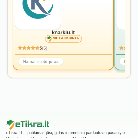
knarkiu.lt
VIP PATIKRINTA
5
(5)
Namai ir interjeras
Namai i
eTikra.LT – patikimas jūsų gidas internetinių parduotuvių pasaulyje.