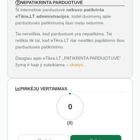
NEPATIKRINTA PARDUOTUVĖ
Ši internetinė parduotuvė
nebuvo patikrinta
eTikra.LT administracijos
, todėl duomenų apie
parduotuvės patikimumą šiuo metu neturime.
Tai nereiškia, kad parduotuvė yra nepatikima. Tai
reiškia tik tai, kad eTikra.LT dar neatliko papildomo šios
parduotuvės patikrinimo.
Daugiau apie eTikra.LT „PATIKRINTA PARDUOTUVĖ“
žymą ir kaip ji suteikiama –
skaityti
.
PIRKĖJŲ VERTINIMAS
0
(0)