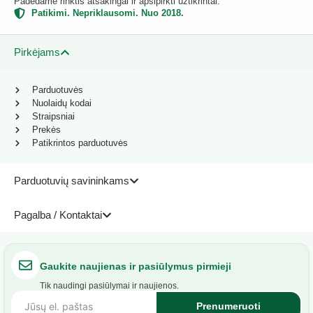
Padedame rinktis atsakingai ir apsipirkti užtikrintai.
Patikimi. Nepriklausomi. Nuo 2018.
Pirkėjams
Parduotuvės
Nuolaidų kodai
Straipsniai
Prekės
Patikrintos parduotuvės
Parduotuvių savininkams
Pagalba / Kontaktai
Gaukite naujienas ir pasiūlymus pirmieji
Tik naudingi pasiūlymai ir naujienos.
Prenumeruoti