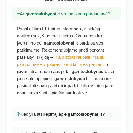
Ar
gamtoslobynai.lt
yra patikima parduotuvė?
Pagal eTikra.LT turimą informaciją ir pirkėjų
atsiliepimus, šiuo metu nėra aiškaus bendro
įvertinimo dėl
gamtoslobynai.lt
parduotuvės
patikimumo. Rekomenduojame prieš perkant
paskaityti šį gidą –
„Kaip atpažinti patikimą el.
parduotuvę – 7 paprasti ženklai prieš perkant“
ir
įsivertinti ar saugu apsipirkti
gamtoslobynai.lt
. Jei
jau esate apsipirkę
gamtoslobynai.lt
– prašome
pasidalinti savo patirtimi ir padėti kitiems pirkėjams
daugiau sužinoti apie šią parduotuvę.
Kiek yra atsiliepimų apie
gamtoslobynai.lt
?