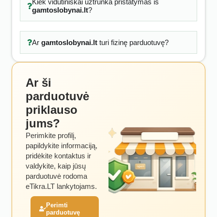
Kiek vidutiniškai užtrunka pristatymas iš
gamtoslobynai.lt
?
Ar
gamtoslobynai.lt
turi fizinę parduotuvę?
Ar ši
parduotuvė
priklauso
jums?
Perimkite profilį,
papildykite informaciją,
pridėkite kontaktus ir
valdykite, kaip jūsų
parduotuvė rodoma
eTikra.LT lankytojams.
Perimti
parduotuvę