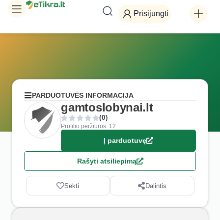
Prisijungti
PARDUOTUVĖS INFORMACIJA
gamtoslobynai.lt
(0)
Profilio peržiūros: 12
Į parduotuvę
Rašyti atsiliepimą
Sekti
Dalintis