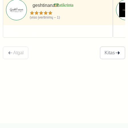
geshtinana.lt
(viso įvertinimų – 1)
Grožis ir sveikata
Gro
Atgal
Kitas