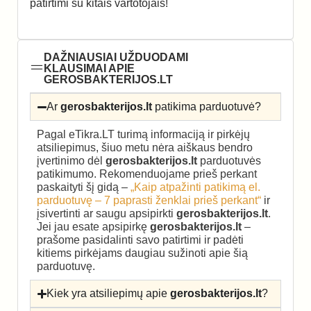
patirtimi su kitais vartotojais!
DAŽNIAUSIAI UŽDUODAMI
KLAUSIMAI APIE
GEROSBAKTERIJOS.LT
Ar
gerosbakterijos.lt
patikima parduotuvė?
Pagal eTikra.LT turimą informaciją ir pirkėjų
atsiliepimus, šiuo metu nėra aiškaus bendro
įvertinimo dėl
gerosbakterijos.lt
parduotuvės
patikimumo. Rekomenduojame prieš perkant
paskaityti šį gidą –
„Kaip atpažinti patikimą el.
parduotuvę – 7 paprasti ženklai prieš perkant“
ir
įsivertinti ar saugu apsipirkti
gerosbakterijos.lt
.
Jei jau esate apsipirkę
gerosbakterijos.lt
–
prašome pasidalinti savo patirtimi ir padėti
kitiems pirkėjams daugiau sužinoti apie šią
parduotuvę.
Kiek yra atsiliepimų apie
gerosbakterijos.lt
?