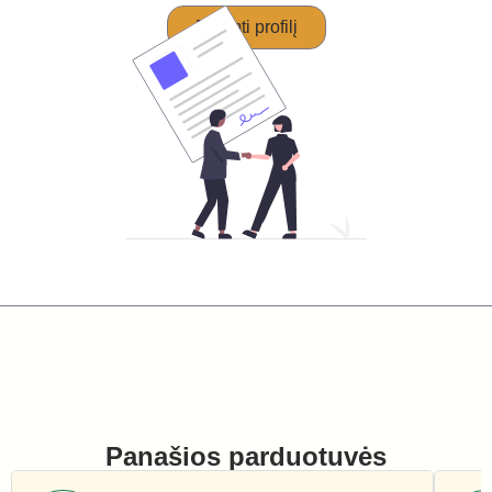
Perimti profilį
Panašios parduotuvės