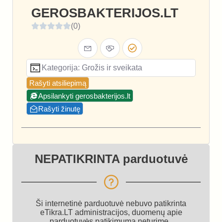
GEROSBAKTERIJOS.LT
(0)
Kategorija: Grožis ir sveikata
Rašyti atsiliepimą
Apsilankyti gerosbakterijos.lt
Rašyti žinutę
NEPATIKRINTA parduotuvė
Ši internetinė parduotuvė nebuvo patikrinta
eTikra.LT administracijos, duomenų apie
parduotuvės patikimumą neturime.