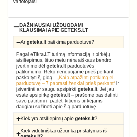
vartotojais!
DAŽNIAUSIAI UŽDUODAMI
KLAUSIMAI APIE GETEKS.LT
Ar
geteks.lt
patikima parduotuvė?
Pagal eTikra.LT turimą informaciją ir pirkėjų
atsiliepimus, šiuo metu nėra aiškaus bendro
įvertinimo dėl
geteks.lt
parduotuvės
patikimumo. Rekomenduojame prieš perkant
paskaityti šį gidą –
„Kaip atpažinti patikimą el.
parduotuvę – 7 paprasti ženklai prieš perkant“
ir
įsivertinti ar saugu apsipirkti
geteks.lt
. Jei jau
esate apsipirkę
geteks.lt
– prašome pasidalinti
savo patirtimi ir padėti kitiems pirkėjams
daugiau sužinoti apie šią parduotuvę.
Kiek yra atsiliepimų apie
geteks.lt
?
Kiek vidutiniškai užtrunka pristatymas iš
geteks.lt
?