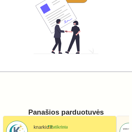
Panašios parduotuvės
knarkiu.lt