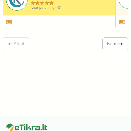
(viso įvertinimų – 5)
Namai ir interjeras
Atgal
Kitas