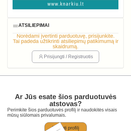
ATSILIEPIMAI
Norėdami įvertinti parduotuvę, prisijunkite.
Tai padeda užtikrinti atsiliepimų patikimumą ir
skaidrumą.
Prisijungti / Registruotis
Ar Jūs esate šios parduotuvės
atstovas?
Perimkite šios parduotuvės profilį ir naudokitės visais
mūsų siūlomais privalumais.
Perimti profilį