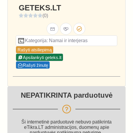
GETEKS.LT
(0)
Kategorija: Namai ir interjeras
Rašyti atsiliepimą
Apsilankyti geteks.lt
Rašyti žinutę
NEPATIKRINTA parduotuvė
Ši internetinė parduotuvė nebuvo patikrinta
eTikra.LT administracijos, duomenų apie
parduotuvės patikimumą neturime.