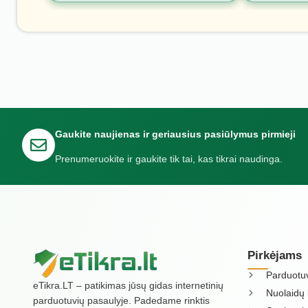
Gaukite naujienas ir geriausius pasiūlymus pirmieji
Prenumeruokite ir gaukite tik tai, kas tikrai naudinga.
Pirkėjams
Parduotu
eTikra.LT – patikimas jūsų gidas internetinių
Nuolaidų 
parduotuvių pasaulyje. Padedame rinktis