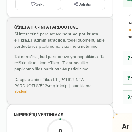
Sekti
Dalintis
Pa
pa
NEPATIKRINTA PARDUOTUVĖ
pe
Ši internetinė parduotuvė
nebuvo patikrinta
pa
eTikra.LT administracijos
, todėl duomenų apie
parduotuvės patikimumą šiuo metu neturime.
Tai nereiškia, kad parduotuvė yra nepatikima. Tai
reiškia tik tai, kad eTikra.LT dar neatliko
papildomo šios parduotuvės patikrinimo.
Daugiau apie eTikra.LT „PATIKRINTA
PARDUOTUVĖ“ žymą ir kaip ji suteikiama –
skaityti
.
PIRKĖJŲ VERTINIMAS
Ar
0