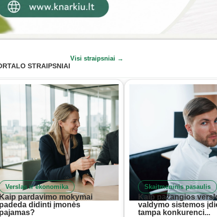
Visi straipsniai →
ORTALO STRAIPSNIAI
Verslas ir ekonomika
Skaitmeninis pasaulis
Kaip pardavimo mokymai
Kaip pažangios versl
padeda didinti įmonės
valdymo sistemos įd
pajamas?
tampa konkurenci...