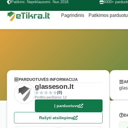
Patikimi. Nepriklausomi. Nuo 2018.
6000+ parduot
Pagrindinis
Patikimos parduot
PARDUOTUVĖS INFORMACIJA
A
glasseson.lt
glas
(0)
Profilio peržiūros: 12
Į parduotuvę
D
Rašyti atsiliepimą