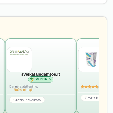
sveikataisgamtos.lt
vivomi
PATIKRINTA
PATI
Dar nėra atsiliepimų.
5
(4)
Rašyti pirmąjį.
Grožis ir sveikata
Grožis ir sveikata