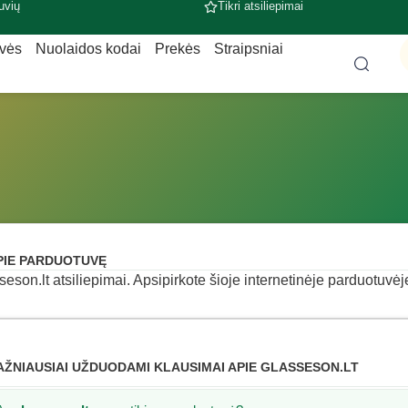
uvių
Tikri atsiliepimai
uvės
Nuolaidos kodai
Prekės
Straipsniai
PIE PARDUOTUVĘ
seson.lt atsiliepimai. Apsipirkote šioje internetinėje parduotuvėje
AŽNIAUSIAI UŽDUODAMI KLAUSIMAI APIE GLASSESON.LT