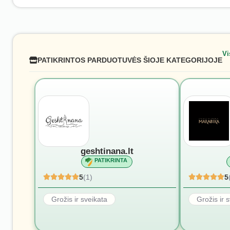
Vi
PATIKRINTOS PARDUOTUVĖS ŠIOJE KATEGORIJOJE
geshtinana.lt
PATIKRINTA
5
(1)
5
Grožis ir sveikata
Grožis ir 