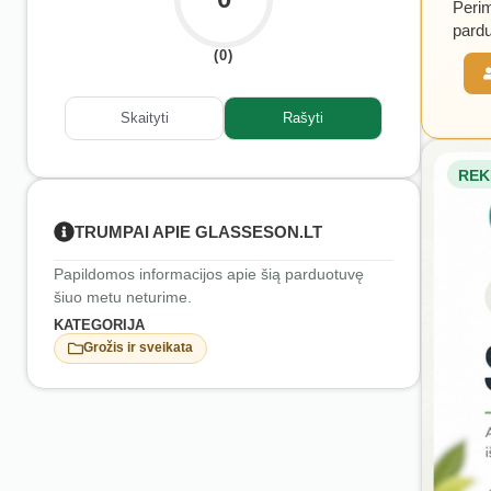
Perim
pardu
(0)
Skaityti
Rašyti
REK
TRUMPAI APIE GLASSESON.LT
Papildomos informacijos apie šią parduotuvę
šiuo metu neturime.
KATEGORIJA
Grožis ir sveikata