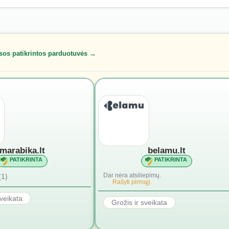
sos patikrintos parduotuvės →
marabika.lt
belamu.lt
PATIKRINTA
PATIKRINTA
Dar nėra atsiliepimų.
(1)
Rašyti pirmąjį.
sveikata
Grožis ir sveikata