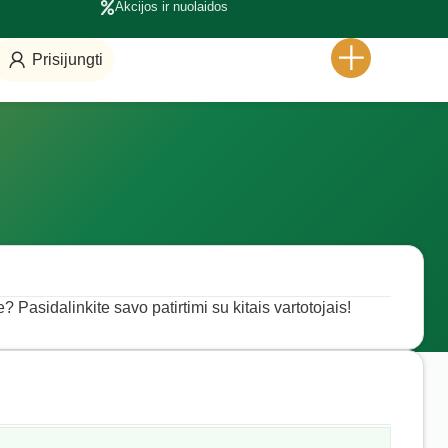
Akcijos ir nuolaidos
Prisijungti
? Pasidalinkite savo patirtimi su kitais vartotojais!