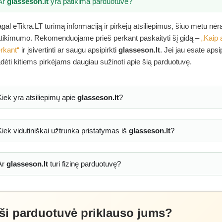
Ar
glasseson.lt
yra patikima parduotuvė?
gal eTikra.LT turimą informaciją ir pirkėjų atsiliepimus, šiuo metu nė
tikimumo. Rekomenduojame prieš perkant paskaityti šį gidą –
„Kaip 
rkant“
ir įsivertinti ar saugu apsipirkti
glasseson.lt
. Jei jau esate aps
dėti kitiems pirkėjams daugiau sužinoti apie šią parduotuvę.
Kiek yra atsiliepimų apie
glasseson.lt
?
Kiek vidutiniškai užtrunka pristatymas iš
glasseson.lt
?
Ar
glasseson.lt
turi fizinę parduotuvę?
 ši parduotuvė priklauso jums?