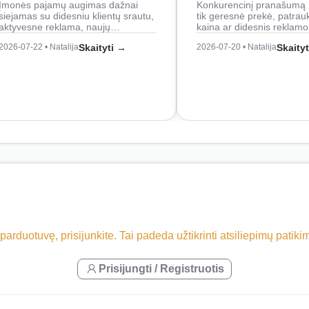
Įmonės pajamų augimas dažnai
Konkurencinį pranašumą 
siejamas su didesniu klientų srautu,
tik geresnė prekė, patrau
aktyvesne reklama, naujų…
kaina ar didesnis reklam
2026-07-22 • Natalija
Skaityti →
2026-07-20 • Natalija
Skaity
 parduotuvę, prisijunkite. Tai padeda užtikrinti atsiliepimų patik
Prisijungti / Registruotis