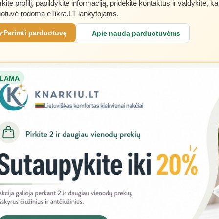
kite profilį, papildykite informaciją, pridėkite kontaktus ir valdykite, ka
otuvė rodoma eTikra.LT lankytojams.
Perimti parduotuvę
Apie naudą parduotuvėms
LAMA