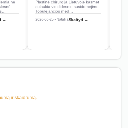
lemia ne
Plastinė chirurgija Lietuvoje kasmet
naudo
klesnė
sulaukia vis didesnio susidomėjimo.
Juos
os…
Tobulėjančios med…
2026-0
ti →
2026-06-25 • Natalija
Skaityti →
imumą ir skaidrumą.