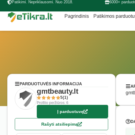
Patikimi. Nepriklausomi. Nuo 2018.
6000+ parduot
Pagrindinis
Patikimos parduot
PARDUOTUVĖS INFORMACIJA
A
gmtbeauty.lt
gmtb
5(1)
Profilio peržiūros: 6
Į parduotuvę
D
Rašyti atsiliepimą