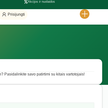
Akcijos ir nuolaidos
Prisijungti
? Pasidalinkite savo patirtimi su kitais vartotojais!