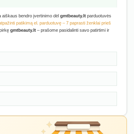
ra aiškaus bendro įvertinimo dėl
gmtbeauty.lt
parduotuvės
atpažinti patikimą el. parduotuvę – 7 paprasti ženklai prieš
ipirkę
gmtbeauty.lt
– prašome pasidalinti savo patirtimi ir