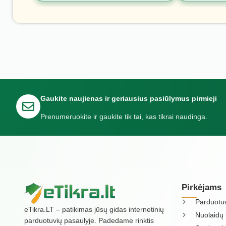
Gaukite naujienas ir geriausius pasiūlymus pirmieji
Prenumeruokite ir gaukite tik tai, kas tikrai naudinga.
Pirkėjams
Parduotu
eTikra.LT – patikimas jūsų gidas internetinių
Nuolaidų 
parduotuvių pasaulyje. Padedame rinktis