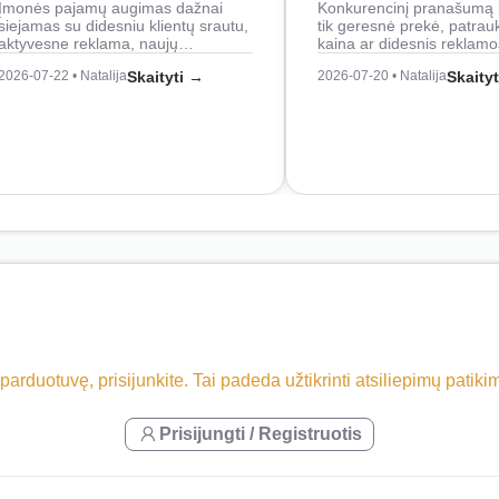
Įmonės pajamų augimas dažnai
Konkurencinį pranašumą 
siejamas su didesniu klientų srautu,
tik geresnė prekė, patrau
aktyvesne reklama, naujų…
kaina ar didesnis reklam
2026-07-22 • Natalija
Skaityti →
2026-07-20 • Natalija
Skaity
 parduotuvę, prisijunkite. Tai padeda užtikrinti atsiliepimų patik
Prisijungti / Registruotis