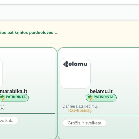
sos patikrintos parduotuvės →
marabika.lt
belamu.lt
PATIKRINTA
PATIKRINTA
Dar nėra atsiliepimų.
(1)
Rašyti pirmąjį.
sveikata
Grožis ir sveikata