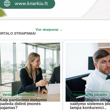
Visi straipsniai →
ORTALO STRAIPSNIAI
Verslas ir ekonomika
Skaitmeninis pasaulis
Kaip pardavimo mokymai
Kaip pažangios versl
padeda didinti įmonės
valdymo sistemos įd
pajamas?
tampa konkurenci...