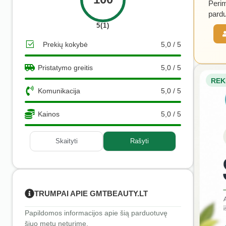
Perim
pardu
5(1)
Prekių kokybė
5,0 / 5
Pristatymo greitis
5,0 / 5
REK
Komunikacija
5,0 / 5
Kainos
5,0 / 5
Skaityti
Rašyti
TRUMPAI APIE GMTBEAUTY.LT
Papildomos informacijos apie šią parduotuvę
šiuo metu neturime.