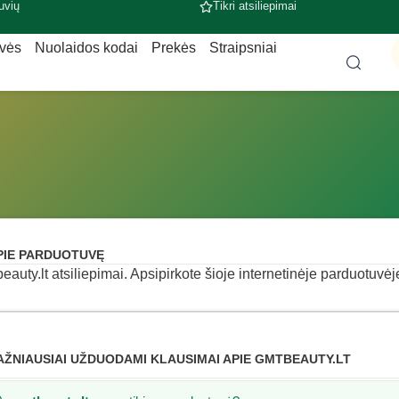
uvių
Tikri atsiliepimai
uvės
Nuolaidos kodai
Prekės
Straipsniai
PIE PARDUOTUVĘ
eauty.lt atsiliepimai. Apsipirkote šioje internetinėje parduotuvėje
AŽNIAUSIAI UŽDUODAMI KLAUSIMAI APIE GMTBEAUTY.LT