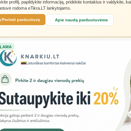
kite profilį, papildykite informaciją, pridėkite kontaktus ir valdykite, ka
otuvė rodoma eTikra.LT lankytojams.
Perimti parduotuvę
Apie naudą parduotuvėms
LAMA