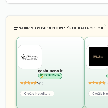
Vi
PATIKRINTOS PARDUOTUVĖS ŠIOJE KATEGORIJOJE
geshtinana.lt
PATIKRINTA
5
(1)
5
Grožis ir sveikata
Grožis ir 