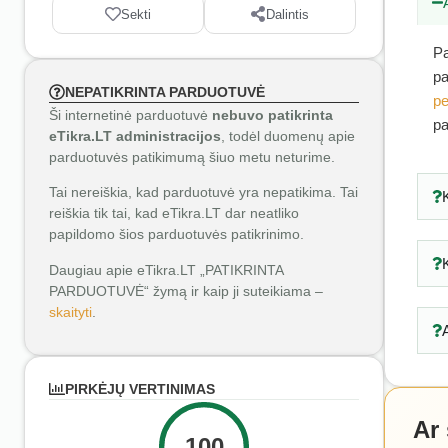
Sekti
Dalintis
Pa
pa
NEPATIKRINTA PARDUOTUVĖ
pe
Ši internetinė parduotuvė
nebuvo patikrinta
pa
eTikra.LT administracijos
, todėl duomenų apie
parduotuvės patikimumą šiuo metu neturime.
Tai nereiškia, kad parduotuvė yra nepatikima. Tai
reiškia tik tai, kad eTikra.LT dar neatliko
papildomo šios parduotuvės patikrinimo.
Daugiau apie eTikra.LT „PATIKRINTA
PARDUOTUVĖ“ žymą ir kaip ji suteikiama –
skaityti
.
PIRKĖJŲ VERTINIMAS
Ar
100