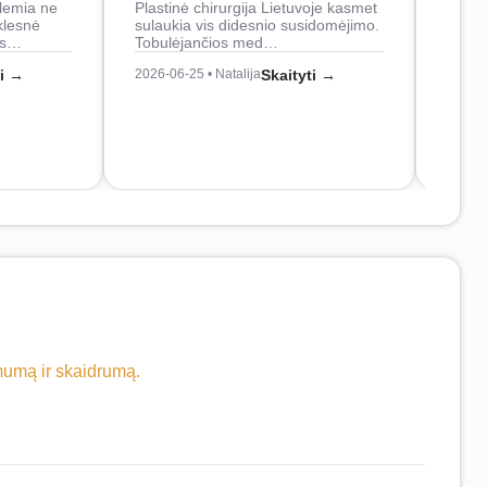
lemia ne
Plastinė chirurgija Lietuvoje kasmet
naudo
klesnė
sulaukia vis didesnio susidomėjimo.
Juos
os…
Tobulėjančios med…
2026-0
ti →
2026-06-25 • Natalija
Skaityti →
imumą ir skaidrumą.