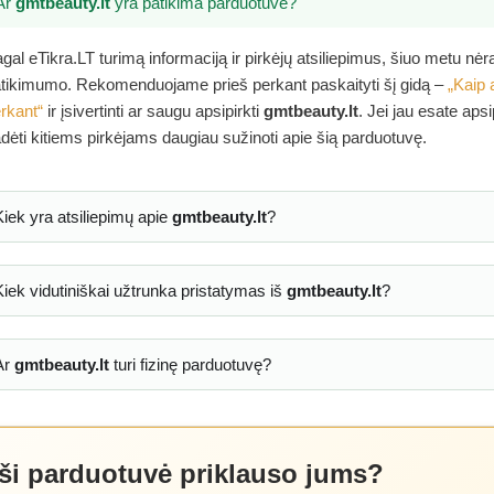
Ar
gmtbeauty.lt
yra patikima parduotuvė?
gal eTikra.LT turimą informaciją ir pirkėjų atsiliepimus, šiuo metu nė
tikimumo. Rekomenduojame prieš perkant paskaityti šį gidą –
„Kaip 
rkant“
ir įsivertinti ar saugu apsipirkti
gmtbeauty.lt
. Jei jau esate aps
dėti kitiems pirkėjams daugiau sužinoti apie šią parduotuvę.
Kiek yra atsiliepimų apie
gmtbeauty.lt
?
Kiek vidutiniškai užtrunka pristatymas iš
gmtbeauty.lt
?
Ar
gmtbeauty.lt
turi fizinę parduotuvę?
 ši parduotuvė priklauso jums?