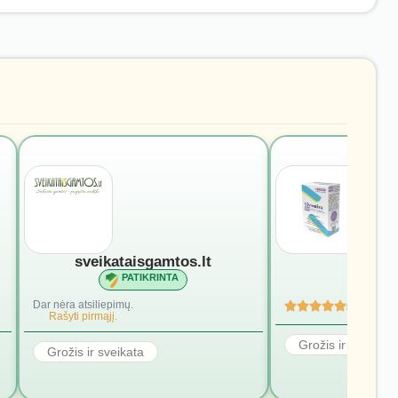
sveikataisgamtos.lt
vivomi
PATIKRINTA
PATI
Dar nėra atsiliepimų.
5
(4)
Rašyti pirmąjį.
Grožis ir sveikata
Grožis ir sveikata