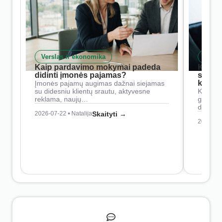
Verslas ir ekonomika
Skait
Kaip pardavimo mokymai padeda
Kaip 
didinti įmonės pajamas?
siste
konkur
Įmonės pajamų augimas dažnai siejamas
su didesniu klientų srautu, aktyvesne
Konkure
reklama, naujų…
geresnė
didesn
2026-07-22 • Natalija
Skaityti →
2026-07-