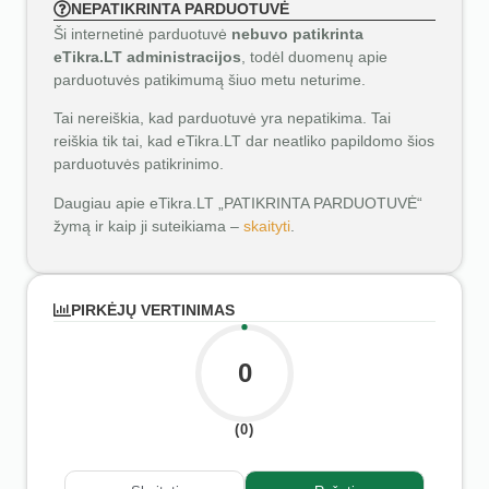
NEPATIKRINTA PARDUOTUVĖ
Ši internetinė parduotuvė
nebuvo patikrinta
eTikra.LT administracijos
, todėl duomenų apie
parduotuvės patikimumą šiuo metu neturime.
Tai nereiškia, kad parduotuvė yra nepatikima. Tai
reiškia tik tai, kad eTikra.LT dar neatliko papildomo šios
parduotuvės patikrinimo.
Daugiau apie eTikra.LT „PATIKRINTA PARDUOTUVĖ“
žymą ir kaip ji suteikiama –
skaityti
.
PIRKĖJŲ VERTINIMAS
0
(0)