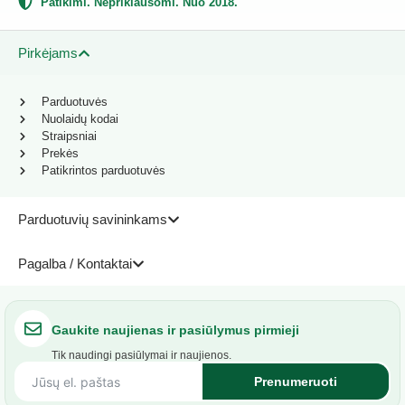
Patikimi. Nepriklausomi. Nuo 2018.
Pirkėjams
Parduotuvės
Nuolaidų kodai
Straipsniai
Prekės
Patikrintos parduotuvės
Parduotuvių savininkams
Pagalba / Kontaktai
Gaukite naujienas ir pasiūlymus pirmieji
Tik naudingi pasiūlymai ir naujienos.
Prenumeruoti