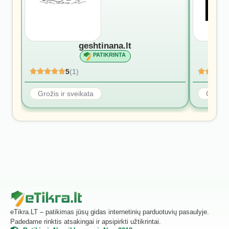
geshtinana.lt
PATIKRINTA
5
(1)
Grožis ir sveikata
Grožis 
eTikra.LT – patikimas jūsų gidas internetinių parduotuvių pasaulyje.
Padedame rinktis atsakingai ir apsipirkti užtikrintai.