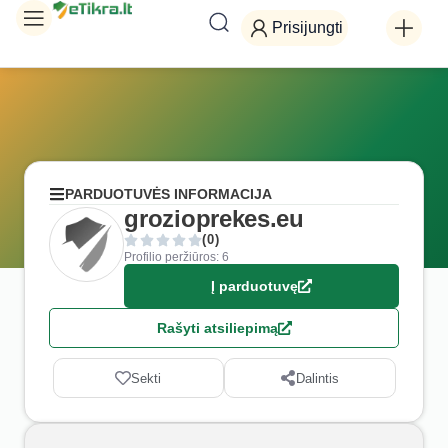
Prisijungti
PARDUOTUVĖS INFORMACIJA
grozioprekes.eu
(0)
Profilio peržiūros: 6
Į parduotuvę
Rašyti atsiliepimą
Sekti
Dalintis