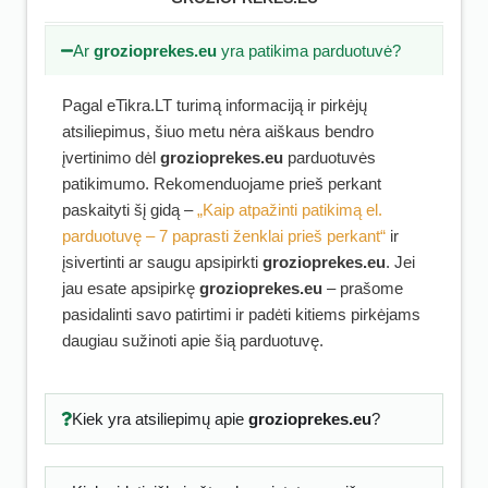
Ar
grozioprekes.eu
yra patikima parduotuvė?
Pagal eTikra.LT turimą informaciją ir pirkėjų
atsiliepimus, šiuo metu nėra aiškaus bendro
įvertinimo dėl
grozioprekes.eu
parduotuvės
patikimumo. Rekomenduojame prieš perkant
paskaityti šį gidą –
„Kaip atpažinti patikimą el.
parduotuvę – 7 paprasti ženklai prieš perkant“
ir
įsivertinti ar saugu apsipirkti
grozioprekes.eu
. Jei
jau esate apsipirkę
grozioprekes.eu
– prašome
pasidalinti savo patirtimi ir padėti kitiems pirkėjams
daugiau sužinoti apie šią parduotuvę.
Kiek yra atsiliepimų apie
grozioprekes.eu
?