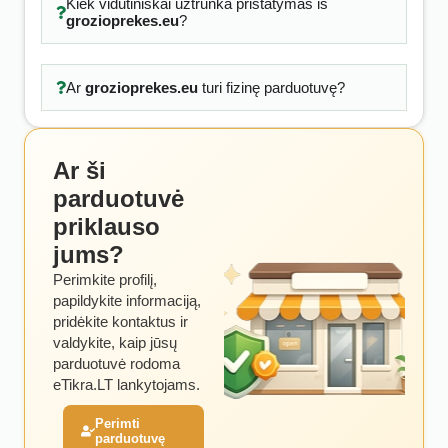
Kiek vidutiniškai užtrunka pristatymas iš
grozioprekes.eu
?
Ar
grozioprekes.eu
turi fizinę parduotuvę?
Ar ši
parduotuvė
priklauso
jums?
Perimkite profilį,
papildykite informaciją,
pridėkite kontaktus ir
valdykite, kaip jūsų
parduotuvė rodoma
eTikra.LT lankytojams.
Perimti
parduotuvę