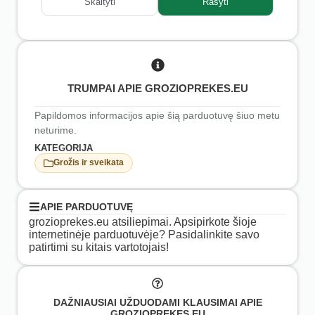
Skaityti
Rašyti
TRUMPAI APIE GROZIOPREKES.EU
Papildomos informacijos apie šią parduotuvę šiuo metu
neturime.
KATEGORIJA
Grožis ir sveikata
APIE PARDUOTUVĘ
grozioprekes.eu atsiliepimai. Apsipirkote šioje
internetinėje parduotuvėje? Pasidalinkite savo
patirtimi su kitais vartotojais!
DAŽNIAUSIAI UŽDUODAMI KLAUSIMAI APIE
GROZIOPREKES.EU