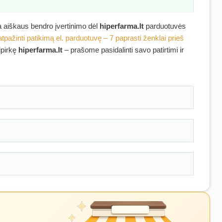
ra aiškaus bendro įvertinimo dėl
hiperfarma.lt
parduotuvės
atpažinti patikimą el. parduotuvę – 7 paprasti ženklai prieš
ipirkę
hiperfarma.lt
– prašome pasidalinti savo patirtimi ir