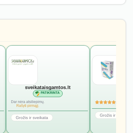
sveikataisgamtos.lt
vivomi
PATIKRINTA
PATI
Dar nėra atsiliepimų.
5
(4)
Rašyti pirmąjį.
Grožis ir sveikata
Grožis ir sveikata