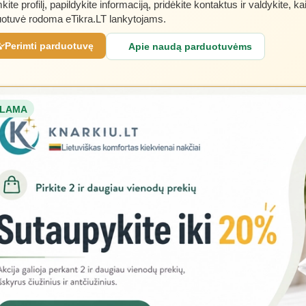
kite profilį, papildykite informaciją, pridėkite kontaktus ir valdykite, ka
otuvė rodoma eTikra.LT lankytojams.
Perimti parduotuvę
Apie naudą parduotuvėms
LAMA