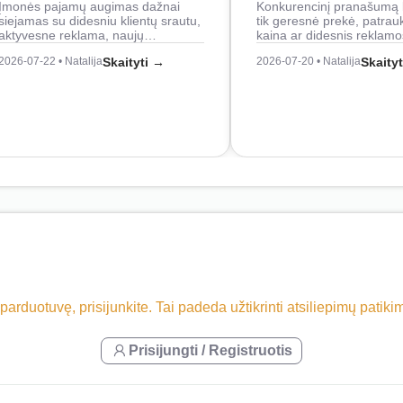
Įmonės pajamų augimas dažnai
Konkurencinį pranašumą 
siejamas su didesniu klientų srautu,
tik geresnė prekė, patrau
aktyvesne reklama, naujų…
kaina ar didesnis reklam
2026-07-22 • Natalija
Skaityti →
2026-07-20 • Natalija
Skaity
 parduotuvę, prisijunkite. Tai padeda užtikrinti atsiliepimų patik
Prisijungti / Registruotis