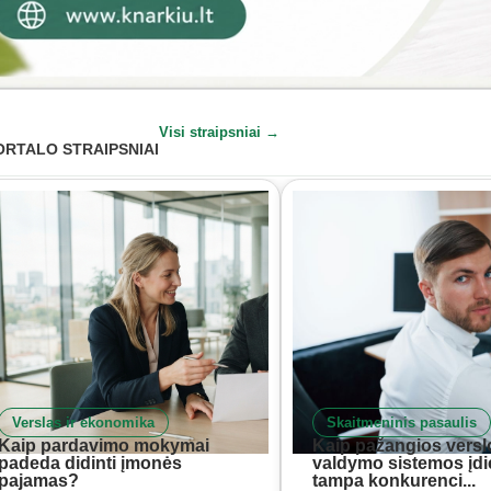
Visi straipsniai →
ORTALO STRAIPSNIAI
Verslas ir ekonomika
Skaitmeninis pasaulis
Kaip pardavimo mokymai
Kaip pažangios versl
padeda didinti įmonės
valdymo sistemos įd
pajamas?
tampa konkurenci...