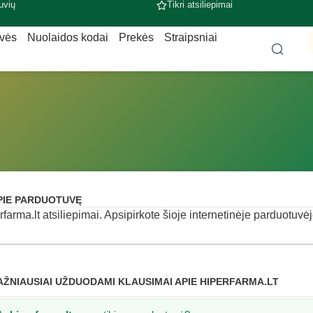
uvių
Tikri atsiliepimai
uvės
Nuolaidos kodai
Prekės
Straipsniai
PIE PARDUOTUVĘ
rfarma.lt atsiliepimai. Apsipirkote šioje internetinėje parduotuvėj
AŽNIAUSIAI UŽDUODAMI KLAUSIMAI APIE HIPERFARMA.LT