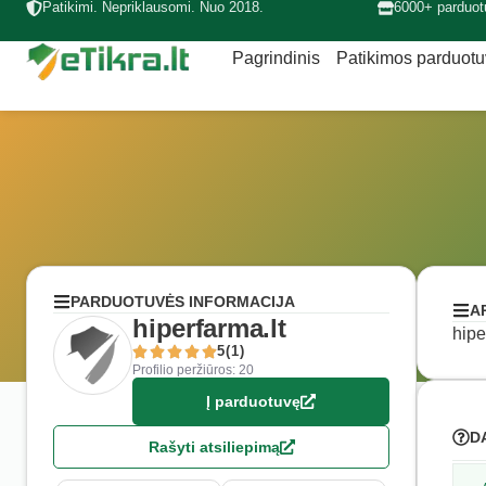
Patikimi. Nepriklausomi. Nuo 2018.
6000+ parduot
Pagrindinis
Patikimos parduot
PARDUOTUVĖS INFORMACIJA
A
hiperfarma.lt
hipe
5(1)
Profilio peržiūros: 20
Į parduotuvę
D
Rašyti atsiliepimą