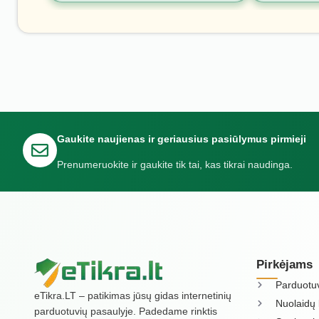
Gaukite naujienas ir geriausius pasiūlymus pirmieji
Prenumeruokite ir gaukite tik tai, kas tikrai naudinga.
Pirkėjams
Parduotu
eTikra.LT – patikimas jūsų gidas internetinių
Nuolaidų 
parduotuvių pasaulyje. Padedame rinktis