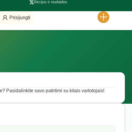
Akcijos ir nuolaidos
Prisijungti
e? Pasidalinkite savo patirtimi su kitais vartotojais!