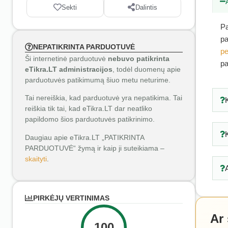
Sekti
Dalintis
Pa
pa
NEPATIKRINTA PARDUOTUVĖ
pe
Ši internetinė parduotuvė
nebuvo patikrinta
pa
eTikra.LT administracijos
, todėl duomenų apie
parduotuvės patikimumą šiuo metu neturime.
Tai nereiškia, kad parduotuvė yra nepatikima. Tai
reiškia tik tai, kad eTikra.LT dar neatliko
papildomo šios parduotuvės patikrinimo.
Daugiau apie eTikra.LT „PATIKRINTA
PARDUOTUVĖ“ žymą ir kaip ji suteikiama –
skaityti
.
PIRKĖJŲ VERTINIMAS
Ar
100