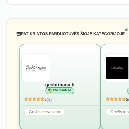
Vi
PATIKRINTOS PARDUOTUVĖS ŠIOJE KATEGORIJOJE
geshtinana.lt
PATIKRINTA
5
(1)
5
Grožis ir sveikata
Grožis ir 