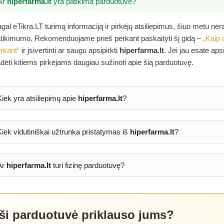
Ar
hiperfarma.lt
yra patikima parduotuvė?
gal eTikra.LT turimą informaciją ir pirkėjų atsiliepimus, šiuo metu nė
tikimumo. Rekomenduojame prieš perkant paskaityti šį gidą –
„Kaip 
rkant“
ir įsivertinti ar saugu apsipirkti
hiperfarma.lt
. Jei jau esate aps
dėti kitiems pirkėjams daugiau sužinoti apie šią parduotuvę.
Kiek yra atsiliepimų apie
hiperfarma.lt
?
Kiek vidutiniškai užtrunka pristatymas iš
hiperfarma.lt
?
Ar
hiperfarma.lt
turi fizinę parduotuvę?
 ši parduotuvė priklauso jums?