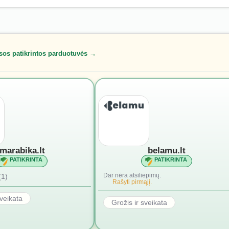
sos patikrintos parduotuvės →
marabika.lt
belamu.lt
PATIKRINTA
PATIKRINTA
Dar nėra atsiliepimų.
(1)
Rašyti pirmąjį.
sveikata
Grožis ir sveikata