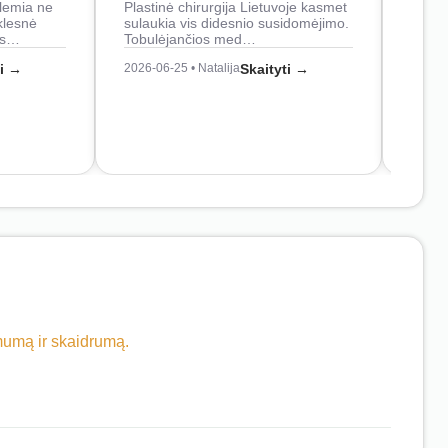
lemia ne
Plastinė chirurgija Lietuvoje kasmet
naudo
klesnė
sulaukia vis didesnio susidomėjimo.
Juos
os…
Tobulėjančios med…
2026-0
ti →
2026-06-25 • Natalija
Skaityti →
imumą ir skaidrumą.