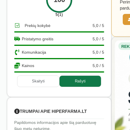
Perim
pardu
5(1)
Prekių kokybė
5,0 / 5
Pristatymo greitis
5,0 / 5
REK
Komunikacija
5,0 / 5
Kainos
5,0 / 5
Skaityti
Rašyti
TRUMPAI APIE HIPERFARMA.LT
Papildomos informacijos apie šią parduotuvę
šiuo metu neturime.