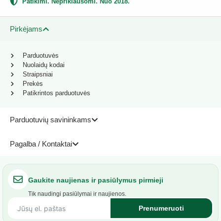
Patikimi. Nepriklausomi. Nuo 2018.
Pirkėjams
Parduotuvės
Nuolaidų kodai
Straipsniai
Prekės
Patikrintos parduotuvės
Parduotuvių savininkams
Pagalba / Kontaktai
Gaukite naujienas ir pasiūlymus pirmieji
Tik naudingi pasiūlymai ir naujienos.
Prenumeruoti