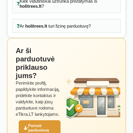
Kiek vidutiniškai užtrunka pristatymas iš
holitrees.lt
?
Ar
holitrees.lt
turi fizinę parduotuvę?
Ar ši
parduotuvė
priklauso
jums?
Perimkite profilį,
papildykite informaciją,
pridėkite kontaktus ir
valdykite, kaip jūsų
parduotuvė rodoma
eTikra.LT lankytojams.
Perimti
parduotuvę