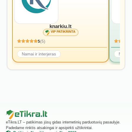
knarkiu.lt
VIP PATIKRINTA
5
(5)
Namai ir interjeras
Namai i
eTikra.LT – patikimas jūsų gidas internetinių parduotuvių pasaulyje.
Padedame rinktis atsakingai ir apsipirkti užtikrintai.