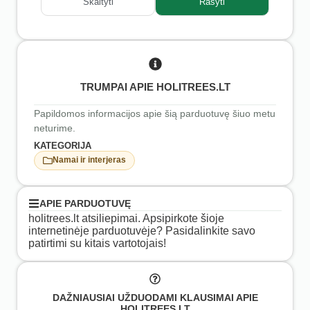
Skaityti
Rašyti
TRUMPAI APIE HOLITREES.LT
Papildomos informacijos apie šią parduotuvę šiuo metu
neturime.
KATEGORIJA
Namai ir interjeras
APIE PARDUOTUVĘ
holitrees.lt atsiliepimai. Apsipirkote šioje
internetinėje parduotuvėje? Pasidalinkite savo
patirtimi su kitais vartotojais!
DAŽNIAUSIAI UŽDUODAMI KLAUSIMAI APIE
HOLITREES.LT