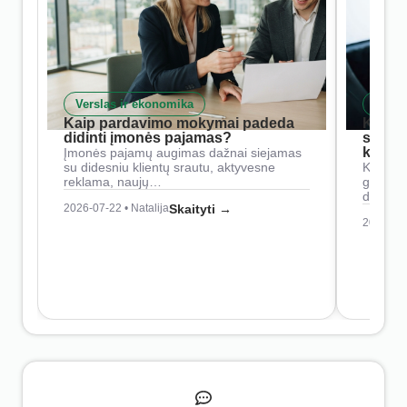
Verslas ir ekonomika
Skait
Kaip pardavimo mokymai padeda
Kaip 
didinti įmonės pajamas?
siste
konkur
Įmonės pajamų augimas dažnai siejamas
su didesniu klientų srautu, aktyvesne
Konkure
reklama, naujų…
geresnė
didesn
2026-07-22 • Natalija
Skaityti →
2026-07-