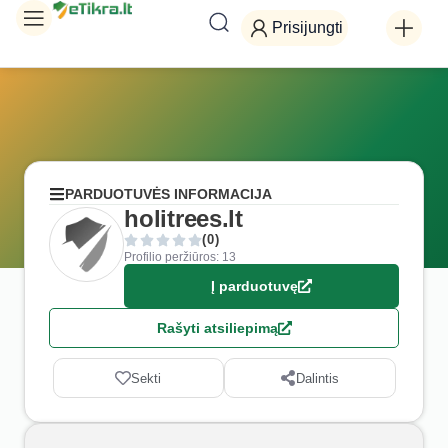
Prisijungti
PARDUOTUVĖS INFORMACIJA
holitrees.lt
(0)
Profilio peržiūros: 13
Į parduotuvę
Rašyti atsiliepimą
Sekti
Dalintis