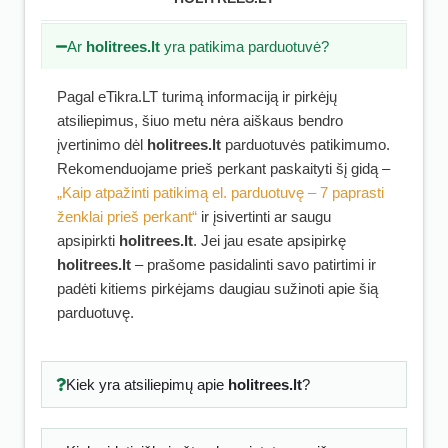
Ar
holitrees.lt
yra patikima parduotuvė?
Pagal eTikra.LT turimą informaciją ir pirkėjų
atsiliepimus, šiuo metu nėra aiškaus bendro
įvertinimo dėl
holitrees.lt
parduotuvės patikimumo.
Rekomenduojame prieš perkant paskaityti šį gidą –
„Kaip atpažinti patikimą el. parduotuvę – 7 paprasti
ženklai prieš perkant“
ir įsivertinti ar saugu
apsipirkti
holitrees.lt
. Jei jau esate apsipirkę
holitrees.lt
– prašome pasidalinti savo patirtimi ir
padėti kitiems pirkėjams daugiau sužinoti apie šią
parduotuvę.
Kiek yra atsiliepimų apie
holitrees.lt
?