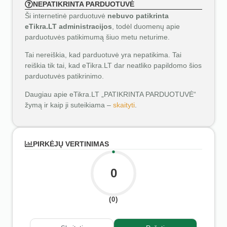
NEPATIKRINTA PARDUOTUVĖ
Ši internetinė parduotuvė
nebuvo patikrinta
eTikra.LT administracijos
, todėl duomenų apie
parduotuvės patikimumą šiuo metu neturime.
Tai nereiškia, kad parduotuvė yra nepatikima. Tai
reiškia tik tai, kad eTikra.LT dar neatliko papildomo šios
parduotuvės patikrinimo.
Daugiau apie eTikra.LT „PATIKRINTA PARDUOTUVĖ“
žymą ir kaip ji suteikiama –
skaityti
.
PIRKĖJŲ VERTINIMAS
0
(0)