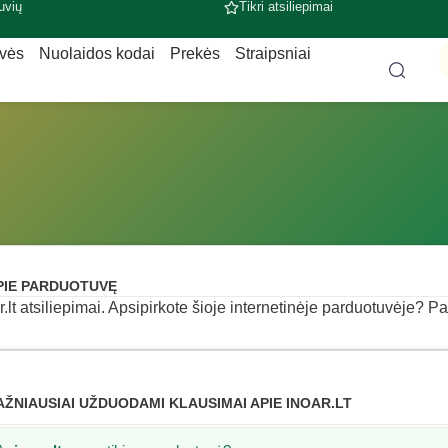
uvių
Tikri atsiliepimai
uvės
Nuolaidos kodai
Prekės
Straipsniai
PIE PARDUOTUVĘ
r.lt atsiliepimai. Apsipirkote šioje internetinėje parduotuvėje? Pas
AŽNIAUSIAI UŽDUODAMI KLAUSIMAI APIE INOAR.LT