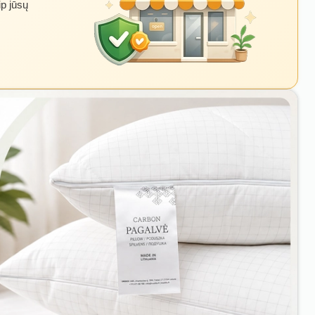
ip jūsų