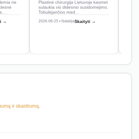
lemia ne
Plastinė chirurgija Lietuvoje kasmet
naudo
klesnė
sulaukia vis didesnio susidomėjimo.
Juos
os…
Tobulėjančios med…
2026-0
ti →
2026-06-25 • Natalija
Skaityti →
imumą ir skaidrumą.