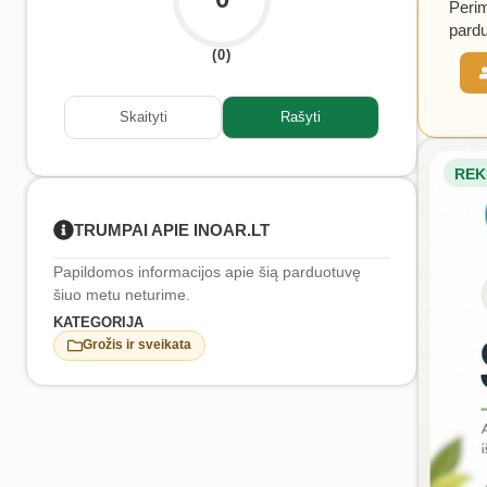
Perim
pardu
(0)
Skaityti
Rašyti
REK
TRUMPAI APIE INOAR.LT
Papildomos informacijos apie šią parduotuvę
šiuo metu neturime.
KATEGORIJA
Grožis ir sveikata