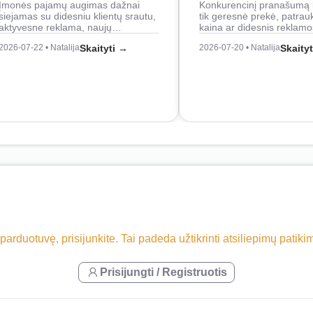
Įmonės pajamų augimas dažnai
Konkurencinį pranašumą 
siejamas su didesniu klientų srautu,
tik geresnė prekė, patrau
aktyvesne reklama, naujų…
kaina ar didesnis reklam
2026-07-22 • Natalija
Skaityti →
2026-07-20 • Natalija
Skaity
 parduotuvę, prisijunkite. Tai padeda užtikrinti atsiliepimų patik
Prisijungti / Registruotis