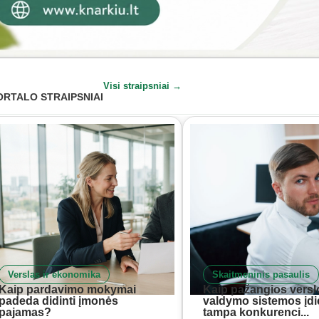
Visi straipsniai →
ORTALO STRAIPSNIAI
Verslas ir ekonomika
Skaitmeninis pasaulis
Kaip pardavimo mokymai
Kaip pažangios versl
padeda didinti įmonės
valdymo sistemos įd
pajamas?
tampa konkurenci...