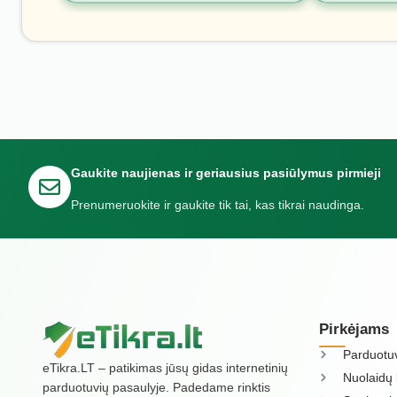
Gaukite naujienas ir geriausius pasiūlymus pirmieji
Prenumeruokite ir gaukite tik tai, kas tikrai naudinga.
Pirkėjams
Parduotu
eTikra.LT – patikimas jūsų gidas internetinių
Nuolaidų 
parduotuvių pasaulyje. Padedame rinktis