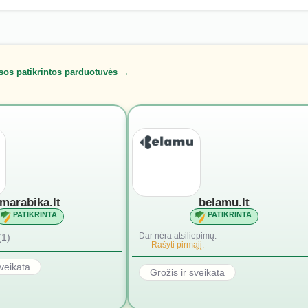
sos patikrintos parduotuvės →
marabika.lt
belamu.lt
PATIKRINTA
PATIKRINTA
Dar nėra atsiliepimų.
(1)
Rašyti pirmąjį.
sveikata
Grožis ir sveikata