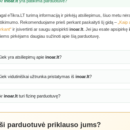
Ar
inoar.lt
yra patikima parduotuvė?
gal eTikra.LT turimą informaciją ir pirkėjų atsiliepimus, šiuo metu nė
tikimumo. Rekomenduojame prieš perkant paskaityti šį gidą –
„Kaip 
rkant“
ir įsivertinti ar saugu apsipirkti
inoar.lt
. Jei jau esate apsipirkę
tiems pirkėjams daugiau sužinoti apie šią parduotuvę.
Kiek yra atsiliepimų apie
inoar.lt
?
Kiek vidutiniškai užtrunka pristatymas iš
inoar.lt
?
Ar
inoar.lt
turi fizinę parduotuvę?
 ši parduotuvė priklauso jums?