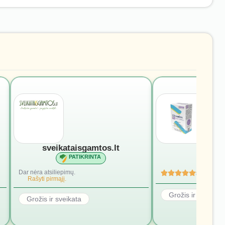
sveikataisgamtos.lt
vivomi
PATIKRINTA
PATI
Dar nėra atsiliepimų.
5
(4)
Rašyti pirmąjį.
Grožis ir sveikata
Grožis ir sveikata