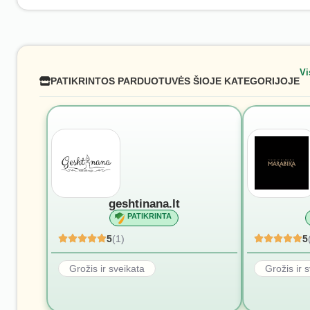
Vi
PATIKRINTOS PARDUOTUVĖS ŠIOJE KATEGORIJOJE
geshtinana.lt
PATIKRINTA
5
(1)
5
Grožis ir sveikata
Grožis ir 