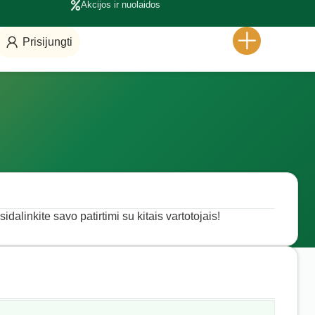
Akcijos ir nuolaidos
Prisijungti
idalinkite savo patirtimi su kitais vartotojais!