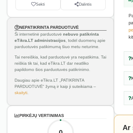
Sekti
Dalintis
Pa
pa
NEPATIKRINTA PARDUOTUVĖ
pe
Ši internetinė parduotuvė
nebuvo patikrinta
ki
eTikra.LT administracijos
, todėl duomenų apie
parduotuvės patikimumą šiuo metu neturime.
Tai nereiškia, kad parduotuvė yra nepatikima. Tai
reiškia tik tai, kad eTikra.LT dar neatliko
papildomo šios parduotuvės patikrinimo.
Daugiau apie eTikra.LT „PATIKRINTA
PARDUOTUVĖ“ žymą ir kaip ji suteikiama –
skaityti
.
PIRKĖJŲ VERTINIMAS
Ar
0