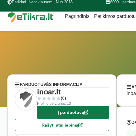
Patikimi. Nepriklausomi. Nuo 2018.
6000+ parduot
Pagrindinis
Patikimos parduot
PARDUOTUVĖS INFORMACIJA
A
inoar.lt
inoa
(0)
Profilio peržiūros: 13
Į parduotuvę
D
Rašyti atsiliepimą