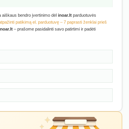
ra aiškaus bendro įvertinimo dėl
inoar.lt
parduotuvės
atpažinti patikimą el. parduotuvę – 7 paprasti ženklai prieš
inoar.lt
– prašome pasidalinti savo patirtimi ir padėti