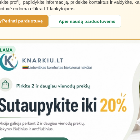
kite profilį, papildykite informaciją, pridėkite kontaktus ir valdykite, ka
otuvė rodoma eTikra.LT lankytojams.
Perimti parduotuvę
Apie naudą parduotuvėms
LAMA