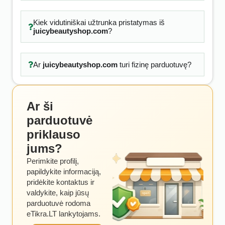
Kiek vidutiniškai užtrunka pristatymas iš
juicybeautyshop.com
?
Ar
juicybeautyshop.com
turi fizinę parduotuvę?
Ar ši
parduotuvė
priklauso
jums?
Perimkite profilį,
papildykite informaciją,
pridėkite kontaktus ir
valdykite, kaip jūsų
parduotuvė rodoma
eTikra.LT lankytojams.