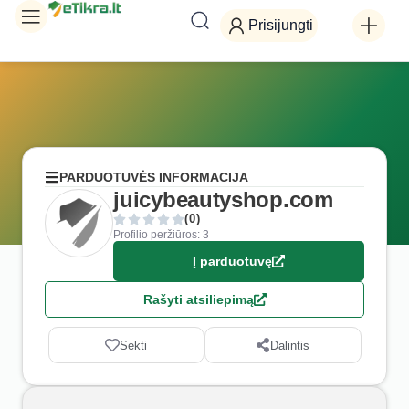
Prisijungti
PARDUOTUVĖS INFORMACIJA
juicybeautyshop.com
(0)
Profilio peržiūros: 3
Į parduotuvę
Rašyti atsiliepimą
Sekti
Dalintis