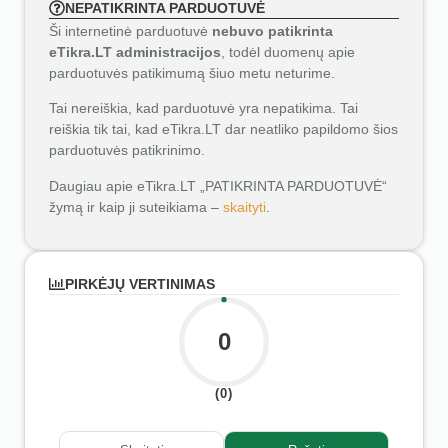
NEPATIKRINTA PARDUOTUVĖ
Ši internetinė parduotuvė
nebuvo patikrinta
eTikra.LT administracijos
, todėl duomenų apie
parduotuvės patikimumą šiuo metu neturime.
Tai nereiškia, kad parduotuvė yra nepatikima. Tai
reiškia tik tai, kad eTikra.LT dar neatliko papildomo šios
parduotuvės patikrinimo.
Daugiau apie eTikra.LT „PATIKRINTA PARDUOTUVĖ“
žymą ir kaip ji suteikiama –
skaityti
.
PIRKĖJŲ VERTINIMAS
0
(0)