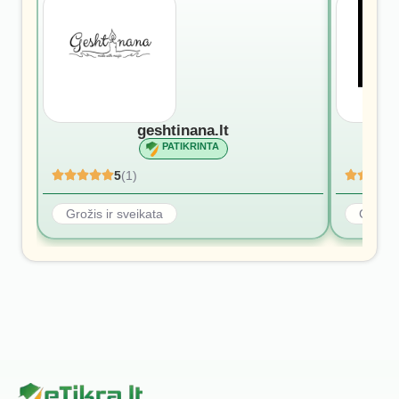
geshtinana.lt
PATIKRINTA
5
(1)
Grožis ir sveikata
Grožis 