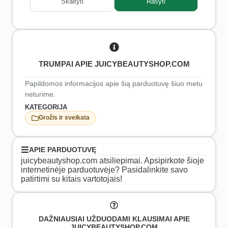
Skaityti
Rašyti
TRUMPAI APIE JUICYBEAUTYSHOP.COM
Papildomos informacijos apie šią parduotuvę šiuo metu
neturime.
KATEGORIJA
Grožis ir sveikata
APIE PARDUOTUVĘ
juicybeautyshop.com atsiliepimai. Apsipirkote šioje
internetinėje parduotuvėje? Pasidalinkite savo
patirtimi su kitais vartotojais!
DAŽNIAUSIAI UŽDUODAMI KLAUSIMAI APIE
JUICYBEAUTYSHOP.COM