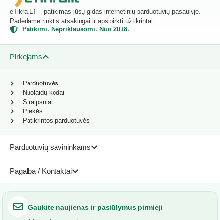
eTikra.LT – patikimas jūsų gidas internetinių parduotuvių pasaulyje.
Padedame rinktis atsakingai ir apsipirkti užtikrintai.
Patikimi. Nepriklausomi. Nuo 2018.
Pirkėjams
Parduotuvės
Nuolaidų kodai
Straipsniai
Prekės
Patikrintos parduotuvės
Parduotuvių savininkams
Pagalba / Kontaktai
Gaukite naujienas ir pasiūlymus pirmieji