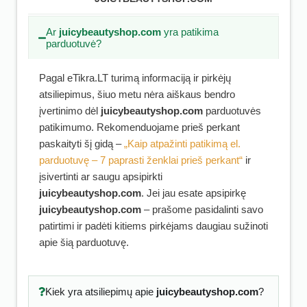
Ar
juicybeautyshop.com
yra patikima
parduotuvė?
Pagal eTikra.LT turimą informaciją ir pirkėjų
atsiliepimus, šiuo metu nėra aiškaus bendro
įvertinimo dėl
juicybeautyshop.com
parduotuvės
patikimumo. Rekomenduojame prieš perkant
paskaityti šį gidą –
„Kaip atpažinti patikimą el.
parduotuvę – 7 paprasti ženklai prieš perkant“
ir
įsivertinti ar saugu apsipirkti
juicybeautyshop.com
. Jei jau esate apsipirkę
juicybeautyshop.com
– prašome pasidalinti savo
patirtimi ir padėti kitiems pirkėjams daugiau sužinoti
apie šią parduotuvę.
Kiek yra atsiliepimų apie
juicybeautyshop.com
?