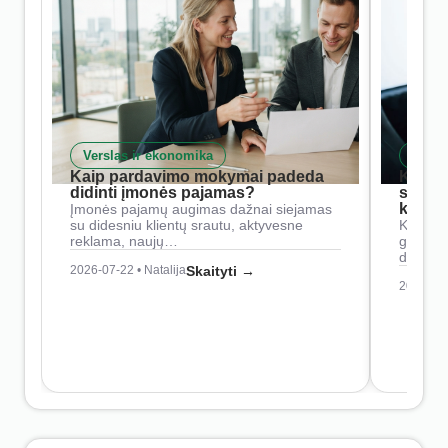
Verslas ir ekonomika
Skait
Kaip pardavimo mokymai padeda
Kaip 
didinti įmonės pajamas?
siste
konkur
Įmonės pajamų augimas dažnai siejamas
su didesniu klientų srautu, aktyvesne
Konkure
reklama, naujų…
geresnė
didesn
2026-07-22 • Natalija
Skaityti →
2026-07-