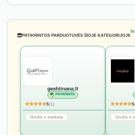
Vi
PATIKRINTOS PARDUOTUVĖS ŠIOJE KATEGORIJOJE
geshtinana.lt
PATIKRINTA
5
(1)
5
Grožis ir sveikata
Grožis ir 