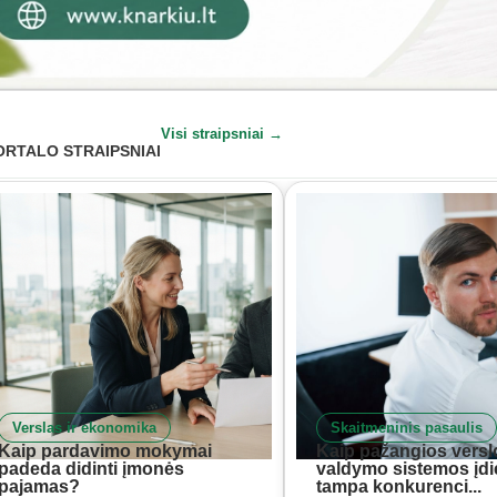
Visi straipsniai →
ORTALO STRAIPSNIAI
Verslas ir ekonomika
Skaitmeninis pasaulis
Kaip pardavimo mokymai
Kaip pažangios versl
padeda didinti įmonės
valdymo sistemos įd
pajamas?
tampa konkurenci...