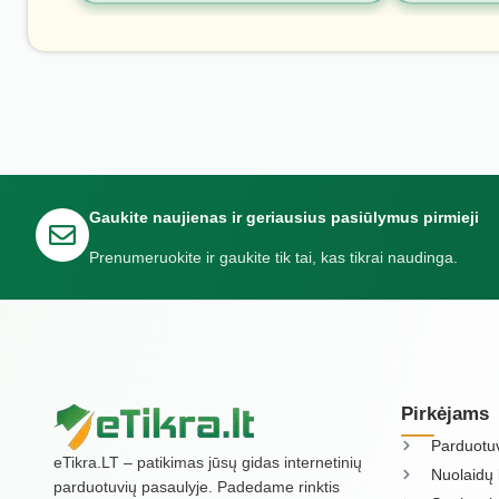
Gaukite naujienas ir geriausius pasiūlymus pirmieji
Prenumeruokite ir gaukite tik tai, kas tikrai naudinga.
Pirkėjams
Parduotu
eTikra.LT – patikimas jūsų gidas internetinių
Nuolaidų 
parduotuvių pasaulyje. Padedame rinktis