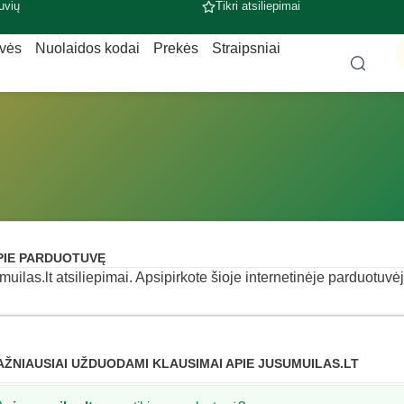
uvių
Tikri atsiliepimai
uvės
Nuolaidos kodai
Prekės
Straipsniai
PIE PARDUOTUVĘ
muilas.lt atsiliepimai. Apsipirkote šioje internetinėje parduotuvėj
AŽNIAUSIAI UŽDUODAMI KLAUSIMAI APIE JUSUMUILAS.LT