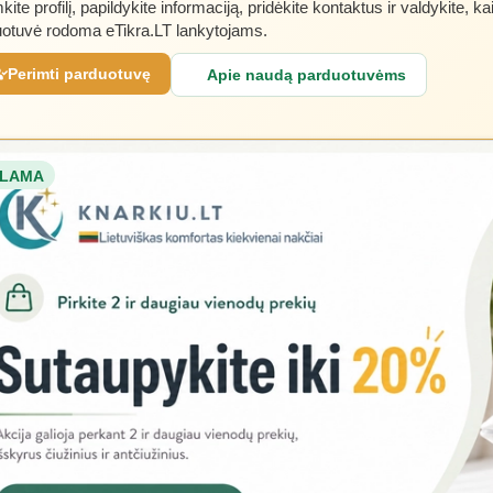
kite profilį, papildykite informaciją, pridėkite kontaktus ir valdykite, ka
otuvė rodoma eTikra.LT lankytojams.
Perimti parduotuvę
Apie naudą parduotuvėms
LAMA