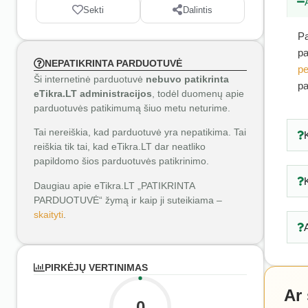
Sekti
Dalintis
Pa
pa
NEPATIKRINTA PARDUOTUVĖ
pe
Ši internetinė parduotuvė
nebuvo patikrinta
pa
eTikra.LT administracijos
, todėl duomenų apie
parduotuvės patikimumą šiuo metu neturime.
Tai nereiškia, kad parduotuvė yra nepatikima. Tai
reiškia tik tai, kad eTikra.LT dar neatliko
papildomo šios parduotuvės patikrinimo.
Daugiau apie eTikra.LT „PATIKRINTA
PARDUOTUVĖ“ žymą ir kaip ji suteikiama –
skaityti
.
PIRKĖJŲ VERTINIMAS
Ar
0