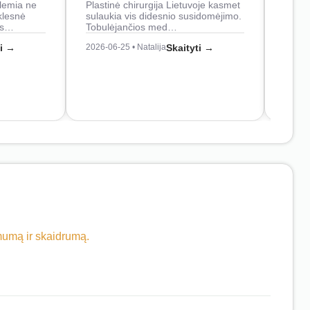
lemia ne
Plastinė chirurgija Lietuvoje kasmet
naudo
klesnė
sulaukia vis didesnio susidomėjimo.
Juos
os…
Tobulėjančios med…
2026-0
ti →
2026-06-25 • Natalija
Skaityti →
imumą ir skaidrumą.