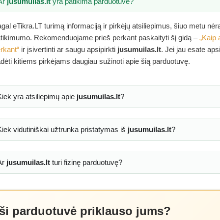
Ar
jusumuilas.lt
yra patikima parduotuvė?
gal eTikra.LT turimą informaciją ir pirkėjų atsiliepimus, šiuo metu nė
tikimumo. Rekomenduojame prieš perkant paskaityti šį gidą –
„Kaip 
rkant“
ir įsivertinti ar saugu apsipirkti
jusumuilas.lt
. Jei jau esate aps
dėti kitiems pirkėjams daugiau sužinoti apie šią parduotuvę.
Kiek yra atsiliepimų apie
jusumuilas.lt
?
Kiek vidutiniškai užtrunka pristatymas iš
jusumuilas.lt
?
Ar
jusumuilas.lt
turi fizinę parduotuvę?
 ši parduotuvė priklauso jums?