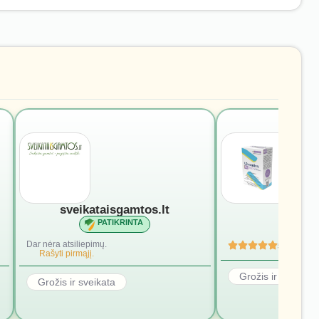
sveikataisgamtos.lt
vivomi
PATIKRINTA
PATI
Dar nėra atsiliepimų.
5
(4)
Rašyti pirmąjį.
Grožis ir sveikata
Grožis ir sveikata