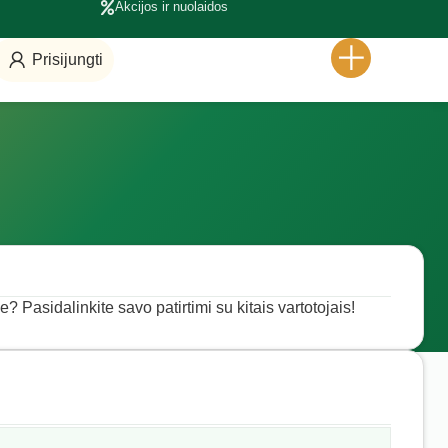
Akcijos ir nuolaidos
Prisijungti
e? Pasidalinkite savo patirtimi su kitais vartotojais!