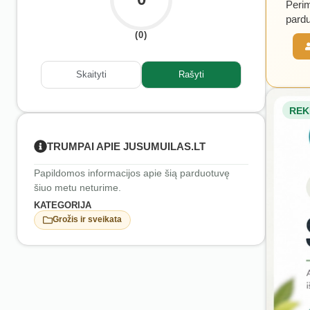
Perim
pardu
(0)
Skaityti
Rašyti
REK
TRUMPAI APIE JUSUMUILAS.LT
Papildomos informacijos apie šią parduotuvę
šiuo metu neturime.
KATEGORIJA
Grožis ir sveikata