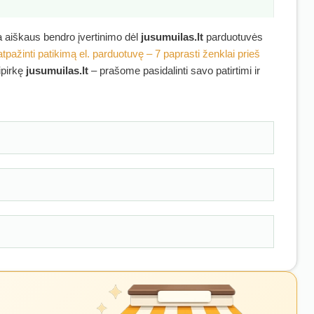
ra aiškaus bendro įvertinimo dėl
jusumuilas.lt
parduotuvės
atpažinti patikimą el. parduotuvę – 7 paprasti ženklai prieš
ipirkę
jusumuilas.lt
– prašome pasidalinti savo patirtimi ir