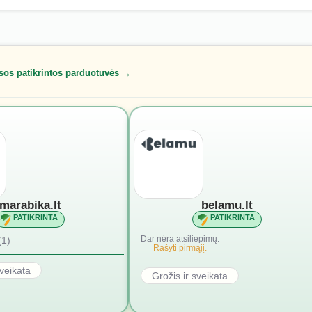
sos patikrintos parduotuvės →
marabika.lt
belamu.lt
PATIKRINTA
PATIKRINTA
Dar nėra atsiliepimų.
(1)
Rašyti pirmąjį.
sveikata
Grožis ir sveikata