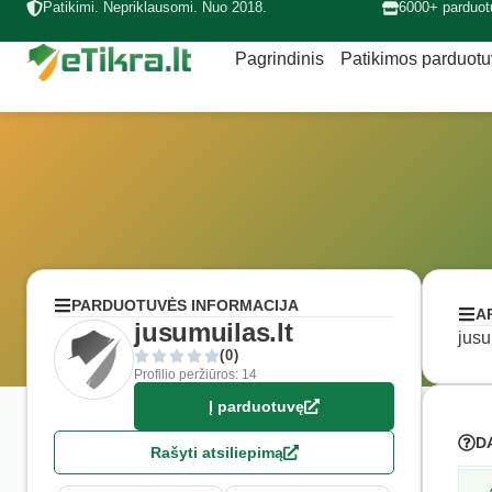
Patikimi. Nepriklausomi. Nuo 2018.
6000+ parduot
Pagrindinis
Patikimos parduot
PARDUOTUVĖS INFORMACIJA
A
jusumuilas.lt
jusu
(0)
Profilio peržiūros: 14
Į parduotuvę
D
Rašyti atsiliepimą