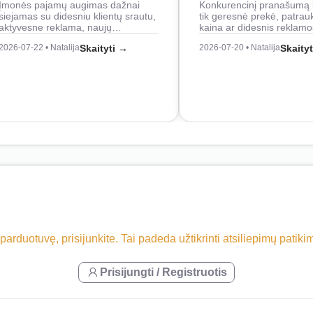
Įmonės pajamų augimas dažnai
Konkurencinį pranašumą 
siejamas su didesniu klientų srautu,
tik geresnė prekė, patrau
aktyvesne reklama, naujų…
kaina ar didesnis reklam
2026-07-22 • Natalija
Skaityti →
2026-07-20 • Natalija
Skaity
 parduotuvę, prisijunkite. Tai padeda užtikrinti atsiliepimų patik
Prisijungti / Registruotis