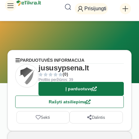
Prisijungti
PARDUOTUVĖS INFORMACIJA
jususypsena.lt
(0)
Profilio peržiūros: 39
Į parduotuvę
Rašyti atsiliepimą
Sekti
Dalintis