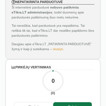
NEPATIKRINTA PARDUOTUVĖ
Ši internetinė parduotuvė
nebuvo patikrinta
eTikra.LT administracijos
, todėl duomenų apie
parduotuvės patikimumą šiuo metu neturime.
Tai nereiškia, kad parduotuvė yra nepatikima. Tai
reiškia tik tai, kad eTikra.LT dar neatliko papildomo šios
parduotuvės patikrinimo.
Daugiau apie eTikra.LT „PATIKRINTA PARDUOTUVĖ“
žymą ir kaip ji suteikiama –
skaityti
.
PIRKĖJŲ VERTINIMAS
0
(0)