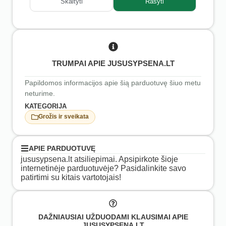
Skaityti
Rašyti
TRUMPAI APIE JUSUSYPSENA.LT
Papildomos informacijos apie šią parduotuvę šiuo metu
neturime.
KATEGORIJA
Grožis ir sveikata
APIE PARDUOTUVĘ
jususypsena.lt atsiliepimai. Apsipirkote šioje
internetinėje parduotuvėje? Pasidalinkite savo
patirtimi su kitais vartotojais!
DAŽNIAUSIAI UŽDUODAMI KLAUSIMAI APIE
JUSUSYPSENA.LT