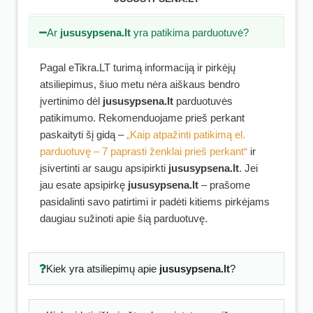
Ar
jususypsena.lt
yra patikima parduotuvė?
Pagal eTikra.LT turimą informaciją ir pirkėjų
atsiliepimus, šiuo metu nėra aiškaus bendro
įvertinimo dėl
jususypsena.lt
parduotuvės
patikimumo. Rekomenduojame prieš perkant
paskaityti šį gidą –
„Kaip atpažinti patikimą el.
parduotuvę – 7 paprasti ženklai prieš perkant“
ir
įsivertinti ar saugu apsipirkti
jususypsena.lt
. Jei
jau esate apsipirkę
jususypsena.lt
– prašome
pasidalinti savo patirtimi ir padėti kitiems pirkėjams
daugiau sužinoti apie šią parduotuvę.
Kiek yra atsiliepimų apie
jususypsena.lt
?