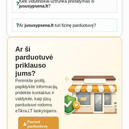
Kiek vidutiniškai užtrunka pristatymas iš
jususypsena.lt
?
Ar
jususypsena.lt
turi fizinę parduotuvę?
Ar ši
parduotuvė
priklauso
jums?
Perimkite profilį,
papildykite informaciją,
pridėkite kontaktus ir
valdykite, kaip jūsų
parduotuvė rodoma
eTikra.LT lankytojams.
Perimti
parduotuvę