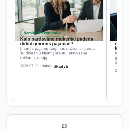
Verslas ir ekonomika
Skait
Kaip pardavimo mokymai padeda
Kaip 
didinti įmonės pajamas?
siste
konkur
Įmonės pajamų augimas dažnai siejamas
su didesniu klientų srautu, aktyvesne
Konkure
reklama, naujų…
geresnė
didesn
2026-07-22 • Natalija
Skaityti →
2026-07-