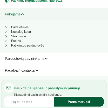
Patikimi. Nepriklausomi. Nuo 2018.
Pirkėjams
Parduotuvės
Nuolaidų kodai
Straipsniai
Prekės
Patikrintos parduotuvės
Parduotuvių savininkams
Pagalba / Kontaktai
Gaukite naujienas ir pasiūlymus pirmieji
Tik naudingi pasiūlymai ir naujienos.
Prenumeruoti