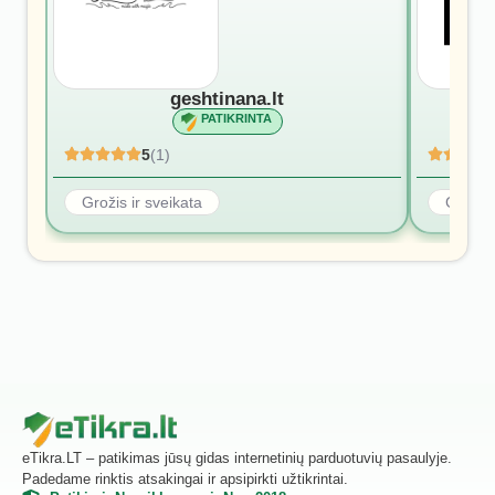
geshtinana.lt
PATIKRINTA
5
(1)
Grožis ir sveikata
Grožis 
eTikra.LT – patikimas jūsų gidas internetinių parduotuvių pasaulyje.
Padedame rinktis atsakingai ir apsipirkti užtikrintai.