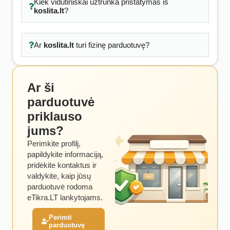
Kiek vidutiniškai užtrunka pristatymas iš
koslita.lt
?
Ar
koslita.lt
turi fizinę parduotuvę?
Ar ši
parduotuvė
priklauso
jums?
Perimkite profilį,
papildykite informaciją,
pridėkite kontaktus ir
valdykite, kaip jūsų
parduotuvė rodoma
eTikra.LT lankytojams.
Perimti
parduotuvę