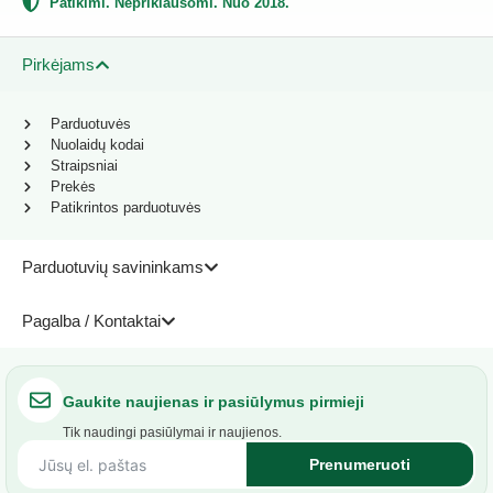
Patikimi. Nepriklausomi. Nuo 2018.
Pirkėjams
Parduotuvės
Nuolaidų kodai
Straipsniai
Prekės
Patikrintos parduotuvės
Parduotuvių savininkams
Pagalba / Kontaktai
Gaukite naujienas ir pasiūlymus pirmieji
Tik naudingi pasiūlymai ir naujienos.
Prenumeruoti