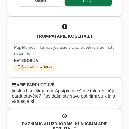
Skaityti
Rašyti
TRUMPAI APIE KOSLITA.LT
Papildomos informacijos apie šią parduotuvę šiuo metu
neturime.
KATEGORIJA
Namai ir interjeras
APIE PARDUOTUVĘ
koslita.lt atsiliepimai. Apsipirkote šioje internetinėje
parduotuvėje? Pasidalinkite savo patirtimi su kitais
vartotojais!
DAŽNIAUSIAI UŽDUODAMI KLAUSIMAI APIE
KOSLITA.LT