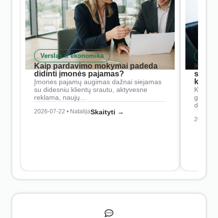
Verslas ir ekonomika
Skait
Kaip pardavimo mokymai padeda
Kaip 
didinti įmonės pajamas?
siste
konkur
Įmonės pajamų augimas dažnai siejamas
su didesniu klientų srautu, aktyvesne
Konkure
reklama, naujų…
geresnė
didesn
2026-07-22 • Natalija
Skaityti →
2026-07-