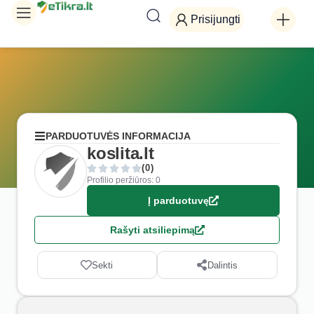
Prisijungti
PARDUOTUVĖS INFORMACIJA
koslita.lt
(0)
Profilio peržiūros: 0
Į parduotuvę
Rašyti atsiliepimą
Sekti
Dalintis