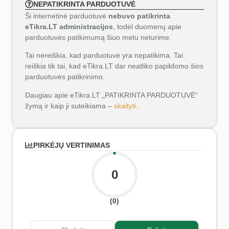
NEPATIKRINTA PARDUOTUVĖ
Ši internetinė parduotuvė
nebuvo patikrinta
eTikra.LT administracijos
, todėl duomenų apie
parduotuvės patikimumą šiuo metu neturime.
Tai nereiškia, kad parduotuvė yra nepatikima. Tai
reiškia tik tai, kad eTikra.LT dar neatliko papildomo šios
parduotuvės patikrinimo.
Daugiau apie eTikra.LT „PATIKRINTA PARDUOTUVĖ“
žymą ir kaip ji suteikiama –
skaityti
.
PIRKĖJŲ VERTINIMAS
0
(0)