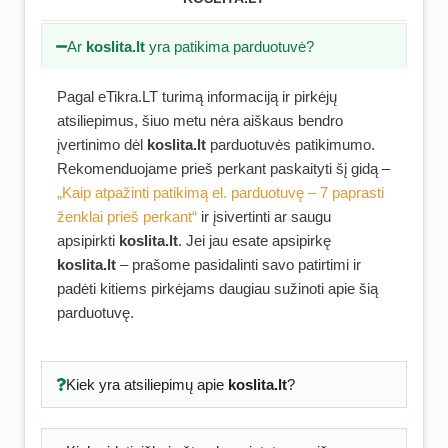
Ar
koslita.lt
yra patikima parduotuvė?
Pagal eTikra.LT turimą informaciją ir pirkėjų
atsiliepimus, šiuo metu nėra aiškaus bendro
įvertinimo dėl
koslita.lt
parduotuvės patikimumo.
Rekomenduojame prieš perkant paskaityti šį gidą –
„Kaip atpažinti patikimą el. parduotuvę – 7 paprasti
ženklai prieš perkant“
ir įsivertinti ar saugu
apsipirkti
koslita.lt
. Jei jau esate apsipirkę
koslita.lt
– prašome pasidalinti savo patirtimi ir
padėti kitiems pirkėjams daugiau sužinoti apie šią
parduotuvę.
Kiek yra atsiliepimų apie
koslita.lt
?