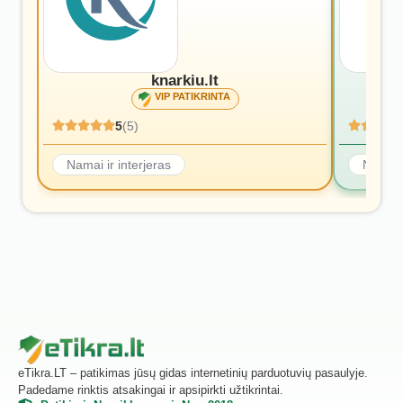
knarkiu.lt
VIP PATIKRINTA
5
(5)
Namai ir interjeras
Namai i
eTikra.LT – patikimas jūsų gidas internetinių parduotuvių pasaulyje.
Padedame rinktis atsakingai ir apsipirkti užtikrintai.