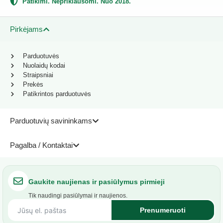
Patikimi. Nepriklausomi. Nuo 2018.
Pirkėjams
Parduotuvės
Nuolaidų kodai
Straipsniai
Prekės
Patikrintos parduotuvės
Parduotuvių savininkams
Pagalba / Kontaktai
Gaukite naujienas ir pasiūlymus pirmieji
Tik naudingi pasiūlymai ir naujienos.
Prenumeruoti