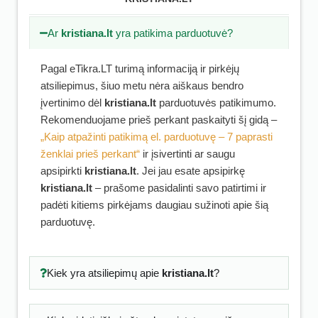
Ar
kristiana.lt
yra patikima parduotuvė?
Pagal eTikra.LT turimą informaciją ir pirkėjų
atsiliepimus, šiuo metu nėra aiškaus bendro
įvertinimo dėl
kristiana.lt
parduotuvės patikimumo.
Rekomenduojame prieš perkant paskaityti šį gidą –
„Kaip atpažinti patikimą el. parduotuvę – 7 paprasti
ženklai prieš perkant“
ir įsivertinti ar saugu
apsipirkti
kristiana.lt
. Jei jau esate apsipirkę
kristiana.lt
– prašome pasidalinti savo patirtimi ir
padėti kitiems pirkėjams daugiau sužinoti apie šią
parduotuvę.
Kiek yra atsiliepimų apie
kristiana.lt
?