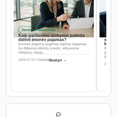
Verslas ir ekonomika
Skait
Kaip pardavimo mokymai padeda
Kaip 
didinti įmonės pajamas?
siste
konkur
Įmonės pajamų augimas dažnai siejamas
su didesniu klientų srautu, aktyvesne
Konkure
reklama, naujų…
geresnė
didesn
2026-07-22 • Natalija
Skaityti →
2026-07-