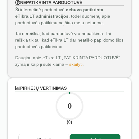
NEPATIKRINTA PARDUOTUVĖ
Ši internetinė parduotuvė
nebuvo patikrinta
eTikra.LT administracijos
, todėl duomenų apie
parduotuvės patikimumą šiuo metu neturime.
Tai nereiškia, kad parduotuvė yra nepatikima. Tai
reiškia tik tai, kad eTikra.LT dar neatliko papildomo šios
parduotuvės patikrinimo.
Daugiau apie eTikra.LT „PATIKRINTA PARDUOTUVĖ“
žymą ir kaip ji suteikiama –
skaityti
.
PIRKĖJŲ VERTINIMAS
0
(0)