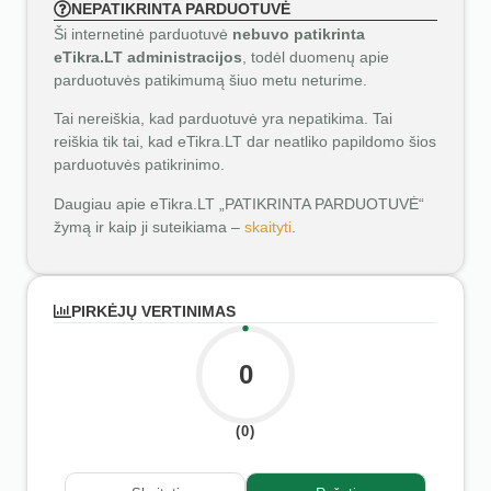
NEPATIKRINTA PARDUOTUVĖ
Ši internetinė parduotuvė
nebuvo patikrinta
eTikra.LT administracijos
, todėl duomenų apie
parduotuvės patikimumą šiuo metu neturime.
Tai nereiškia, kad parduotuvė yra nepatikima. Tai
reiškia tik tai, kad eTikra.LT dar neatliko papildomo šios
parduotuvės patikrinimo.
Daugiau apie eTikra.LT „PATIKRINTA PARDUOTUVĖ“
žymą ir kaip ji suteikiama –
skaityti
.
PIRKĖJŲ VERTINIMAS
0
(0)