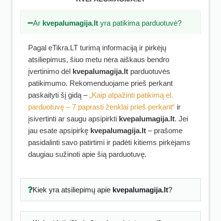
Ar
kvepalumagija.lt
yra patikima parduotuvė?
Pagal eTikra.LT turimą informaciją ir pirkėjų
atsiliepimus, šiuo metu nėra aiškaus bendro
įvertinimo dėl
kvepalumagija.lt
parduotuvės
patikimumo. Rekomenduojame prieš perkant
paskaityti šį gidą –
„Kaip atpažinti patikimą el.
parduotuvę – 7 paprasti ženklai prieš perkant“
ir
įsivertinti ar saugu apsipirkti
kvepalumagija.lt
. Jei
jau esate apsipirkę
kvepalumagija.lt
– prašome
pasidalinti savo patirtimi ir padėti kitiems pirkėjams
daugiau sužinoti apie šią parduotuvę.
Kiek yra atsiliepimų apie
kvepalumagija.lt
?