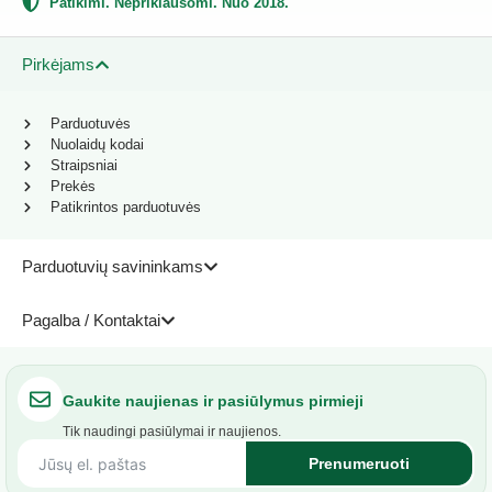
Patikimi. Nepriklausomi. Nuo 2018.
Pirkėjams
Parduotuvės
Nuolaidų kodai
Straipsniai
Prekės
Patikrintos parduotuvės
Parduotuvių savininkams
Pagalba / Kontaktai
Gaukite naujienas ir pasiūlymus pirmieji
Tik naudingi pasiūlymai ir naujienos.
Prenumeruoti