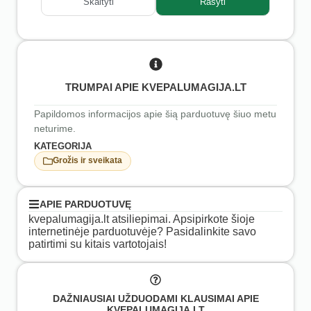
Skaityti
Rašyti
TRUMPAI APIE KVEPALUMAGIJA.LT
Papildomos informacijos apie šią parduotuvę šiuo metu
neturime.
KATEGORIJA
Grožis ir sveikata
APIE PARDUOTUVĘ
kvepalumagija.lt atsiliepimai. Apsipirkote šioje
internetinėje parduotuvėje? Pasidalinkite savo
patirtimi su kitais vartotojais!
DAŽNIAUSIAI UŽDUODAMI KLAUSIMAI APIE
KVEPALUMAGIJA.LT