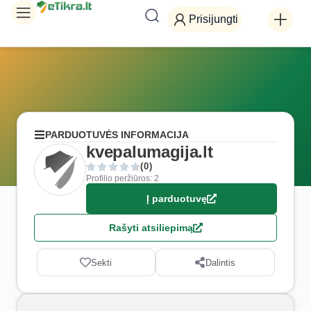
Prisijungti
PARDUOTUVĖS INFORMACIJA
kvepalumagija.lt
(0)
Profilio peržiūros: 2
Į parduotuvę
Rašyti atsiliepimą
Sekti
Dalintis