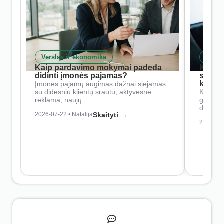
Verslas ir ekonomika
Skait
Kaip pardavimo mokymai padeda
Kaip 
didinti įmonės pajamas?
siste
konkur
Įmonės pajamų augimas dažnai siejamas
su didesniu klientų srautu, aktyvesne
Konkure
reklama, naujų…
geresnė
didesn
2026-07-22 • Natalija
Skaityti →
2026-07-