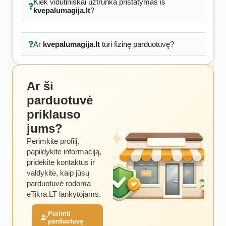
Kiek vidutiniškai užtrunka pristatymas iš
kvepalumagija.lt
?
Ar
kvepalumagija.lt
turi fizinę parduotuvę?
Ar ši
parduotuvė
priklauso
jums?
Perimkite profilį,
papildykite informaciją,
pridėkite kontaktus ir
valdykite, kaip jūsų
parduotuvė rodoma
eTikra.LT lankytojams.
Perimti
parduotuvę