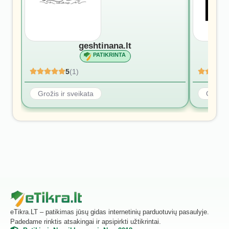
geshtinana.lt
PATIKRINTA
5
(1)
Grožis ir sveikata
Grožis 
eTikra.LT – patikimas jūsų gidas internetinių parduotuvių pasaulyje.
Padedame rinktis atsakingai ir apsipirkti užtikrintai.