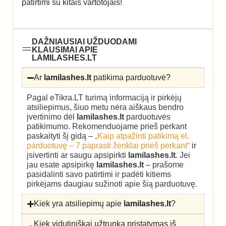
patirtimi su kitais vartotojais!
DAŽNIAUSIAI UŽDUODAMI
KLAUSIMAI APIE
LAMILASHES.LT
Ar
lamilashes.lt
patikima parduotuvė?
Pagal eTikra.LT turimą informaciją ir pirkėjų
atsiliepimus, šiuo metu nėra aiškaus bendro
įvertinimo dėl
lamilashes.lt
parduotuvės
patikimumo. Rekomenduojame prieš perkant
paskaityti šį gidą –
„Kaip atpažinti patikimą el.
parduotuvę – 7 paprasti ženklai prieš perkant“
ir
įsivertinti ar saugu apsipirkti
lamilashes.lt
. Jei
jau esate apsipirkę
lamilashes.lt
– prašome
pasidalinti savo patirtimi ir padėti kitiems
pirkėjams daugiau sužinoti apie šią parduotuvę.
Kiek yra atsiliepimų apie
lamilashes.lt
?
Kiek vidutiniškai užtrunka pristatymas iš