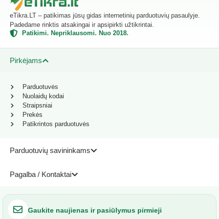
eTikra.LT – patikimas jūsų gidas internetinių parduotuvių pasaulyje.
Padedame rinktis atsakingai ir apsipirkti užtikrintai.
Patikimi. Nepriklausomi. Nuo 2018.
Pirkėjams
Parduotuvės
Nuolaidų kodai
Straipsniai
Prekės
Patikrintos parduotuvės
Parduotuvių savininkams
Pagalba / Kontaktai
Gaukite naujienas ir pasiūlymus pirmieji