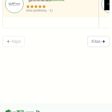
(viso įvertinimų – 1)
Grožis ir sveikata
Gro
Atgal
Kitas