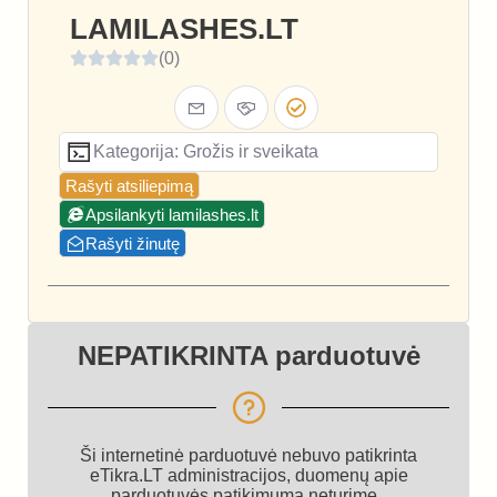
LAMILASHES.LT
(0)
Kategorija: Grožis ir sveikata
Rašyti atsiliepimą
Apsilankyti lamilashes.lt
Rašyti žinutę
NEPATIKRINTA parduotuvė
Ši internetinė parduotuvė nebuvo patikrinta
eTikra.LT administracijos, duomenų apie
parduotuvės patikimumą neturime.