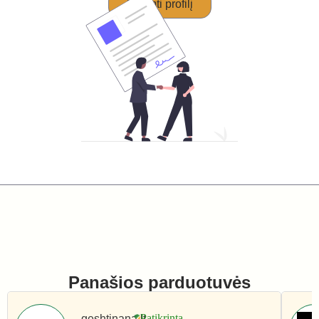
Perimti profilį
Panašios parduotuvės
geshtinana.lt