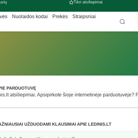
uvių
Tikri atsiliepimai
uvės
Nuolaidos kodai
Prekės
Straipsniai
PIE PARDUOTUVĘ
nis.lt atsiliepimai. Apsipirkote šioje internetinėje parduotuvėje? P
AŽNIAUSIAI UŽDUODAMI KLAUSIMAI APIE LEDINIS.LT