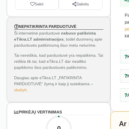
Sekti
Dalintis
Pa
pa
NEPATIKRINTA PARDUOTUVĖ
pe
Ši internetinė parduotuvė
nebuvo patikrinta
ki
eTikra.LT administracijos
, todėl duomenų apie
parduotuvės patikimumą šiuo metu neturime.
Tai nereiškia, kad parduotuvė yra nepatikima. Tai
reiškia tik tai, kad eTikra.LT dar neatliko
papildomo šios parduotuvės patikrinimo.
Daugiau apie eTikra.LT „PATIKRINTA
PARDUOTUVĖ“ žymą ir kaip ji suteikiama –
skaityti
.
PIRKĖJŲ VERTINIMAS
Ar
0