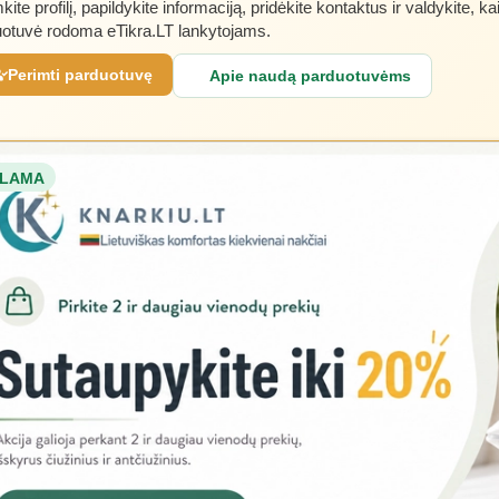
kite profilį, papildykite informaciją, pridėkite kontaktus ir valdykite, ka
otuvė rodoma eTikra.LT lankytojams.
Perimti parduotuvę
Apie naudą parduotuvėms
LAMA