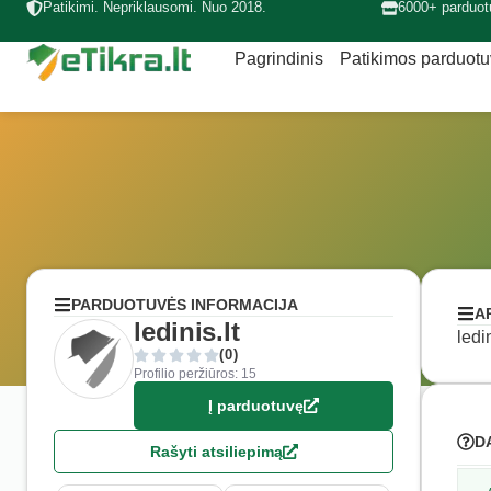
Patikimi. Nepriklausomi. Nuo 2018.
6000+ parduot
Pagrindinis
Patikimos parduot
PARDUOTUVĖS INFORMACIJA
A
ledinis.lt
ledi
(0)
Profilio peržiūros: 15
Į parduotuvę
D
Rašyti atsiliepimą