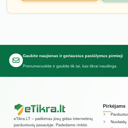
Gaukite naujienas ir geriausius pasiūlymus pirmieji
Prenumeruokite ir gaukite tik tai, kas tikrai naudinga.
Pirkėjams
Parduotu
eTikra.LT – patikimas jūsų gidas internetinių
Nuolaidų 
parduotuvių pasaulyje. Padedame rinktis