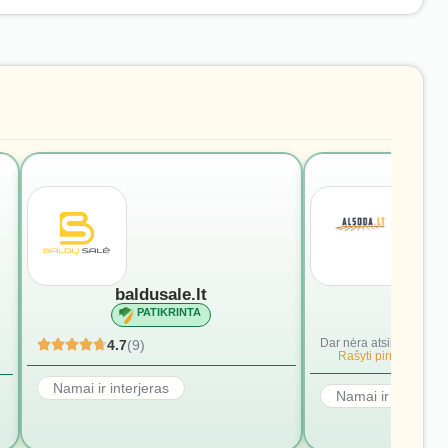
baldusale.lt
alsod
PATIKRINTA
PATI
Dar nėra atsiliepimų.
4.7
(9)
Rašyti pirmąjį.
Namai ir interjeras
Namai ir interjera