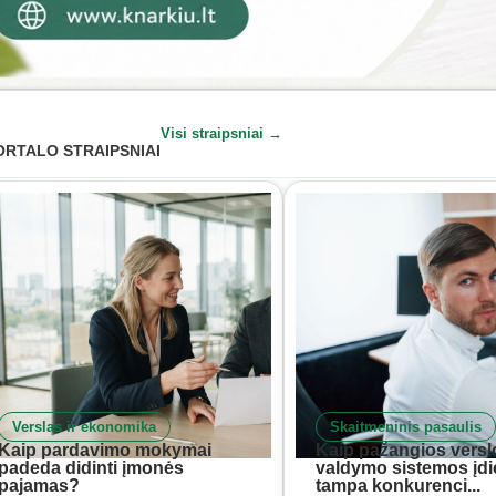
Visi straipsniai →
ORTALO STRAIPSNIAI
Verslas ir ekonomika
Skaitmeninis pasaulis
Kaip pardavimo mokymai
Kaip pažangios versl
padeda didinti įmonės
valdymo sistemos įd
pajamas?
tampa konkurenci...