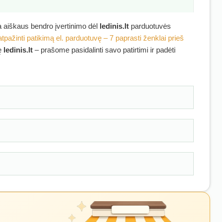
ra aiškaus bendro įvertinimo dėl
ledinis.lt
parduotuvės
atpažinti patikimą el. parduotuvę – 7 paprasti ženklai prieš
kę
ledinis.lt
– prašome pasidalinti savo patirtimi ir padėti