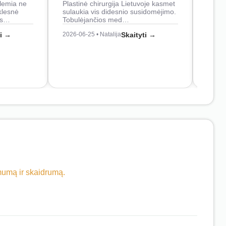
lemia ne
Plastinė chirurgija Lietuvoje kasmet
naudo
klesnė
sulaukia vis didesnio susidomėjimo.
Juos
os…
Tobulėjančios med…
2026-0
ti →
2026-06-25 • Natalija
Skaityti →
imumą ir skaidrumą.