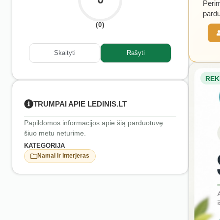
Perim
pardu
(0)
Skaityti
Rašyti
REK
TRUMPAI APIE LEDINIS.LT
Papildomos informacijos apie šią parduotuvę
šiuo metu neturime.
KATEGORIJA
Namai ir interjeras