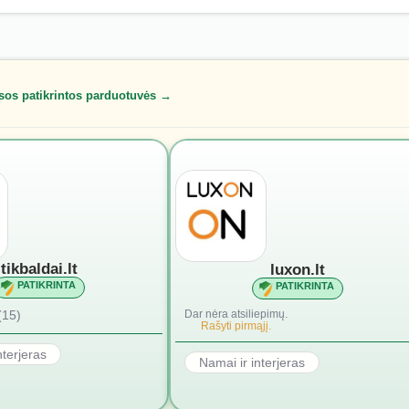
sos patikrintos parduotuvės →
tikbaldai.lt
luxon.lt
PATIKRINTA
PATIKRINTA
(15)
Dar nėra atsiliepimų.
Rašyti pirmąjį.
nterjeras
Namai ir interjeras