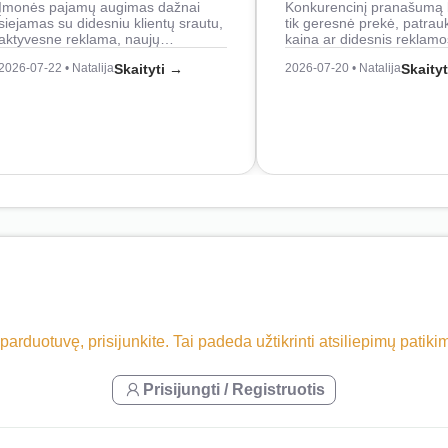
Įmonės pajamų augimas dažnai
Konkurencinį pranašumą 
siejamas su didesniu klientų srautu,
tik geresnė prekė, patrau
aktyvesne reklama, naujų…
kaina ar didesnis reklam
2026-07-22 • Natalija
Skaityti →
2026-07-20 • Natalija
Skaity
 parduotuvę, prisijunkite. Tai padeda užtikrinti atsiliepimų patik
Prisijungti / Registruotis