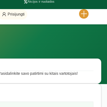
Akcijos ir nuolaidos
Prisijungti
asidalinkite savo patirtimi su kitais vartotojais!