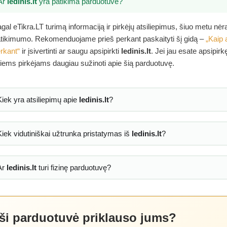
Ar
ledinis.lt
yra patikima parduotuvė?
gal eTikra.LT turimą informaciją ir pirkėjų atsiliepimus, šiuo metu nė
tikimumo. Rekomenduojame prieš perkant paskaityti šį gidą –
„Kaip 
rkant“
ir įsivertinti ar saugu apsipirkti
ledinis.lt
. Jei jau esate apsipir
tiems pirkėjams daugiau sužinoti apie šią parduotuvę.
Kiek yra atsiliepimų apie
ledinis.lt
?
Kiek vidutiniškai užtrunka pristatymas iš
ledinis.lt
?
Ar
ledinis.lt
turi fizinę parduotuvę?
 ši parduotuvė priklauso jums?