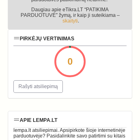
Daugiau apie eTikra.LT “PATIKIMA
PARDUOTUVĖ” žymą, ir kaip ji suteikiama –
skaityti
.
PIRKĖJŲ VERTINIMAS
0
Rašyti atsiliepimą
APIE LEMPA.LT
lempa.lt atsiliepimai. Apsipirkote šioje internetinėje
parduotuvėje? Pasidalinkite savo patirtimi su kitais