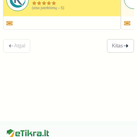
(viso įvertinimų – 5)
Namai ir interjeras
Atgal
Kitas