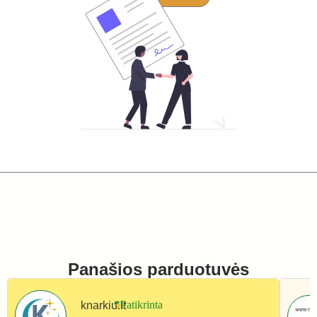
Panašios parduotuvės
knarkiu.lt