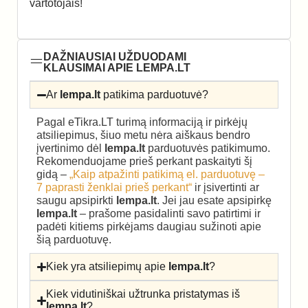
vartotojais!
DAŽNIAUSIAI UŽDUODAMI
KLAUSIMAI APIE LEMPA.LT
Ar
lempa.lt
patikima parduotuvė?
Pagal eTikra.LT turimą informaciją ir pirkėjų
atsiliepimus, šiuo metu nėra aiškaus bendro
įvertinimo dėl
lempa.lt
parduotuvės patikimumo.
Rekomenduojame prieš perkant paskaityti šį
gidą –
„Kaip atpažinti patikimą el. parduotuvę –
7 paprasti ženklai prieš perkant“
ir įsivertinti ar
saugu apsipirkti
lempa.lt
. Jei jau esate apsipirkę
lempa.lt
– prašome pasidalinti savo patirtimi ir
padėti kitiems pirkėjams daugiau sužinoti apie
šią parduotuvę.
Kiek yra atsiliepimų apie
lempa.lt
?
Kiek vidutiniškai užtrunka pristatymas iš
lempa.lt
?