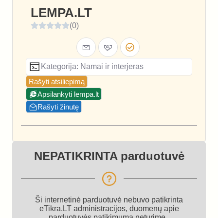
LEMPA.LT
(0)
Kategorija: Namai ir interjeras
Rašyti atsiliepimą
Apsilankyti lempa.lt
Rašyti žinutę
NEPATIKRINTA parduotuvė
Ši internetinė parduotuvė nebuvo patikrinta
eTikra.LT administracijos, duomenų apie
parduotuvės patikimumą neturime.