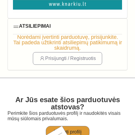
ATSILIEPIMAI
Norėdami įvertinti parduotuvę, prisijunkite.
Tai padeda užtikrinti atsiliepimų patikimumą ir
skaidrumą.
Prisijungti / Registruotis
Ar Jūs esate šios parduotuvės
atstovas?
Perimkite šios parduotuvės profilį ir naudokitės visais
mūsų siūlomais privalumais.
Perimti profilį