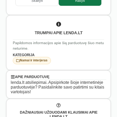
Skaityti
Rašyti
TRUMPAI APIE LENDA.LT
Papildomos informacijos apie šią parduotuvę šiuo metu
neturime.
KATEGORIJA
Namai ir interjeras
APIE PARDUOTUVĘ
lenda.lt atsiliepimai. Apsipirkote šioje internetinėje
parduotuvėje? Pasidalinkite savo patirtimi su kitais
vartotojais!
DAŽNIAUSIAI UŽDUODAMI KLAUSIMAI APIE
LENDA.LT