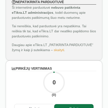
NEPATIKRINTA PARDUOTUVĖ
Ši internetinė parduotuvė
nebuvo patikrinta
eTikra.LT administracijos
, todėl duomenų apie
parduotuvės patikimumą šiuo metu neturime.
Tai nereiškia, kad parduotuvė yra nepatikima. Tai
reiškia tik tai, kad eTikra.LT dar neatliko papildomo šios
parduotuvės patikrinimo.
Daugiau apie eTikra.LT „PATIKRINTA PARDUOTUVĖ“
žymą ir kaip ji suteikiama –
skaityti
.
PIRKĖJŲ VERTINIMAS
0
(0)