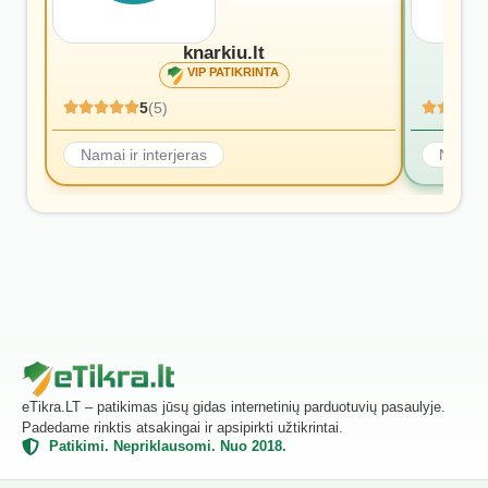
knarkiu.lt
VIP PATIKRINTA
5
(5)
Namai ir interjeras
Namai i
eTikra.LT – patikimas jūsų gidas internetinių parduotuvių pasaulyje.
Padedame rinktis atsakingai ir apsipirkti užtikrintai.
Patikimi. Nepriklausomi. Nuo 2018.