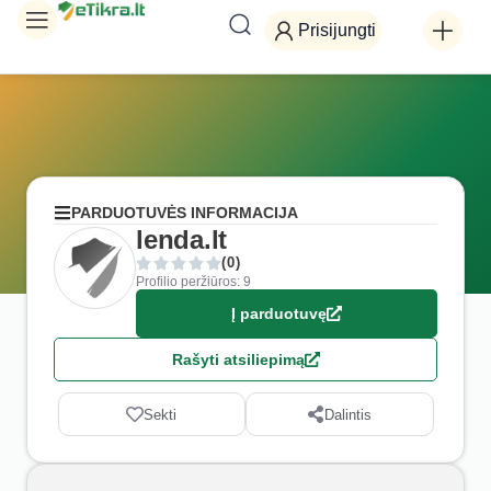
Prisijungti
PARDUOTUVĖS INFORMACIJA
lenda.lt
(0)
Profilio peržiūros: 9
Į parduotuvę
Rašyti atsiliepimą
Sekti
Dalintis