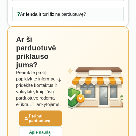
Ar
lenda.lt
turi fizinę parduotuvę?
Ar ši
parduotuvė
priklauso
jums?
Perimkite profilį,
papildykite informaciją,
pridėkite kontaktus ir
valdykite, kaip jūsų
parduotuvė rodoma
eTikra.LT lankytojams.
Perimti
parduotuvę
Apie naudą