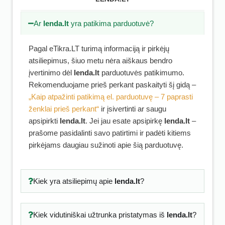
Ar
lenda.lt
yra patikima parduotuvė?
Pagal eTikra.LT turimą informaciją ir pirkėjų
atsiliepimus, šiuo metu nėra aiškaus bendro
įvertinimo dėl
lenda.lt
parduotuvės patikimumo.
Rekomenduojame prieš perkant paskaityti šį gidą –
„Kaip atpažinti patikimą el. parduotuvę – 7 paprasti
ženklai prieš perkant“
ir įsivertinti ar saugu
apsipirkti
lenda.lt
. Jei jau esate apsipirkę
lenda.lt
–
prašome pasidalinti savo patirtimi ir padėti kitiems
pirkėjams daugiau sužinoti apie šią parduotuvę.
Kiek yra atsiliepimų apie
lenda.lt
?
Kiek vidutiniškai užtrunka pristatymas iš
lenda.lt
?