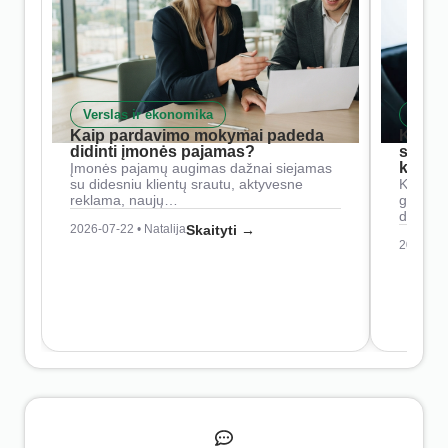
Verslas ir ekonomika
Skait
Kaip pardavimo mokymai padeda
Kaip 
didinti įmonės pajamas?
siste
konkur
Įmonės pajamų augimas dažnai siejamas
su didesniu klientų srautu, aktyvesne
Konkure
reklama, naujų…
geresnė
didesn
2026-07-22 • Natalija
Skaityti →
2026-07-