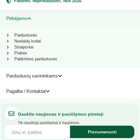
Patikimi. Nepriklausomi. Nuo 2018.
Pirkėjams
Parduotuvės
Nuolaidų kodai
Straipsniai
Prekės
Patikrintos parduotuvės
Parduotuvių savininkams
Pagalba / Kontaktai
Gaukite naujienas ir pasiūlymus pirmieji
Tik naudingi pasiūlymai ir naujienos.
Prenumeruoti