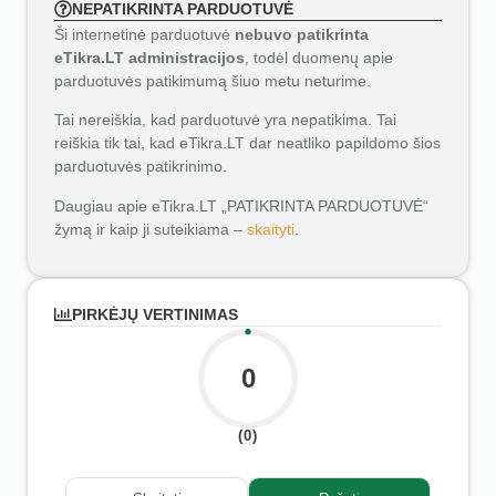
NEPATIKRINTA PARDUOTUVĖ
Ši internetinė parduotuvė
nebuvo patikrinta
eTikra.LT administracijos
, todėl duomenų apie
parduotuvės patikimumą šiuo metu neturime.
Tai nereiškia, kad parduotuvė yra nepatikima. Tai
reiškia tik tai, kad eTikra.LT dar neatliko papildomo šios
parduotuvės patikrinimo.
Daugiau apie eTikra.LT „PATIKRINTA PARDUOTUVĖ“
žymą ir kaip ji suteikiama –
skaityti
.
PIRKĖJŲ VERTINIMAS
0
(0)