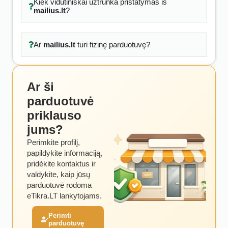
Kiek vidutiniškai užtrunka pristatymas iš
mailius.lt
?
Ar
mailius.lt
turi fizinę parduotuvę?
Ar ši
parduotuvė
priklauso
jums?
Perimkite profilį,
papildykite informaciją,
pridėkite kontaktus ir
valdykite, kaip jūsų
parduotuvė rodoma
eTikra.LT lankytojams.
Perimti
parduotuvę