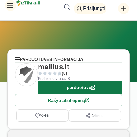
Prisijungti
PARDUOTUVĖS INFORMACIJA
mailius.lt
(0)
Profilio peržiūros: 8
Į parduotuvę
Rašyti atsiliepimą
Sekti
Dalintis