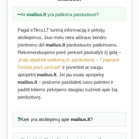
Ar
mailius.lt
yra patikima parduotuvė?
Pagal eTikra.LT turimą informaciją ir pirkėjų
atsiliepimus, šiuo metu nėra aiškaus bendro
įvertinimo dėl
mailius.lt
parduotuvės patikimumo.
Rekomenduojame prieš perkant paskaityti šį gidą –
„Kaip atpažinti patikimą el. parduotuvę – 7 paprasti
ženklai prieš perkant“
ir įsivertinti ar saugu
apsipirkti
mailius.lt
. Jei jau esate apsipirkę
mailius.lt
– prašome pasidalinti savo patirtimi ir
padėti kitiems pirkėjams daugiau sužinoti apie šią
parduotuvę.
Kiek yra atsiliepimų apie
mailius.lt
?