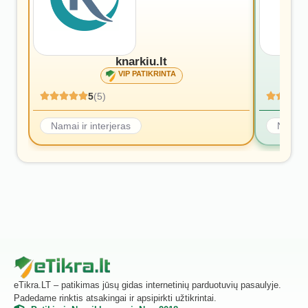
knarkiu.lt
VIP PATIKRINTA
5
(5)
Namai ir interjeras
Namai i
eTikra.LT – patikimas jūsų gidas internetinių parduotuvių pasaulyje.
Padedame rinktis atsakingai ir apsipirkti užtikrintai.