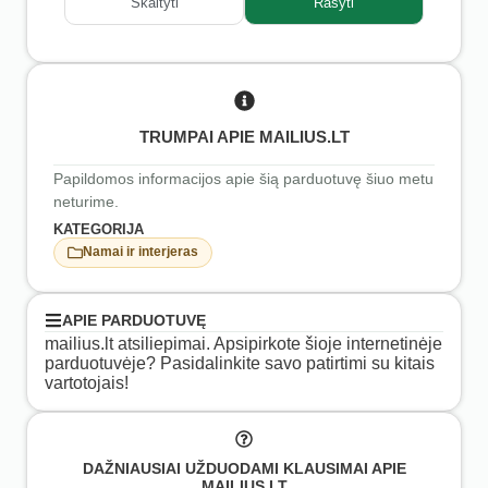
Skaityti
Rašyti
TRUMPAI APIE MAILIUS.LT
Papildomos informacijos apie šią parduotuvę šiuo metu
neturime.
KATEGORIJA
Namai ir interjeras
APIE PARDUOTUVĘ
mailius.lt atsiliepimai. Apsipirkote šioje internetinėje
parduotuvėje? Pasidalinkite savo patirtimi su kitais
vartotojais!
DAŽNIAUSIAI UŽDUODAMI KLAUSIMAI APIE
MAILIUS.LT