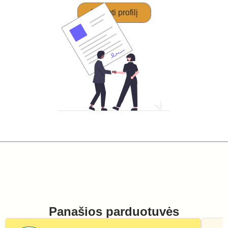
Perimti profilį
Panašios parduotuvės