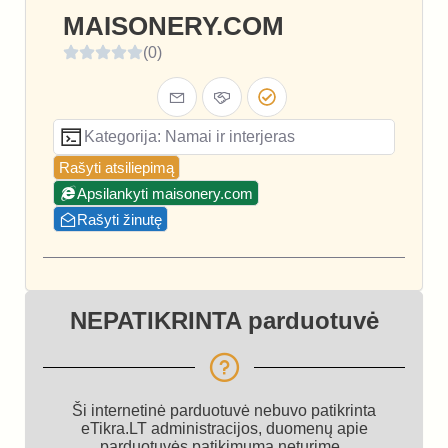
MAISONERY.COM
(0)
Kategorija: Namai ir interjeras
Rašyti atsiliepimą
Apsilankyti maisonery.com
Rašyti žinutę
NEPATIKRINTA parduotuvė
Ši internetinė parduotuvė nebuvo patikrinta
eTikra.LT administracijos, duomenų apie
parduotuvės patikimumą neturime.