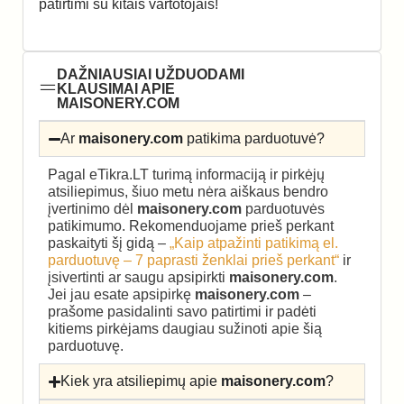
patirtimi su kitais vartotojais!
DAŽNIAUSIAI UŽDUODAMI
KLAUSIMAI APIE
MAISONERY.COM
Ar
maisonery.com
patikima parduotuvė?
Pagal eTikra.LT turimą informaciją ir pirkėjų
atsiliepimus, šiuo metu nėra aiškaus bendro
įvertinimo dėl
maisonery.com
parduotuvės
patikimumo. Rekomenduojame prieš perkant
paskaityti šį gidą –
„Kaip atpažinti patikimą el.
parduotuvę – 7 paprasti ženklai prieš perkant“
ir
įsivertinti ar saugu apsipirkti
maisonery.com
.
Jei jau esate apsipirkę
maisonery.com
–
prašome pasidalinti savo patirtimi ir padėti
kitiems pirkėjams daugiau sužinoti apie šią
parduotuvę.
Kiek yra atsiliepimų apie
maisonery.com
?