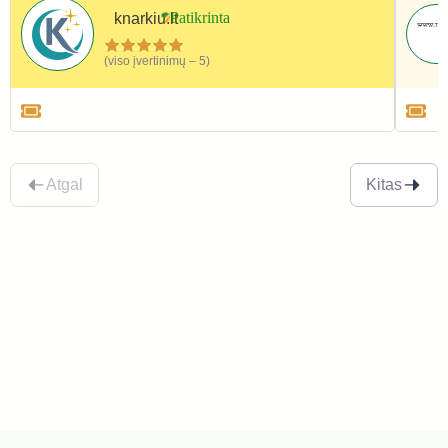
knarkiu.lt
(viso įvertinimų – 5)
Namai ir interjeras
Atgal
Kitas