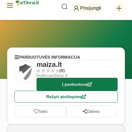
Prisijungti
PARDUOTUVĖS INFORMACIJA
maiza.lt
(0)
Profilio peržiūros: 8
Į parduotuvę
Rašyti atsiliepimą
Sekti
Dalintis