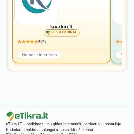
knarkiu.lt
VIP PATIKRINTA
5
(5)
Namai ir interjeras
Namai i
eTikra.LT – patikimas jūsų gidas internetinių parduotuvių pasaulyje.
Padedame rinktis atsakingai ir apsipirkti užtikrintai.