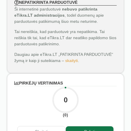
NEPATIKRINTA PARDUOTUVĖ
Ši internetinė parduotuvė
nebuvo patikrinta
eTikra.LT administracijos
, todėl duomenų apie
parduotuvės patikimumą šiuo metu neturime.
Tai nereiškia, kad parduotuvė yra nepatikima. Tai
reiškia tik tai, kad eTikra.LT dar neatliko papildomo šios
parduotuvės patikrinimo.
Daugiau apie eTikra.LT „PATIKRINTA PARDUOTUVĖ“
žymą ir kaip ji suteikiama –
skaityti
.
PIRKĖJŲ VERTINIMAS
0
(0)