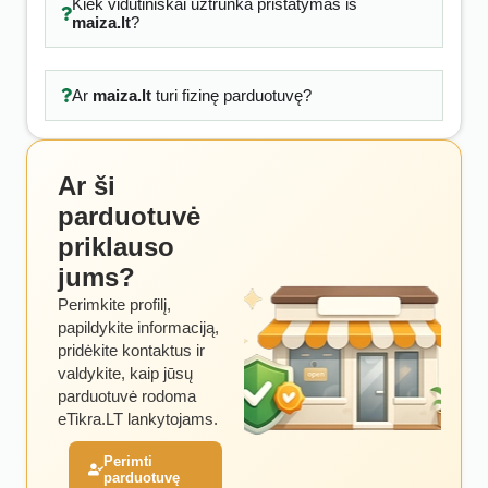
Kiek vidutiniškai užtrunka pristatymas iš
maiza.lt
?
Ar
maiza.lt
turi fizinę parduotuvę?
Ar ši
parduotuvė
priklauso
jums?
Perimkite profilį,
papildykite informaciją,
pridėkite kontaktus ir
valdykite, kaip jūsų
parduotuvė rodoma
eTikra.LT lankytojams.
Perimti
parduotuvę