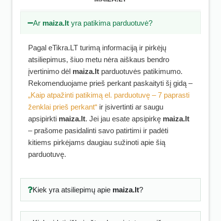
Ar
maiza.lt
yra patikima parduotuvė?
Pagal eTikra.LT turimą informaciją ir pirkėjų
atsiliepimus, šiuo metu nėra aiškaus bendro
įvertinimo dėl
maiza.lt
parduotuvės patikimumo.
Rekomenduojame prieš perkant paskaityti šį gidą –
„Kaip atpažinti patikimą el. parduotuvę – 7 paprasti
ženklai prieš perkant“
ir įsivertinti ar saugu
apsipirkti
maiza.lt
. Jei jau esate apsipirkę
maiza.lt
– prašome pasidalinti savo patirtimi ir padėti
kitiems pirkėjams daugiau sužinoti apie šią
parduotuvę.
Kiek yra atsiliepimų apie
maiza.lt
?