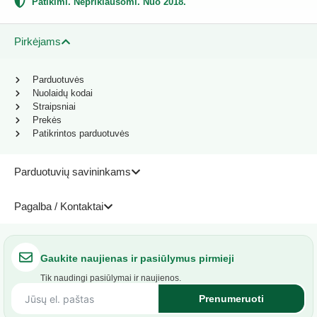
Patikimi. Nepriklausomi. Nuo 2018.
Pirkėjams
Parduotuvės
Nuolaidų kodai
Straipsniai
Prekės
Patikrintos parduotuvės
Parduotuvių savininkams
Pagalba / Kontaktai
Gaukite naujienas ir pasiūlymus pirmieji
Tik naudingi pasiūlymai ir naujienos.
Prenumeruoti