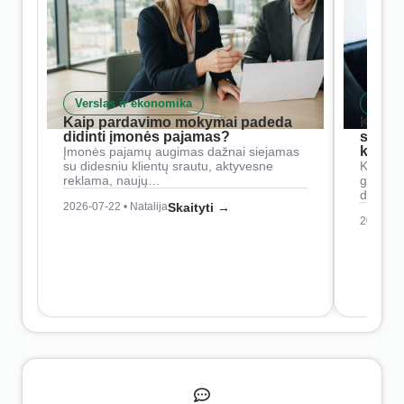
Verslas ir ekonomika
Skait
Kaip pardavimo mokymai padeda
Kaip 
didinti įmonės pajamas?
siste
konkur
Įmonės pajamų augimas dažnai siejamas
su didesniu klientų srautu, aktyvesne
Konkure
reklama, naujų…
geresnė
didesn
2026-07-22 • Natalija
Skaityti →
2026-07-