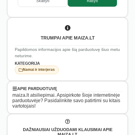
Skaityti
Rašyti
TRUMPAI APIE MAIZA.LT
Papildomos informacijos apie šią parduotuvę šiuo metu
neturime.
KATEGORIJA
Namai ir interjeras
APIE PARDUOTUVĘ
maiza.lt atsiliepimai. Apsipirkote šioje internetinėje
parduotuvėje? Pasidalinkite savo patirtimi su kitais
vartotojais!
DAŽNIAUSIAI UŽDUODAMI KLAUSIMAI APIE
MAIZA.LT