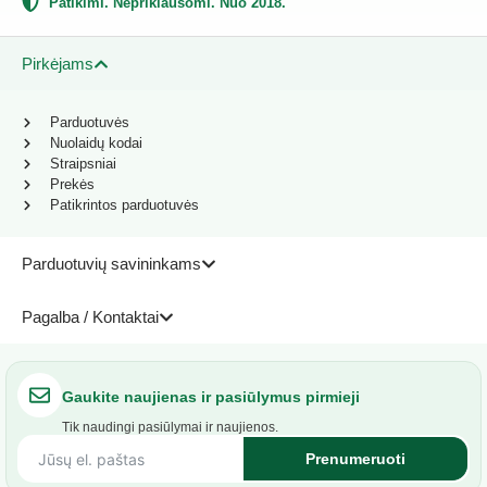
Patikimi. Nepriklausomi. Nuo 2018.
Pirkėjams
Parduotuvės
Nuolaidų kodai
Straipsniai
Prekės
Patikrintos parduotuvės
Parduotuvių savininkams
Pagalba / Kontaktai
Gaukite naujienas ir pasiūlymus pirmieji
Tik naudingi pasiūlymai ir naujienos.
Prenumeruoti