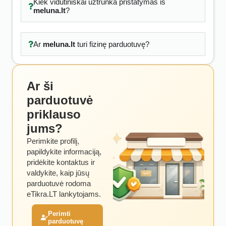
Kiek vidutiniškai užtrunka pristatymas iš
meluna.lt
?
Ar
meluna.lt
turi fizinę parduotuvę?
Ar ši
parduotuvė
priklauso
jums?
Perimkite profilį,
papildykite informaciją,
pridėkite kontaktus ir
valdykite, kaip jūsų
parduotuvė rodoma
eTikra.LT lankytojams.
Perimti
parduotuvę