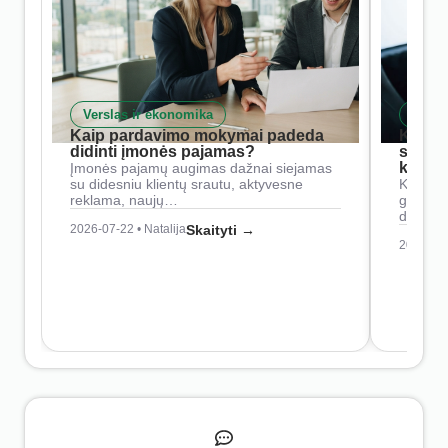
Verslas ir ekonomika
Skait
Kaip pardavimo mokymai padeda
Kaip 
didinti įmonės pajamas?
siste
konkur
Įmonės pajamų augimas dažnai siejamas
su didesniu klientų srautu, aktyvesne
Konkure
reklama, naujų…
geresnė
didesn
2026-07-22 • Natalija
Skaityti →
2026-07-