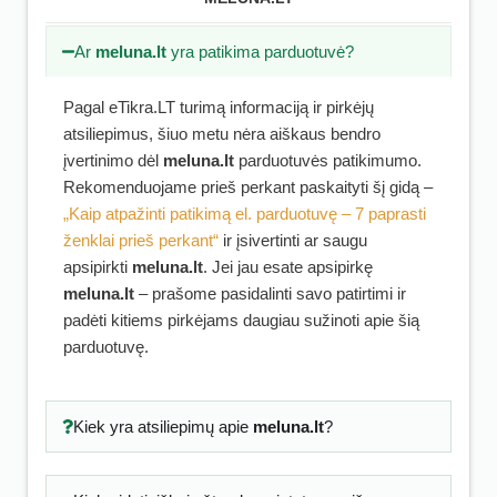
Ar
meluna.lt
yra patikima parduotuvė?
Pagal eTikra.LT turimą informaciją ir pirkėjų
atsiliepimus, šiuo metu nėra aiškaus bendro
įvertinimo dėl
meluna.lt
parduotuvės patikimumo.
Rekomenduojame prieš perkant paskaityti šį gidą –
„Kaip atpažinti patikimą el. parduotuvę – 7 paprasti
ženklai prieš perkant“
ir įsivertinti ar saugu
apsipirkti
meluna.lt
. Jei jau esate apsipirkę
meluna.lt
– prašome pasidalinti savo patirtimi ir
padėti kitiems pirkėjams daugiau sužinoti apie šią
parduotuvę.
Kiek yra atsiliepimų apie
meluna.lt
?