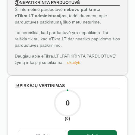
NEPATIKRINTA PARDUOTUVĖ
Ši internetinė parduotuvė
nebuvo patikrinta
eTikra.LT administracijos
, todėl duomenų apie
parduotuvės patikimumą šiuo metu neturime.
Tai nereiškia, kad parduotuvė yra nepatikima. Tai
reiškia tik tai, kad eTikra.LT dar neatliko papildomo šios
parduotuvės patikrinimo.
Daugiau apie eTikra.LT „PATIKRINTA PARDUOTUVĖ“
žymą ir kaip ji suteikiama –
skaityti
.
PIRKĖJŲ VERTINIMAS
0
(0)