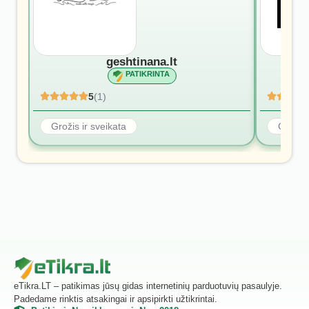
geshtinana.lt
PATIKRINTA
5
(1)
Grožis ir sveikata
Grožis 
eTikra.LT – patikimas jūsų gidas internetinių parduotuvių pasaulyje.
Padedame rinktis atsakingai ir apsipirkti užtikrintai.