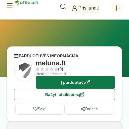
Prisijungti
PARDUOTUVĖS INFORMACIJA
meluna.lt
(0)
Profilio peržiūros: 9
Į parduotuvę
Rašyti atsiliepimą
Sekti
Dalintis