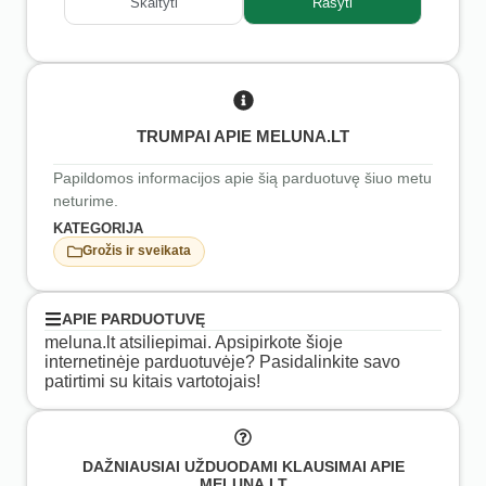
Skaityti
Rašyti
TRUMPAI APIE MELUNA.LT
Papildomos informacijos apie šią parduotuvę šiuo metu
neturime.
KATEGORIJA
Grožis ir sveikata
APIE PARDUOTUVĘ
meluna.lt atsiliepimai. Apsipirkote šioje
internetinėje parduotuvėje? Pasidalinkite savo
patirtimi su kitais vartotojais!
DAŽNIAUSIAI UŽDUODAMI KLAUSIMAI APIE
MELUNA.LT