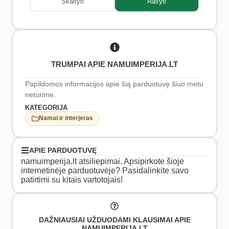
Skaityti
Rašyti
TRUMPAI APIE NAMUIMPERIJA.LT
Papildomos informacijos apie šią parduotuvę šiuo metu
neturime.
KATEGORIJA
Namai ir interjeras
APIE PARDUOTUVĘ
namuimperija.lt atsiliepimai. Apsipirkote šioje
internetinėje parduotuvėje? Pasidalinkite savo
patirtimi su kitais vartotojais!
DAŽNIAUSIAI UŽDUODAMI KLAUSIMAI APIE
NAMUIMPERIJA.LT