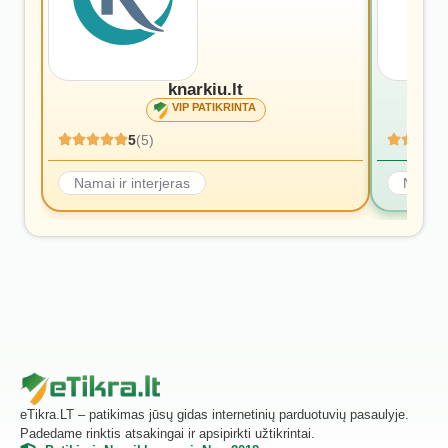
knarkiu.lt
VIP PATIKRINTA
5
(5)
Namai ir interjeras
Namai i
eTikra.LT – patikimas jūsų gidas internetinių parduotuvių pasaulyje.
Padedame rinktis atsakingai ir apsipirkti užtikrintai.