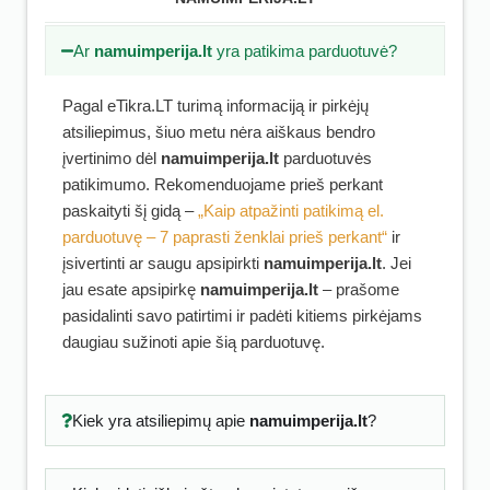
Ar
namuimperija.lt
yra patikima parduotuvė?
Pagal eTikra.LT turimą informaciją ir pirkėjų
atsiliepimus, šiuo metu nėra aiškaus bendro
įvertinimo dėl
namuimperija.lt
parduotuvės
patikimumo. Rekomenduojame prieš perkant
paskaityti šį gidą –
„Kaip atpažinti patikimą el.
parduotuvę – 7 paprasti ženklai prieš perkant“
ir
įsivertinti ar saugu apsipirkti
namuimperija.lt
. Jei
jau esate apsipirkę
namuimperija.lt
– prašome
pasidalinti savo patirtimi ir padėti kitiems pirkėjams
daugiau sužinoti apie šią parduotuvę.
Kiek yra atsiliepimų apie
namuimperija.lt
?