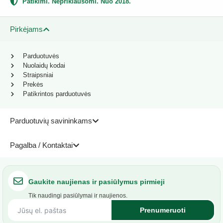
Patikimi. Nepriklausomi. Nuo 2018.
Pirkėjams
Parduotuvės
Nuolaidų kodai
Straipsniai
Prekės
Patikrintos parduotuvės
Parduotuvių savininkams
Pagalba / Kontaktai
Gaukite naujienas ir pasiūlymus pirmieji
Tik naudingi pasiūlymai ir naujienos.
Prenumeruoti