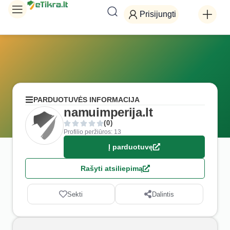
Prisijungti
PARDUOTUVĖS INFORMACIJA
namuimperija.lt
(0)
Profilio peržiūros: 13
Į parduotuvę
Rašyti atsiliepimą
Sekti
Dalintis