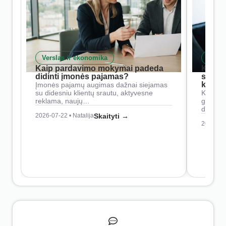
Verslas ir ekonomika
Skait
Kaip pardavimo mokymai padeda
Kaip 
didinti įmonės pajamas?
siste
konkur
Įmonės pajamų augimas dažnai siejamas
su didesniu klientų srautu, aktyvesne
Konkure
reklama, naujų…
geresnė
didesn
2026-07-22 • Natalija
Skaityti →
2026-07-