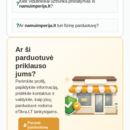
Kiek vidutiniškai užtrunka pristatymas iš
namuimperija.lt
?
Ar
namuimperija.lt
turi fizinę parduotuvę?
Ar ši
parduotuvė
priklauso
jums?
Perimkite profilį,
papildykite informaciją,
pridėkite kontaktus ir
valdykite, kaip jūsų
parduotuvė rodoma
eTikra.LT lankytojams.
Perimti
parduotuvę