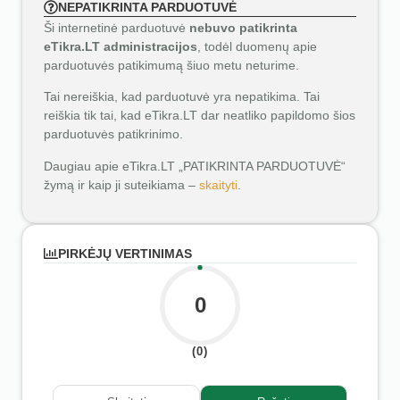
NEPATIKRINTA PARDUOTUVĖ
Ši internetinė parduotuvė
nebuvo patikrinta
eTikra.LT administracijos
, todėl duomenų apie
parduotuvės patikimumą šiuo metu neturime.
Tai nereiškia, kad parduotuvė yra nepatikima. Tai
reiškia tik tai, kad eTikra.LT dar neatliko papildomo šios
parduotuvės patikrinimo.
Daugiau apie eTikra.LT „PATIKRINTA PARDUOTUVĖ“
žymą ir kaip ji suteikiama –
skaityti
.
PIRKĖJŲ VERTINIMAS
0
(0)