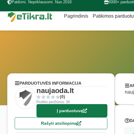
Patikimi. Nepriklausomi. Nuo 2018.
6000+ parduot
Pagrindinis
Patikimos parduot
PARDUOTUVĖS INFORMACIJA
A
naujaoda.lt
nauj
(0)
Profilio peržiūros: 36
Į parduotuvę
D
Rašyti atsiliepimą