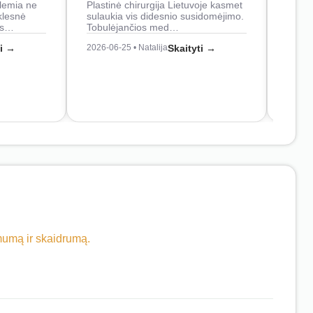
lemia ne
Plastinė chirurgija Lietuvoje kasmet
naudo
klesnė
sulaukia vis didesnio susidomėjimo.
Juos
os…
Tobulėjančios med…
2026-0
ti →
2026-06-25 • Natalija
Skaityti →
imumą ir skaidrumą.