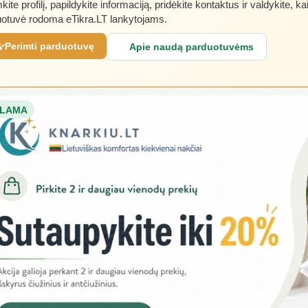
kite profilį, papildykite informaciją, pridėkite kontaktus ir valdykite, ka
otuvė rodoma eTikra.LT lankytojams.
Perimti parduotuvę
Apie naudą parduotuvėms
LAMA