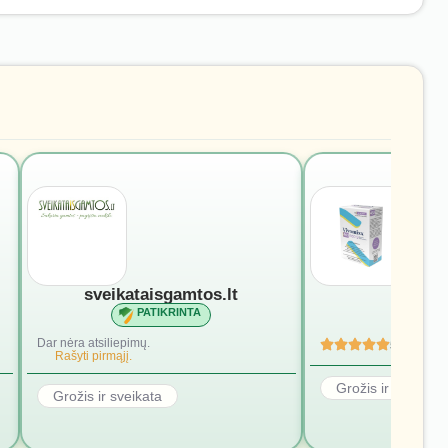
sveikataisgamtos.lt
vivomi
PATIKRINTA
PATI
Dar nėra atsiliepimų.
5
(4)
Rašyti pirmąjį.
Grožis ir sveikata
Grožis ir sveikata