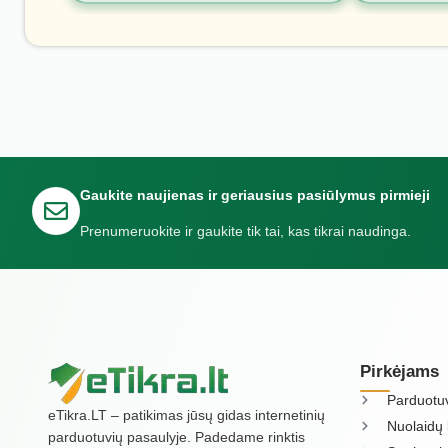
Gaukite naujienas ir geriausius pasiūlymus pirmieji
Prenumeruokite ir gaukite tik tai, kas tikrai naudinga.
Pirkėjams
Parduotu
eTikra.LT – patikimas jūsų gidas internetinių
Nuolaidų 
parduotuvių pasaulyje. Padedame rinktis