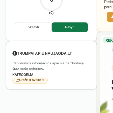
Perim
pardu
(0)
Skaityti
Rašyti
REK
TRUMPAI APIE NAUJAODA.LT
Papildomos informacijos apie šią parduotuvę
šiuo metu neturime.
KATEGORIJA
Grožis ir sveikata