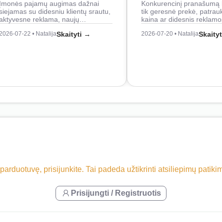
Įmonės pajamų augimas dažnai
Konkurencinį pranašumą 
siejamas su didesniu klientų srautu,
tik geresnė prekė, patrau
aktyvesne reklama, naujų…
kaina ar didesnis reklam
2026-07-22 • Natalija
Skaityti →
2026-07-20 • Natalija
Skaity
 parduotuvę, prisijunkite. Tai padeda užtikrinti atsiliepimų patik
Prisijungti / Registruotis