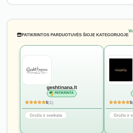
Vi
PATIKRINTOS PARDUOTUVĖS ŠIOJE KATEGORIJOJE
geshtinana.lt
PATIKRINTA
5
(1)
5
Grožis ir sveikata
Grožis ir 