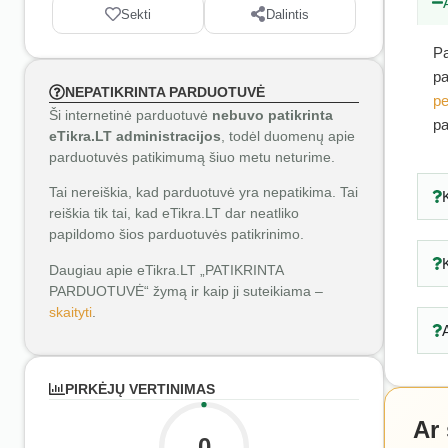
Sekti
Dalintis
Pa
pa
NEPATIKRINTA PARDUOTUVĖ
pe
Ši internetinė parduotuvė
nebuvo patikrinta
pa
eTikra.LT administracijos
, todėl duomenų apie
parduotuvės patikimumą šiuo metu neturime.
Tai nereiškia, kad parduotuvė yra nepatikima. Tai
reiškia tik tai, kad eTikra.LT dar neatliko
papildomo šios parduotuvės patikrinimo.
Daugiau apie eTikra.LT „PATIKRINTA
PARDUOTUVĖ“ žymą ir kaip ji suteikiama –
skaityti
.
PIRKĖJŲ VERTINIMAS
Ar
0