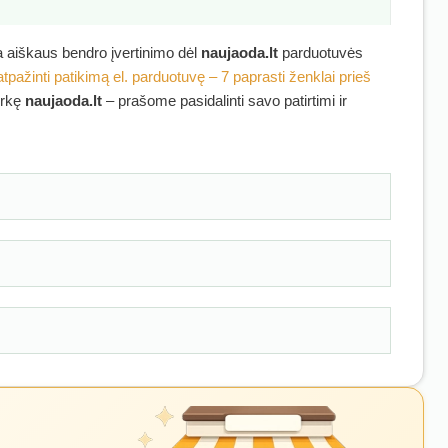
ra aiškaus bendro įvertinimo dėl
naujaoda.lt
parduotuvės
atpažinti patikimą el. parduotuvę – 7 paprasti ženklai prieš
irkę
naujaoda.lt
– prašome pasidalinti savo patirtimi ir