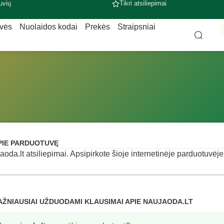
uvių
Tikri atsiliepimai
uvės
Nuolaidos kodai
Prekės
Straipsniai
PIE PARDUOTUVĘ
aoda.lt atsiliepimai. Apsipirkote šioje internetinėje parduotuvėje?
AŽNIAUSIAI UŽDUODAMI KLAUSIMAI APIE NAUJAODA.LT