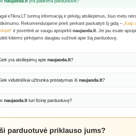
Ar
naujaoda.lt
yra patikima parduotuvė?
gal eTikra.LT turimą informaciją ir pirkėjų atsiliepimus, šiuo metu nė
tikimumo. Rekomenduojame prieš perkant paskaityti šį gidą –
„Kaip 
rkant“
ir įsivertinti ar saugu apsipirkti
naujaoda.lt
. Jei jau esate apsip
dėti kitiems pirkėjams daugiau sužinoti apie šią parduotuvę.
Kiek yra atsiliepimų apie
naujaoda.lt
?
Kiek vidutiniškai užtrunka pristatymas iš
naujaoda.lt
?
Ar
naujaoda.lt
turi fizinę parduotuvę?
 ši parduotuvė priklauso jums?