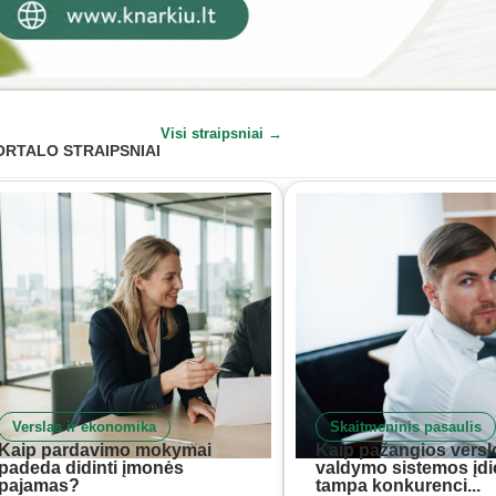
Visi straipsniai →
ORTALO STRAIPSNIAI
Verslas ir ekonomika
Skaitmeninis pasaulis
Kaip pardavimo mokymai
Kaip pažangios versl
padeda didinti įmonės
valdymo sistemos įd
pajamas?
tampa konkurenci...