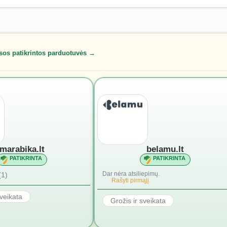
sos patikrintos parduotuvės →
marabika.lt
belamu.lt
PATIKRINTA
PATIKRINTA
Dar nėra atsiliepimų.
(1)
Rašyti pirmąjį.
sveikata
Grožis ir sveikata