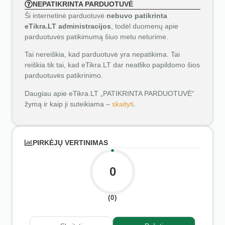
NEPATIKRINTA PARDUOTUVĖ
Ši internetinė parduotuvė
nebuvo patikrinta
eTikra.LT administracijos
, todėl duomenų apie
parduotuvės patikimumą šiuo metu neturime.
Tai nereiškia, kad parduotuvė yra nepatikima. Tai
reiškia tik tai, kad eTikra.LT dar neatliko papildomo šios
parduotuvės patikrinimo.
Daugiau apie eTikra.LT „PATIKRINTA PARDUOTUVĖ“
žymą ir kaip ji suteikiama –
skaityti
.
PIRKĖJŲ VERTINIMAS
0
(0)