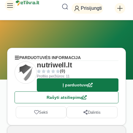
Prisijungti
PARDUOTUVĖS INFORMACIJA
nutriwell.lt
(0)
Profilio peržiūros: 11
Į parduotuvę
Rašyti atsiliepimą
Sekti
Dalintis