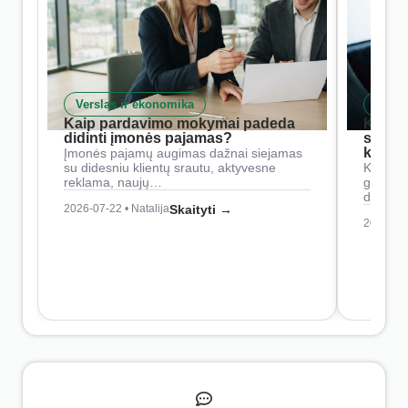
Verslas ir ekonomika
Skait
Kaip pardavimo mokymai padeda
Kaip 
didinti įmonės pajamas?
siste
konkur
Įmonės pajamų augimas dažnai siejamas
su didesniu klientų srautu, aktyvesne
Konkure
reklama, naujų…
geresnė
didesn
2026-07-22 • Natalija
Skaityti →
2026-07-