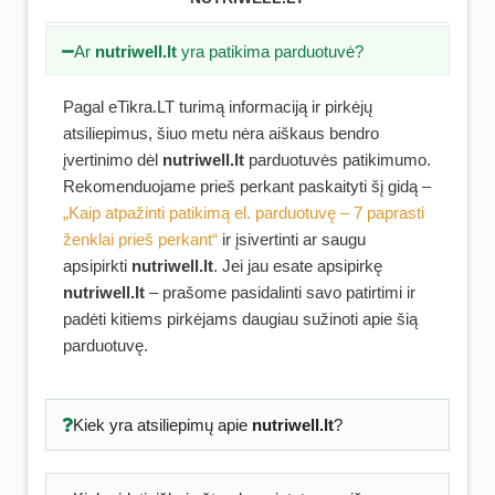
Ar
nutriwell.lt
yra patikima parduotuvė?
Pagal eTikra.LT turimą informaciją ir pirkėjų
atsiliepimus, šiuo metu nėra aiškaus bendro
įvertinimo dėl
nutriwell.lt
parduotuvės patikimumo.
Rekomenduojame prieš perkant paskaityti šį gidą –
„Kaip atpažinti patikimą el. parduotuvę – 7 paprasti
ženklai prieš perkant“
ir įsivertinti ar saugu
apsipirkti
nutriwell.lt
. Jei jau esate apsipirkę
nutriwell.lt
– prašome pasidalinti savo patirtimi ir
padėti kitiems pirkėjams daugiau sužinoti apie šią
parduotuvę.
Kiek yra atsiliepimų apie
nutriwell.lt
?