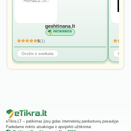
geshtinana.lt
PATIKRINTA
5
(1)
Grožis ir sveikata
Grožis 
eTikra.LT – patikimas jūsų gidas internetinių parduotuvių pasaulyje.
Padedame rinktis atsakingai ir apsipirkti užtikrintai.