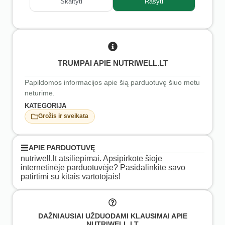
Skaityti
Rašyti
TRUMPAI APIE NUTRIWELL.LT
Papildomos informacijos apie šią parduotuvę šiuo metu
neturime.
KATEGORIJA
Grožis ir sveikata
APIE PARDUOTUVĘ
nutriwell.lt atsiliepimai. Apsipirkote šioje
internetinėje parduotuvėje? Pasidalinkite savo
patirtimi su kitais vartotojais!
DAŽNIAUSIAI UŽDUODAMI KLAUSIMAI APIE
NUTRIWELL.LT