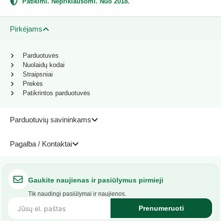
Patikimi. Nepriklausomi. Nuo 2018.
Pirkėjams
Parduotuvės
Nuolaidų kodai
Straipsniai
Prekės
Patikrintos parduotuvės
Parduotuvių savininkams
Pagalba / Kontaktai
Gaukite naujienas ir pasiūlymus pirmieji
Tik naudingi pasiūlymai ir naujienos.
Prenumeruoti