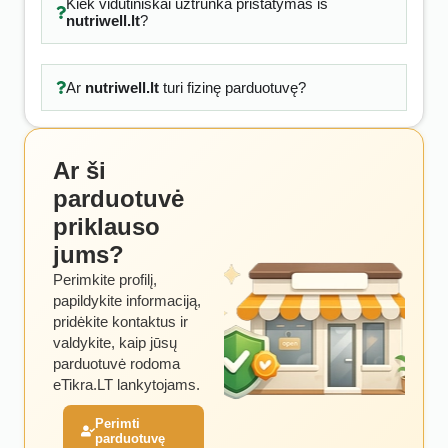
Kiek vidutiniškai užtrunka pristatymas iš
nutriwell.lt
?
Ar
nutriwell.lt
turi fizinę parduotuvę?
Ar ši
parduotuvė
priklauso
jums?
Perimkite profilį,
papildykite informaciją,
pridėkite kontaktus ir
valdykite, kaip jūsų
parduotuvė rodoma
eTikra.LT lankytojams.
Perimti
parduotuvę