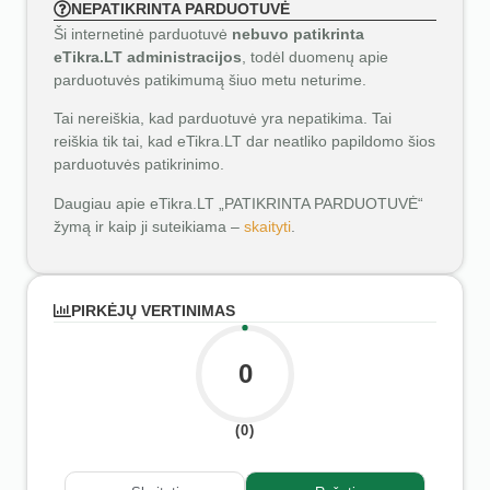
NEPATIKRINTA PARDUOTUVĖ
Ši internetinė parduotuvė
nebuvo patikrinta
eTikra.LT administracijos
, todėl duomenų apie
parduotuvės patikimumą šiuo metu neturime.
Tai nereiškia, kad parduotuvė yra nepatikima. Tai
reiškia tik tai, kad eTikra.LT dar neatliko papildomo šios
parduotuvės patikrinimo.
Daugiau apie eTikra.LT „PATIKRINTA PARDUOTUVĖ“
žymą ir kaip ji suteikiama –
skaityti
.
PIRKĖJŲ VERTINIMAS
0
(0)