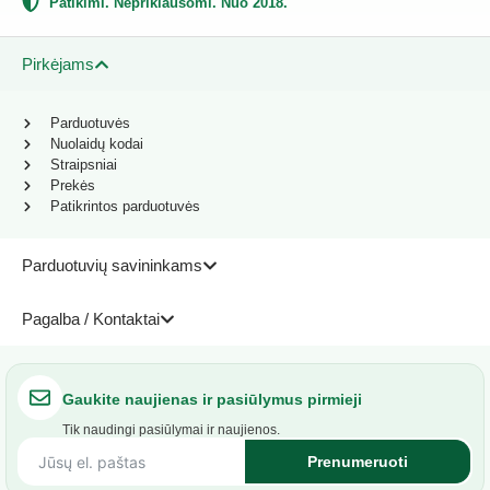
Patikimi. Nepriklausomi. Nuo 2018.
Pirkėjams
Parduotuvės
Nuolaidų kodai
Straipsniai
Prekės
Patikrintos parduotuvės
Parduotuvių savininkams
Pagalba / Kontaktai
Gaukite naujienas ir pasiūlymus pirmieji
Tik naudingi pasiūlymai ir naujienos.
Prenumeruoti