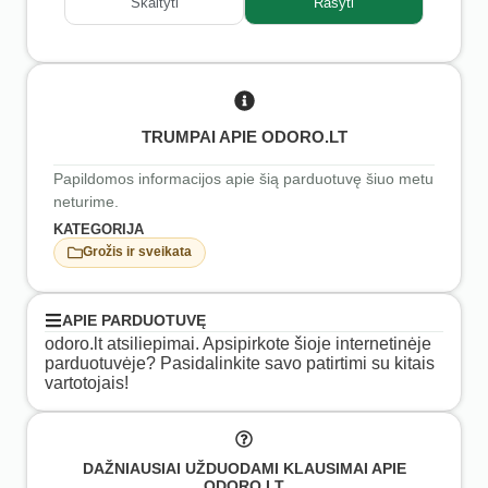
Skaityti
Rašyti
TRUMPAI APIE ODORO.LT
Papildomos informacijos apie šią parduotuvę šiuo metu
neturime.
KATEGORIJA
Grožis ir sveikata
APIE PARDUOTUVĘ
odoro.lt atsiliepimai. Apsipirkote šioje internetinėje
parduotuvėje? Pasidalinkite savo patirtimi su kitais
vartotojais!
DAŽNIAUSIAI UŽDUODAMI KLAUSIMAI APIE
ODORO.LT