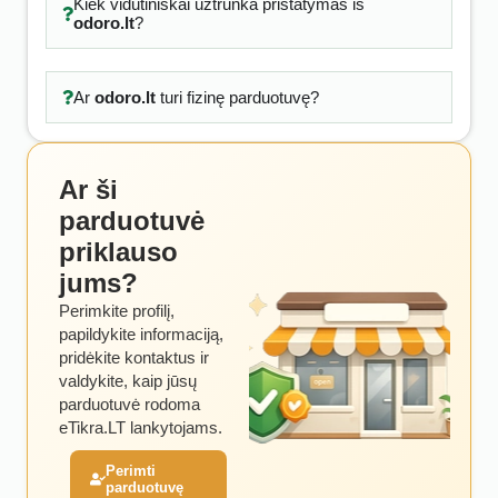
Kiek vidutiniškai užtrunka pristatymas iš
odoro.lt
?
Ar
odoro.lt
turi fizinę parduotuvę?
Ar ši
parduotuvė
priklauso
jums?
Perimkite profilį,
papildykite informaciją,
pridėkite kontaktus ir
valdykite, kaip jūsų
parduotuvė rodoma
eTikra.LT lankytojams.
Perimti
parduotuvę