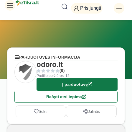
Prisijungti
PARDUOTUVĖS INFORMACIJA
odoro.lt
(0)
Profilio peržiūros: 12
Į parduotuvę
Rašyti atsiliepimą
Sekti
Dalintis