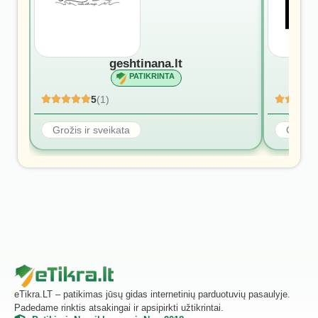
geshtinana.lt
PATIKRINTA
5
(1)
Grožis ir sveikata
Grožis 
eTikra.LT – patikimas jūsų gidas internetinių parduotuvių pasaulyje.
Padedame rinktis atsakingai ir apsipirkti užtikrintai.