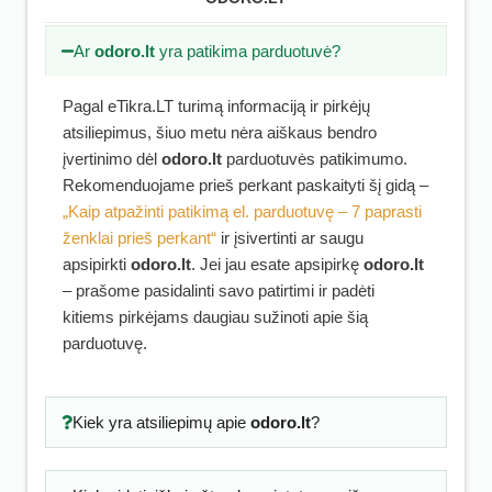
Ar
odoro.lt
yra patikima parduotuvė?
Pagal eTikra.LT turimą informaciją ir pirkėjų
atsiliepimus, šiuo metu nėra aiškaus bendro
įvertinimo dėl
odoro.lt
parduotuvės patikimumo.
Rekomenduojame prieš perkant paskaityti šį gidą –
„Kaip atpažinti patikimą el. parduotuvę – 7 paprasti
ženklai prieš perkant“
ir įsivertinti ar saugu
apsipirkti
odoro.lt
. Jei jau esate apsipirkę
odoro.lt
– prašome pasidalinti savo patirtimi ir padėti
kitiems pirkėjams daugiau sužinoti apie šią
parduotuvę.
Kiek yra atsiliepimų apie
odoro.lt
?