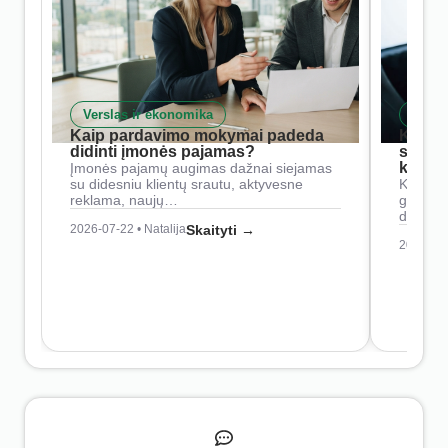
Verslas ir ekonomika
Skait
Kaip pardavimo mokymai padeda
Kaip 
didinti įmonės pajamas?
siste
konkur
Įmonės pajamų augimas dažnai siejamas
su didesniu klientų srautu, aktyvesne
Konkure
reklama, naujų…
geresnė
didesn
2026-07-22 • Natalija
Skaityti →
2026-07-