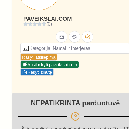
PAVEIKSLAI.COM
(0)
Kategorija: Namai ir interjeras
Rašyti atsiliepimą
Apsilankyti paveikslai.com
Rašyti žinutę
NEPATIKRINTA parduotuvė
Ši internetinė parduotuvė nebuvo patikrinta eTikra.LT