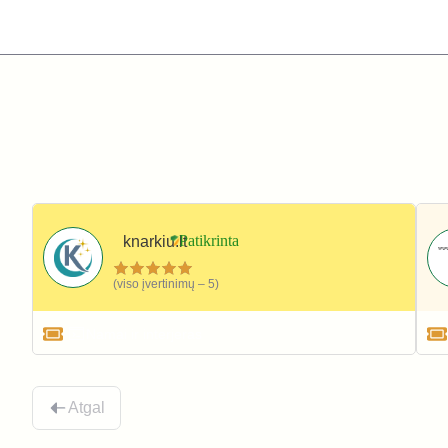
knarkiu.lt
(viso įvertinimų – 5)
Namai ir interjeras
Atgal