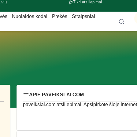
uvių
Tikri atsiliepimai
uvės
Nuolaidos kodai
Prekės
Straipsniai
APIE PAVEIKSLAI.COM
paveikslai.com atsiliepimai. Apsipirkote šioje internet