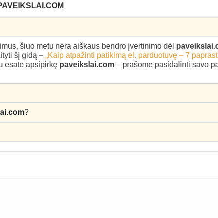
PAVEIKSLAI.COM
epimus, šiuo metu nėra aiškaus bendro įvertinimo dėl
paveikslai
yti šį gidą –
„Kaip atpažinti patikimą el. parduotuvę – 7 paprast
au esate apsipirkę
paveikslai.com
– prašome pasidalinti savo pati
lai.com
?