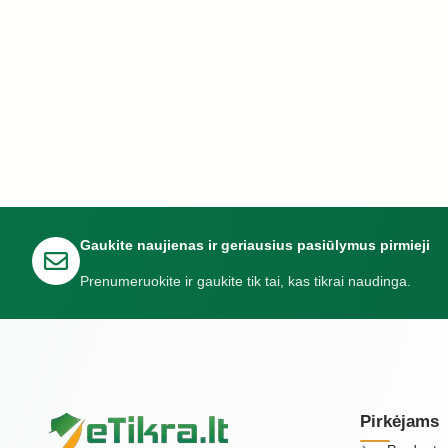
Gaukite naujienas ir geriausius pasiūlymus pirmieji
Prenumeruokite ir gaukite tik tai, kas tikrai naudinga.
Pirkėjams