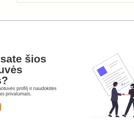
sate šios
uvės
s?
otuvės profilį ir naudokitės
is privalumais.