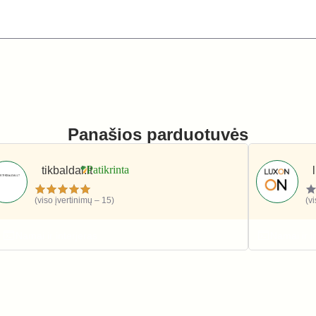
Panašios parduotuvės
tikbaldai.lt
(viso įvertinimų – 15)
(v
Namai ir interjeras
Namai ir i