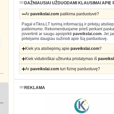
DAŽNIAUSIAI UŽDUODAMI KLAUSIMAI APIE 
Ar
paveikslai.com
patikima parduotuvė?
Pagal eTikra.LT turimą informaciją ir pirkėjų atsili
patikimumo. Rekomenduojame prieš perkant paskait
įsivertinti ar saugu apsipirkti
paveikslai.com
. Jei j
pirkėjams daugiau sužinoti apie šią parduotuvę.
Kiek yra atsiliepimų apie
paveikslai.com
?
Kiek vidutiniškai užtrunka pristatymas iš
paveiks
Ar
paveikslai.com
turi fizinę parduotuvę?
REKLAMA