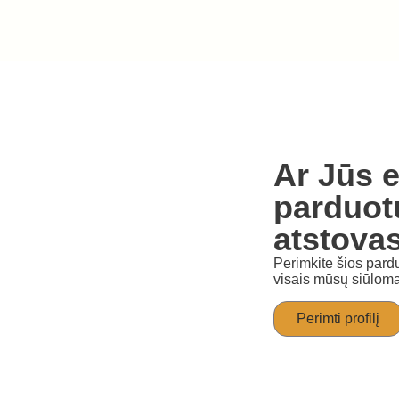
Ar Jūs e
parduot
atstova
Perimkite šios pardu
visais mūsų siūloma
Perimti profilį