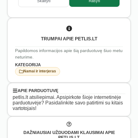
Skaityti
Rašyti
TRUMPAI APIE PETLIS.LT
Papildomos informacijos apie šią parduotuvę šiuo metu
neturime.
KATEGORIJA
Namai ir interjeras
APIE PARDUOTUVĘ
petlis.lt atsiliepimai. Apsipirkote šioje internetinėje
parduotuvėje? Pasidalinkite savo patirtimi su kitais
vartotojais!
DAŽNIAUSIAI UŽDUODAMI KLAUSIMAI APIE
PETLIS.LT