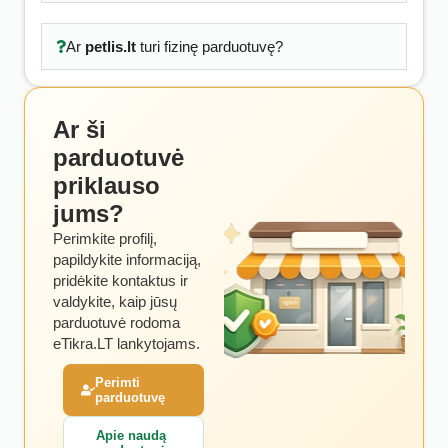
Ar
petlis.lt
turi fizinę parduotuvę?
Ar ši
parduotuvė
priklauso
jums?
Perimkite profilį,
papildykite informaciją,
pridėkite kontaktus ir
valdykite, kaip jūsų
parduotuvė rodoma
eTikra.LT lankytojams.
Perimti
parduotuvę
Apie naudą