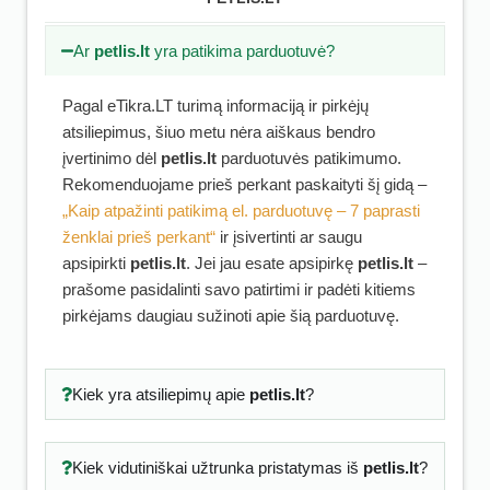
Ar
petlis.lt
yra patikima parduotuvė?
Pagal eTikra.LT turimą informaciją ir pirkėjų
atsiliepimus, šiuo metu nėra aiškaus bendro
įvertinimo dėl
petlis.lt
parduotuvės patikimumo.
Rekomenduojame prieš perkant paskaityti šį gidą –
„Kaip atpažinti patikimą el. parduotuvę – 7 paprasti
ženklai prieš perkant“
ir įsivertinti ar saugu
apsipirkti
petlis.lt
. Jei jau esate apsipirkę
petlis.lt
–
prašome pasidalinti savo patirtimi ir padėti kitiems
pirkėjams daugiau sužinoti apie šią parduotuvę.
Kiek yra atsiliepimų apie
petlis.lt
?
Kiek vidutiniškai užtrunka pristatymas iš
petlis.lt
?