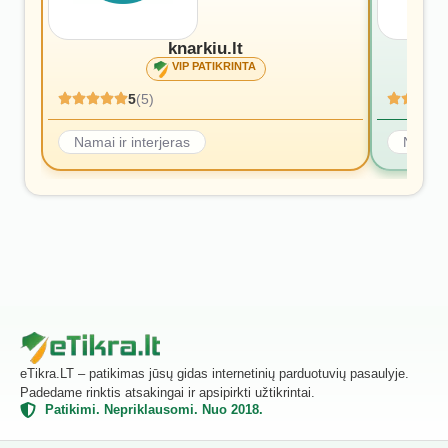
knarkiu.lt
VIP PATIKRINTA
5
(5)
Namai ir interjeras
Namai i
eTikra.LT – patikimas jūsų gidas internetinių parduotuvių pasaulyje.
Padedame rinktis atsakingai ir apsipirkti užtikrintai.
Patikimi. Nepriklausomi. Nuo 2018.