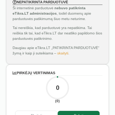
NEPATIKRINTA PARDUOTUVĖ
Ši internetinė parduotuvė
nebuvo patikrinta
eTikra.LT administracijos
, todėl duomenų apie
parduotuvės patikimumą šiuo metu neturime.
Tai nereiškia, kad parduotuvė yra nepatikima. Tai
reiškia tik tai, kad eTikra.LT dar neatliko papildomo šios
parduotuvės patikrinimo.
Daugiau apie eTikra.LT „PATIKRINTA PARDUOTUVĖ“
žymą ir kaip ji suteikiama –
skaityti
.
PIRKĖJŲ VERTINIMAS
0
(0)