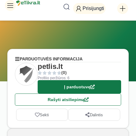
Prisijungti
PARDUOTUVĖS INFORMACIJA
petlis.lt
(0)
Profilio peržiūros: 6
Į parduotuvę
Rašyti atsiliepimą
Sekti
Dalintis