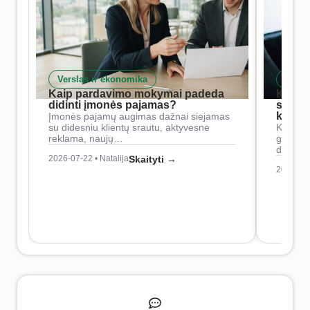
Verslas ir ekonomika
Skait
Kaip pardavimo mokymai padeda
Kaip 
didinti įmonės pajamas?
siste
konkur
Įmonės pajamų augimas dažnai siejamas
su didesniu klientų srautu, aktyvesne
Konkure
reklama, naujų…
geresnė
didesn
2026-07-22 • Natalija
Skaityti →
2026-07-