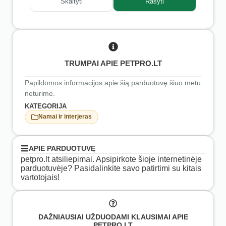
Skaityti
Rašyti
TRUMPAI APIE PETPRO.LT
Papildomos informacijos apie šią parduotuvę šiuo metu
neturime.
KATEGORIJA
Namai ir interjeras
APIE PARDUOTUVĘ
petpro.lt atsiliepimai. Apsipirkote šioje internetinėje
parduotuvėje? Pasidalinkite savo patirtimi su kitais
vartotojais!
DAŽNIAUSIAI UŽDUODAMI KLAUSIMAI APIE
PETPRO.LT