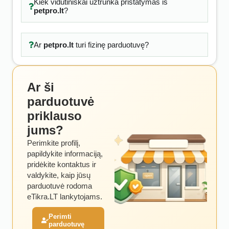
Kiek vidutiniškai užtrunka pristatymas iš
petpro.lt
?
Ar
petpro.lt
turi fizinę parduotuvę?
Ar ši
parduotuvė
priklauso
jums?
Perimkite profilį,
papildykite informaciją,
pridėkite kontaktus ir
valdykite, kaip jūsų
parduotuvė rodoma
eTikra.LT lankytojams.
Perimti
parduotuvę