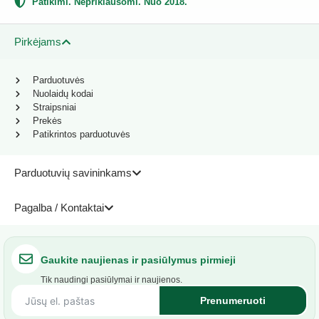
Patikimi. Nepriklausomi. Nuo 2018.
Pirkėjams
Parduotuvės
Nuolaidų kodai
Straipsniai
Prekės
Patikrintos parduotuvės
Parduotuvių savininkams
Pagalba / Kontaktai
Gaukite naujienas ir pasiūlymus pirmieji
Tik naudingi pasiūlymai ir naujienos.
Prenumeruoti