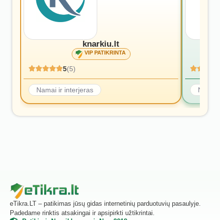
knarkiu.lt
VIP PATIKRINTA
5
(5)
Namai ir interjeras
Namai i
eTikra.LT – patikimas jūsų gidas internetinių parduotuvių pasaulyje.
Padedame rinktis atsakingai ir apsipirkti užtikrintai.