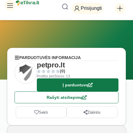
Prisijungti
PARDUOTUVĖS INFORMACIJA
petpro.lt
(0)
Profilio peržiūros: 13
Į parduotuvę
Rašyti atsiliepimą
Sekti
Dalintis