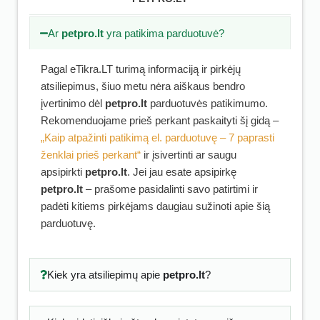
Ar
petpro.lt
yra patikima parduotuvė?
Pagal eTikra.LT turimą informaciją ir pirkėjų
atsiliepimus, šiuo metu nėra aiškaus bendro
įvertinimo dėl
petpro.lt
parduotuvės patikimumo.
Rekomenduojame prieš perkant paskaityti šį gidą –
„Kaip atpažinti patikimą el. parduotuvę – 7 paprasti
ženklai prieš perkant“
ir įsivertinti ar saugu
apsipirkti
petpro.lt
. Jei jau esate apsipirkę
petpro.lt
– prašome pasidalinti savo patirtimi ir
padėti kitiems pirkėjams daugiau sužinoti apie šią
parduotuvę.
Kiek yra atsiliepimų apie
petpro.lt
?