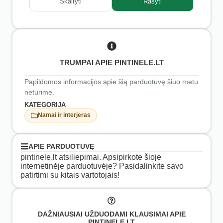
Skaityti
Rašyti
TRUMPAI APIE PINTINELE.LT
Papildomos informacijos apie šią parduotuvę šiuo metu
neturime.
KATEGORIJA
Namai ir interjeras
APIE PARDUOTUVĘ
pintinele.lt atsiliepimai. Apsipirkote šioje
internetinėje parduotuvėje? Pasidalinkite savo
patirtimi su kitais vartotojais!
DAŽNIAUSIAI UŽDUODAMI KLAUSIMAI APIE
PINTINELE.LT