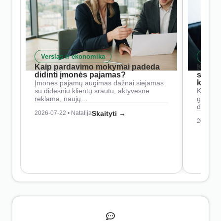
Verslas ir ekonomika
Skait
Kaip pardavimo mokymai padeda
Kaip 
didinti įmonės pajamas?
siste
konkur
Įmonės pajamų augimas dažnai siejamas
su didesniu klientų srautu, aktyvesne
Konkure
reklama, naujų…
geresnė
didesn
2026-07-22 • Natalija
Skaityti →
2026-07-