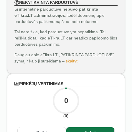
NEPATIKRINTA PARDUOTUVĖ
Ši internetinė parduotuvė
nebuvo patikrinta
eTikra.LT administracijos
, todėl duomenų apie
parduotuvės patikimumą šiuo metu neturime.
Tai nereiškia, kad parduotuvė yra nepatikima. Tai
reiškia tik tai, kad eTikra.LT dar neatliko papildomo šios
parduotuvės patikrinimo.
Daugiau apie eTikra.LT „PATIKRINTA PARDUOTUVĖ“
žymą ir kaip ji suteikiama –
skaityti
.
PIRKĖJŲ VERTINIMAS
0
(0)