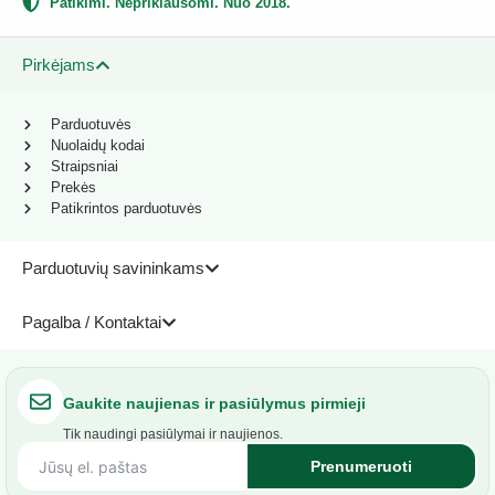
Patikimi. Nepriklausomi. Nuo 2018.
Pirkėjams
Parduotuvės
Nuolaidų kodai
Straipsniai
Prekės
Patikrintos parduotuvės
Parduotuvių savininkams
Pagalba / Kontaktai
Gaukite naujienas ir pasiūlymus pirmieji
Tik naudingi pasiūlymai ir naujienos.
Prenumeruoti