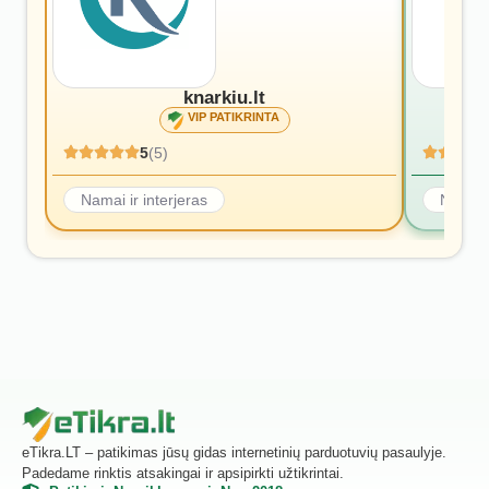
knarkiu.lt
VIP PATIKRINTA
5
(5)
Namai ir interjeras
Namai i
eTikra.LT – patikimas jūsų gidas internetinių parduotuvių pasaulyje.
Padedame rinktis atsakingai ir apsipirkti užtikrintai.