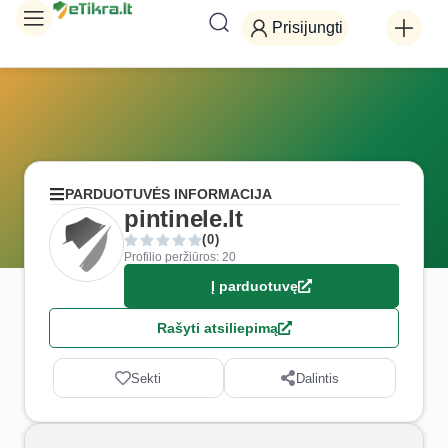
Prisijungti
PARDUOTUVĖS INFORMACIJA
pintinele.lt
(0)
Profilio peržiūros: 20
Į parduotuvę
Rašyti atsiliepimą
Sekti
Dalintis