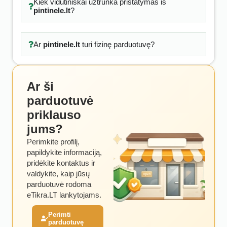
Kiek vidutiniškai užtrunka pristatymas iš
pintinele.lt
?
Ar
pintinele.lt
turi fizinę parduotuvę?
Ar ši
parduotuvė
priklauso
jums?
Perimkite profilį,
papildykite informaciją,
pridėkite kontaktus ir
valdykite, kaip jūsų
parduotuvė rodoma
eTikra.LT lankytojams.
Perimti
parduotuvę