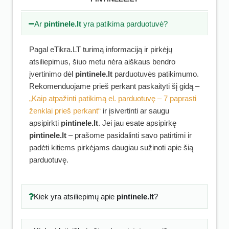
Ar
pintinele.lt
yra patikima parduotuvė?
Pagal eTikra.LT turimą informaciją ir pirkėjų
atsiliepimus, šiuo metu nėra aiškaus bendro
įvertinimo dėl
pintinele.lt
parduotuvės patikimumo.
Rekomenduojame prieš perkant paskaityti šį gidą –
„Kaip atpažinti patikimą el. parduotuvę – 7 paprasti
ženklai prieš perkant“
ir įsivertinti ar saugu
apsipirkti
pintinele.lt
. Jei jau esate apsipirkę
pintinele.lt
– prašome pasidalinti savo patirtimi ir
padėti kitiems pirkėjams daugiau sužinoti apie šią
parduotuvę.
Kiek yra atsiliepimų apie
pintinele.lt
?