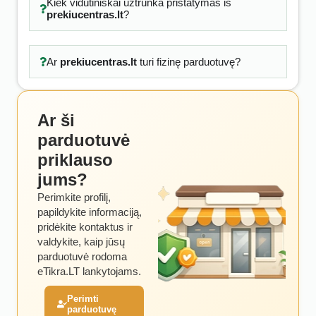
Kiek vidutiniškai užtrunka pristatymas iš
prekiucentras.lt
?
Ar
prekiucentras.lt
turi fizinę parduotuvę?
Ar ši
parduotuvė
priklauso
jums?
Perimkite profilį,
papildykite informaciją,
pridėkite kontaktus ir
valdykite, kaip jūsų
parduotuvė rodoma
eTikra.LT lankytojams.
Perimti
parduotuvę