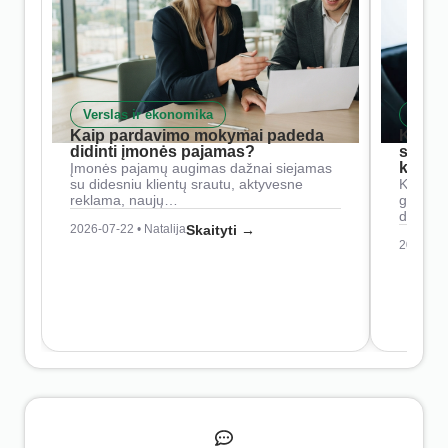
Verslas ir ekonomika
Skait
Kaip pardavimo mokymai padeda
Kaip 
didinti įmonės pajamas?
siste
konkur
Įmonės pajamų augimas dažnai siejamas
su didesniu klientų srautu, aktyvesne
Konkure
reklama, naujų…
geresnė
didesn
2026-07-22 • Natalija
Skaityti →
2026-07-