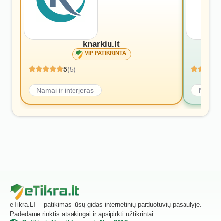
knarkiu.lt
VIP PATIKRINTA
5
(5)
Namai ir interjeras
Namai i
eTikra.LT – patikimas jūsų gidas internetinių parduotuvių pasaulyje.
Padedame rinktis atsakingai ir apsipirkti užtikrintai.