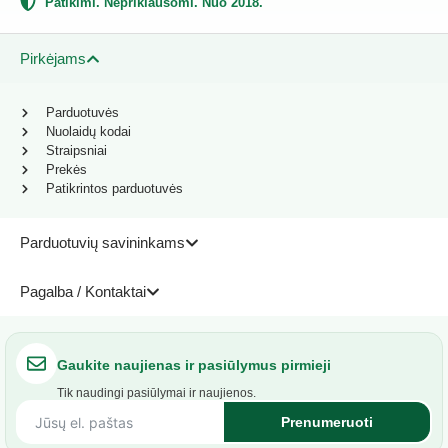
Patikimi. Nepriklausomi. Nuo 2018.
Pirkėjams
Parduotuvės
Nuolaidų kodai
Straipsniai
Prekės
Patikrintos parduotuvės
Parduotuvių savininkams
Pagalba / Kontaktai
Gaukite naujienas ir pasiūlymus pirmieji
Tik naudingi pasiūlymai ir naujienos.
Prenumeruoti