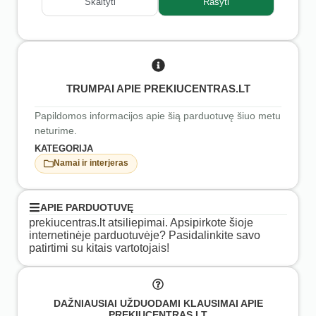
Skaityti
Rašyti
TRUMPAI APIE PREKIUCENTRAS.LT
Papildomos informacijos apie šią parduotuvę šiuo metu
neturime.
KATEGORIJA
Namai ir interjeras
APIE PARDUOTUVĘ
prekiucentras.lt atsiliepimai. Apsipirkote šioje
internetinėje parduotuvėje? Pasidalinkite savo
patirtimi su kitais vartotojais!
DAŽNIAUSIAI UŽDUODAMI KLAUSIMAI APIE
PREKIUCENTRAS.LT