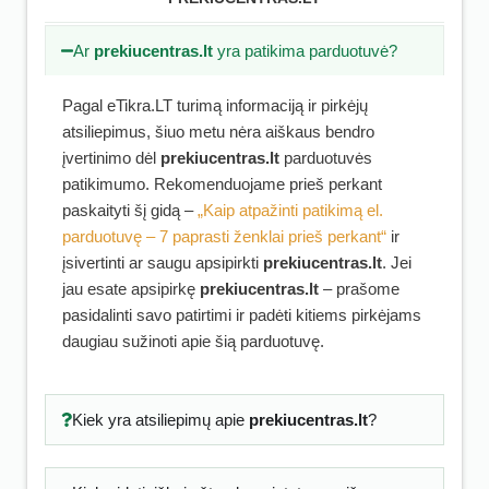
Ar
prekiucentras.lt
yra patikima parduotuvė?
Pagal eTikra.LT turimą informaciją ir pirkėjų
atsiliepimus, šiuo metu nėra aiškaus bendro
įvertinimo dėl
prekiucentras.lt
parduotuvės
patikimumo. Rekomenduojame prieš perkant
paskaityti šį gidą –
„Kaip atpažinti patikimą el.
parduotuvę – 7 paprasti ženklai prieš perkant“
ir
įsivertinti ar saugu apsipirkti
prekiucentras.lt
. Jei
jau esate apsipirkę
prekiucentras.lt
– prašome
pasidalinti savo patirtimi ir padėti kitiems pirkėjams
daugiau sužinoti apie šią parduotuvę.
Kiek yra atsiliepimų apie
prekiucentras.lt
?