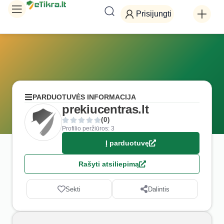
Prisijungti
PARDUOTUVĖS INFORMACIJA
prekiucentras.lt
(0)
Profilio peržiūros: 3
Į parduotuvę
Rašyti atsiliepimą
Sekti
Dalintis