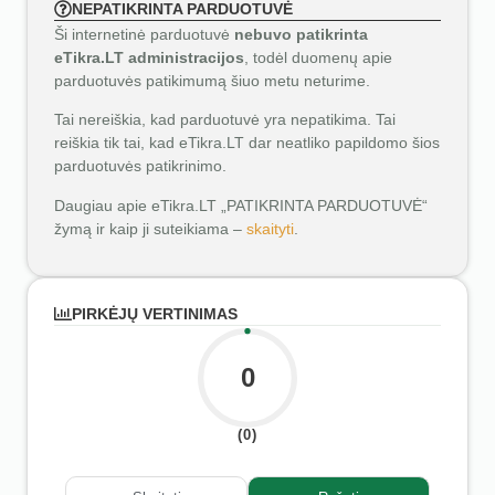
NEPATIKRINTA PARDUOTUVĖ
Ši internetinė parduotuvė
nebuvo patikrinta
eTikra.LT administracijos
, todėl duomenų apie
parduotuvės patikimumą šiuo metu neturime.
Tai nereiškia, kad parduotuvė yra nepatikima. Tai
reiškia tik tai, kad eTikra.LT dar neatliko papildomo šios
parduotuvės patikrinimo.
Daugiau apie eTikra.LT „PATIKRINTA PARDUOTUVĖ“
žymą ir kaip ji suteikiama –
skaityti
.
PIRKĖJŲ VERTINIMAS
0
(0)