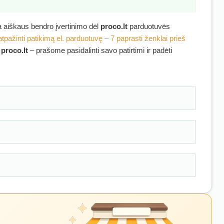
ra aiškaus bendro įvertinimo dėl
proco.lt
parduotuvės
atpažinti patikimą el. parduotuvę – 7 paprasti ženklai prieš
ę
proco.lt
– prašome pasidalinti savo patirtimi ir padėti