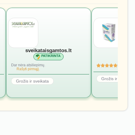
sveikataisgamtos.lt
vivomi
PATIKRINTA
PATI
Dar nėra atsiliepimų.
5
(4)
Rašyti pirmąjį.
Grožis ir sveikata
Grožis ir sveikata