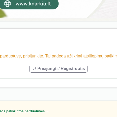
 parduotuvę, prisijunkite. Tai padeda užtikrinti atsiliepimų patik
Prisijungti / Registruotis
sos patikrintos parduotuvės →