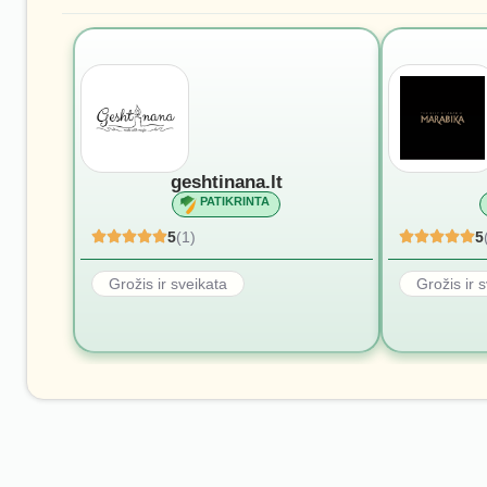
geshtinana.lt
PATIKRINTA
5
(1)
5
Grožis ir sveikata
Grožis ir 