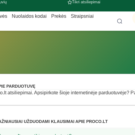
uvių
Tikri atsiliepimai
uvės
Nuolaidos kodai
Prekės
Straipsniai
PIE PARDUOTUVĘ
o.lt atsiliepimai. Apsipirkote šioje internetinėje parduotuvėje? Pas
AŽNIAUSIAI UŽDUODAMI KLAUSIMAI APIE PROCO.LT