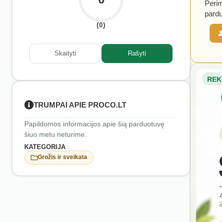
Perim
pardu
(0)
Skaityti
Rašyti
REK
TRUMPAI APIE PROCO.LT
Papildomos informacijos apie šią parduotuvę
šiuo metu neturime.
KATEGORIJA
Grožis ir sveikata