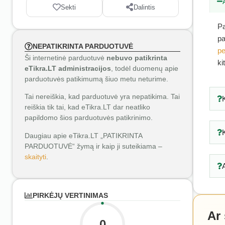
Sekti
Dalintis
Pa
pa
NEPATIKRINTA PARDUOTUVĖ
pe
Ši internetinė parduotuvė
nebuvo patikrinta
ki
eTikra.LT administracijos
, todėl duomenų apie
parduotuvės patikimumą šiuo metu neturime.
Tai nereiškia, kad parduotuvė yra nepatikima. Tai
reiškia tik tai, kad eTikra.LT dar neatliko
papildomo šios parduotuvės patikrinimo.
Daugiau apie eTikra.LT „PATIKRINTA
PARDUOTUVĖ“ žymą ir kaip ji suteikiama –
skaityti
.
PIRKĖJŲ VERTINIMAS
Ar
0