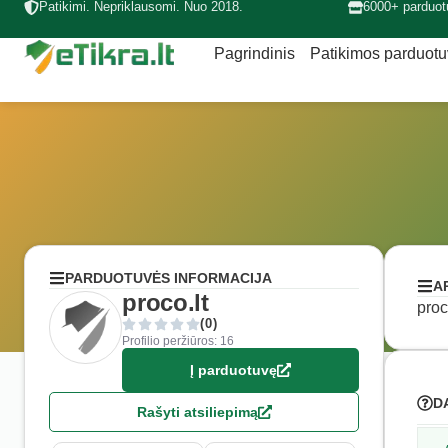
Patikimi. Nepriklausomi. Nuo 2018.
6000+ parduot
Pagrindinis
Patikimos parduot
PARDUOTUVĖS INFORMACIJA
A
proco.lt
proc
(0)
Profilio peržiūros: 16
Į parduotuvę
D
Rašyti atsiliepimą