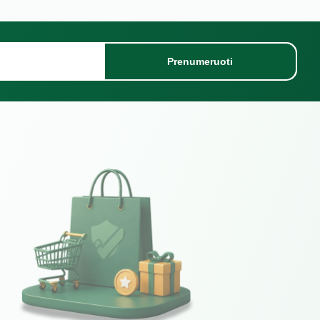
Prenumeruoti