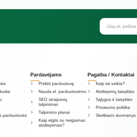
Pardavėjams
Pagalba / Kontaktai
vės
Pridėti parduotuvę
Kaip tai veikia?
kodai
Nauda el. parduotuvėms
Atsiliepimų taisyklės
i
SEO straipsnių
Sąlygos ir taisyklės
talpinimas
Privatumo politika
Talpinimo planai
os parduotuvės
Skelbiami duomenys
Kaip elgtis su neigiamas
atsiliepimais?