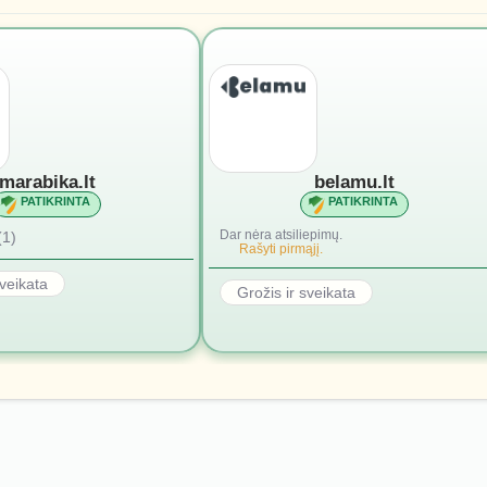
marabika.lt
belamu.lt
PATIKRINTA
PATIKRINTA
Dar nėra atsiliepimų.
(1)
Rašyti pirmąjį.
sveikata
Grožis ir sveikata