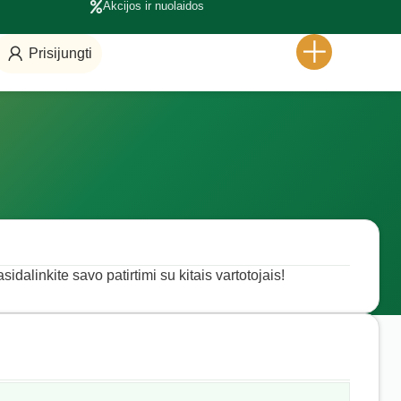
Akcijos ir nuolaidos
Prisijungti
idalinkite savo patirtimi su kitais vartotojais!