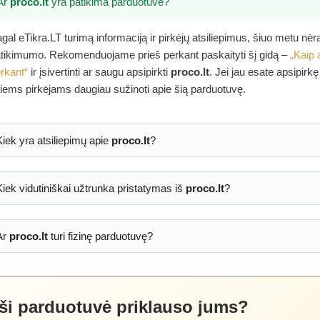
Ar
proco.lt
yra patikima parduotuvė?
gal eTikra.LT turimą informaciją ir pirkėjų atsiliepimus, šiuo metu nė
tikimumo. Rekomenduojame prieš perkant paskaityti šį gidą –
„Kaip 
rkant“
ir įsivertinti ar saugu apsipirkti
proco.lt
. Jei jau esate apsipirk
tiems pirkėjams daugiau sužinoti apie šią parduotuvę.
Kiek yra atsiliepimų apie
proco.lt
?
Kiek vidutiniškai užtrunka pristatymas iš
proco.lt
?
Ar
proco.lt
turi fizinę parduotuvę?
 ši parduotuvė priklauso jums?