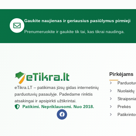
Gaukite naujienas ir geriausius pasiūlymus pirmieji
Prenumeruokite ir gaukite tik tai, kas tikrai naudinga.
Pirkėjams
Parduotu
eTikra.LT – patikimas jūsų gidas internetinių
Nuolaidų 
parduotuvių pasaulyje. Padedame rinktis
Straipsnia
atsakingai ir apsipirkti užtikrintai.
Prekės
Patikimi. Nepriklausomi. Nuo 2018.
Patikrint