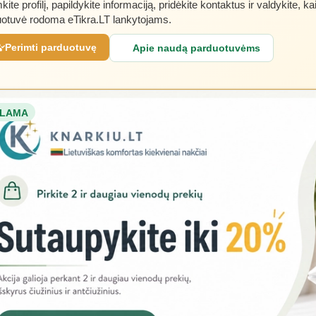
kite profilį, papildykite informaciją, pridėkite kontaktus ir valdykite, ka
otuvė rodoma eTikra.LT lankytojams.
Perimti parduotuvę
Apie naudą parduotuvėms
LAMA