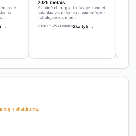
2026 metais...
Rankš
lemia ne
Plastinė chirurgija Lietuvoje kasmet
naudo
klesnė
sulaukia vis didesnio susidomėjimo.
Juos
os…
Tobulėjančios med…
2026-0
ti →
2026-06-25 • Natalija
Skaityti →
imumą ir skaidrumą.