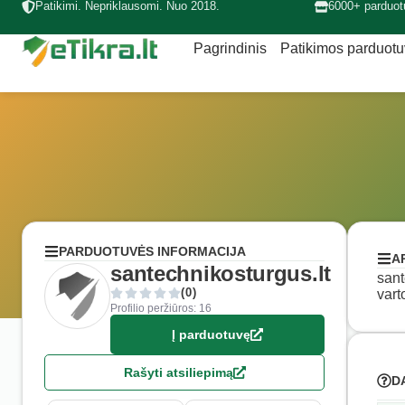
Patikimi. Nepriklausomi. Nuo 2018.
6000+ parduot
Pagrindinis
Patikimos parduot
PARDUOTUVĖS INFORMACIJA
A
santechnikosturgus.lt
sant
(0)
vart
Profilio peržiūros: 16
Į parduotuvę
Rašyti atsiliepimą
D