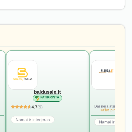
baldusale.lt
alsod
PATIKRINTA
PATI
Dar nėra atsiliepimų.
4.7
(9)
Rašyti pirmąjį.
Namai ir interjeras
Namai ir interjera