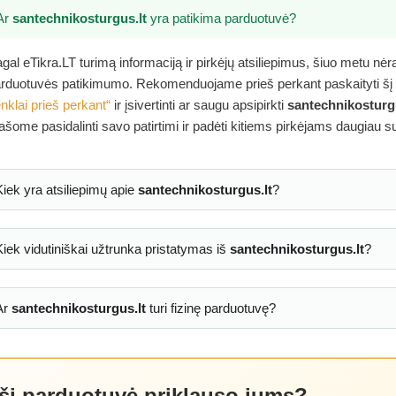
Ar
santechnikosturgus.lt
yra patikima parduotuvė?
gal eTikra.LT turimą informaciją ir pirkėjų atsiliepimus, šiuo metu nė
rduotuvės patikimumo. Rekomenduojame prieš perkant paskaityti šį
nklai prieš perkant“
ir įsivertinti ar saugu apsipirkti
santechnikosturg
ašome pasidalinti savo patirtimi ir padėti kitiems pirkėjams daugiau s
Kiek yra atsiliepimų apie
santechnikosturgus.lt
?
Kiek vidutiniškai užtrunka pristatymas iš
santechnikosturgus.lt
?
Ar
santechnikosturgus.lt
turi fizinę parduotuvę?
 ši parduotuvė priklauso jums?