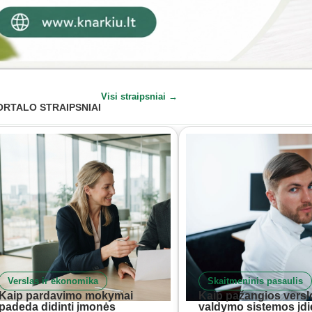
Visi straipsniai →
ORTALO STRAIPSNIAI
Verslas ir ekonomika
Skaitmeninis pasaulis
Kaip pardavimo mokymai
Kaip pažangios versl
padeda didinti įmonės
valdymo sistemos įd