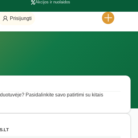
Akcijos ir nuolaidos
Prisijungti
rduotuvėje? Pasidalinkite savo patirtimi su kitais
S.LT