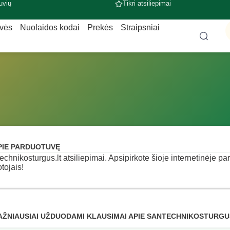
uvių
Tikri atsiliepimai
uvės
Nuolaidos kodai
Prekės
Straipsniai
PIE PARDUOTUVĘ
echnikosturgus.lt atsiliepimai. Apsipirkote šioje internetinėje pa
otojais!
AŽNIAUSIAI UŽDUODAMI KLAUSIMAI APIE SANTECHNIKOSTURGU