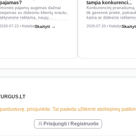
pajamas?
tampa konkurenci...
Įmonės pajamų augimas dažnai
Konkurencinį pranašumą 
siejamas su didesniu klientų srautu,
tik geresnė prekė, patrau
aktyvesne reklama, naujų…
kaina ar didesnis reklam
2026-07-22 • Natalija
Skaityti →
2026-07-20 • Natalija
Skaity
TURGUS.LT
 parduotuvę, prisijunkite. Tai padeda užtikrinti atsiliepimų patik
Prisijungti / Registruotis