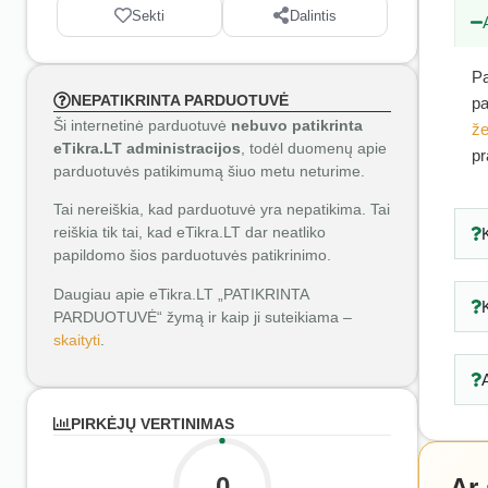
Sekti
Dalintis
Pa
NEPATIKRINTA PARDUOTUVĖ
pa
Ši internetinė parduotuvė
nebuvo patikrinta
že
eTikra.LT administracijos
, todėl duomenų apie
pr
parduotuvės patikimumą šiuo metu neturime.
Tai nereiškia, kad parduotuvė yra nepatikima. Tai
reiškia tik tai, kad eTikra.LT dar neatliko
papildomo šios parduotuvės patikrinimo.
Daugiau apie eTikra.LT „PATIKRINTA
PARDUOTUVĖ“ žymą ir kaip ji suteikiama –
skaityti
.
PIRKĖJŲ VERTINIMAS
0
Ar