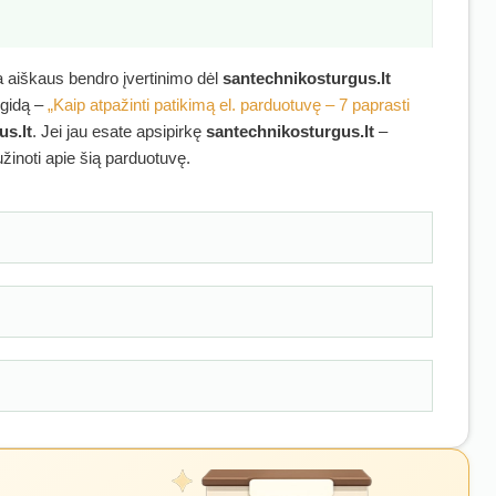
ra aiškaus bendro įvertinimo dėl
santechnikosturgus.lt
 gidą –
„Kaip atpažinti patikimą el. parduotuvę – 7 paprasti
us.lt
. Jei jau esate apsipirkę
santechnikosturgus.lt
–
užinoti apie šią parduotuvę.