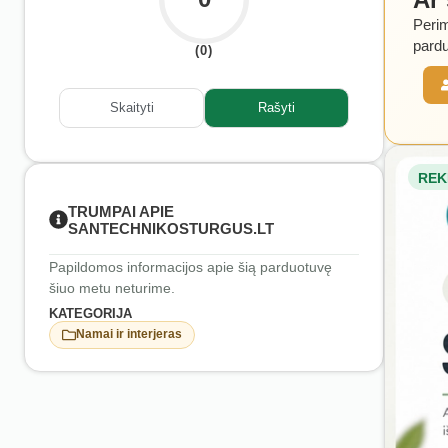
Perim
pardu
(0)
Skaityti
Rašyti
REK
TRUMPAI APIE
SANTECHNIKOSTURGUS.LT
Papildomos informacijos apie šią parduotuvę
šiuo metu neturime.
KATEGORIJA
Namai ir interjeras