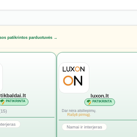
sos patikrintos parduotuvės →
tikbaldai.lt
luxon.lt
PATIKRINTA
PATIKRINTA
(15)
Dar nėra atsiliepimų.
Rašyti pirmąjį.
nterjeras
Namai ir interjeras