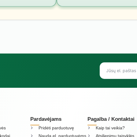
Pardavėjams
Pagalba / Kontaktai
vės
Pridėti parduotuvę
Kaip tai veikia?
kodai
Nauda el. parduotuvėms
Atsiliepimų taisyklės