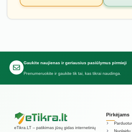
Gaukite naujienas ir geriausius pasiūlymus pirmieji
Prenumeruokite ir gaukite tik tai, kas tikrai naudinga.
Pirkėjams
Parduotu
eTikra.LT – patikimas jūsų gidas internetinių
Nuolaidų 