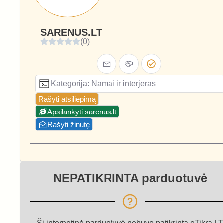
SARENUS.LT
(0)
Kategorija: Namai ir interjeras
Rašyti atsiliepimą
Apsilankyti sarenus.lt
Rašyti žinutę
NEPATIKRINTA parduotuvė
Ši internetinė parduotuvė nebuvo patikrinta eTikra.LT