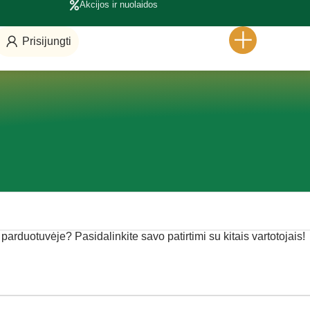
Akcijos ir nuolaidos
Prisijungti
e parduotuvėje? Pasidalinkite savo patirtimi su kitais vartotojais!