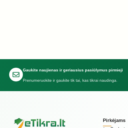
Gaukite naujienas ir geriausius pasiūlymus pirmieji
Prenumeruokite ir gaukite tik tai, kas tikrai naudinga.
Pirkėjams