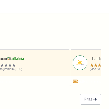
luxon.lt
baldusale.
iso įvertinimų – 0)
(viso įvertinim
nterjeras
Namai ir interjer
Kitas