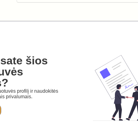
sate šios
uvės
s?
otuvės profilį ir naudokitės
is privalumais.