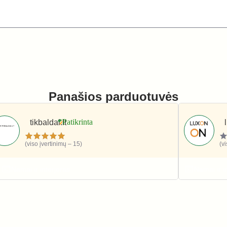
Panašios parduotuvės
tikbaldai.lt
(viso įvertinimų – 15)
(v
Namai ir interjeras
Namai ir i