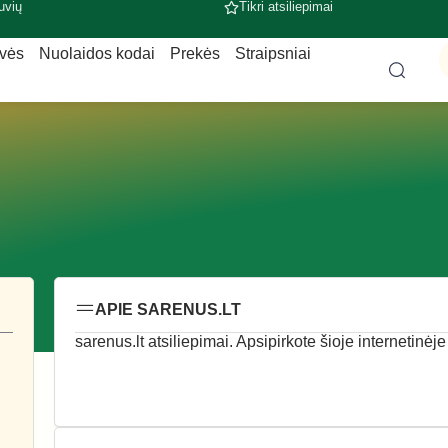
uvių
Tikri atsiliepimai
uvės
Nuolaidos kodai
Prekės
Straipsniai
APIE SARENUS.LT
sarenus.lt atsiliepimai. Apsipirkote šioje internetinėj