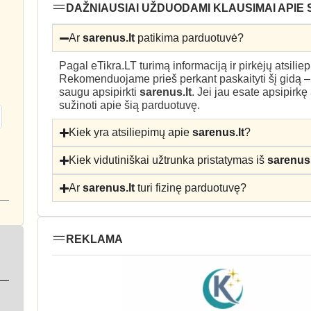
DAŽNIAUSIAI UŽDUODAMI KLAUSIMAI APIE
Ar
sarenus.lt
patikima parduotuvė?
Pagal eTikra.LT turimą informaciją ir pirkėjų atsili
Rekomenduojame prieš perkant paskaityti šį gidą 
saugu apsipirkti
sarenus.lt
. Jei jau esate apsipirkę
sužinoti apie šią parduotuvę.
Kiek yra atsiliepimų apie
sarenus.lt
?
Kiek vidutiniškai užtrunka pristatymas iš
sarenus.
Ar
sarenus.lt
turi fizinę parduotuvę?
REKLAMA