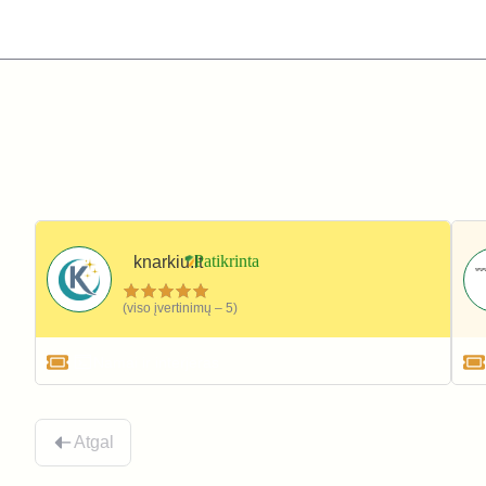
knarkiu.lt
(viso įvertinimų – 5)
Namai ir interjeras
Atgal