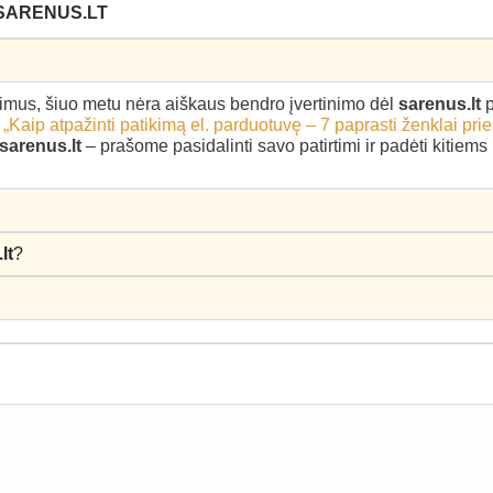
 SARENUS.LT
epimus, šiuo metu nėra aiškaus bendro įvertinimo dėl
sarenus.lt
p
–
„Kaip atpažinti patikimą el. parduotuvę – 7 paprasti ženklai pri
sarenus.lt
– prašome pasidalinti savo patirtimi ir padėti kitiem
lt
?