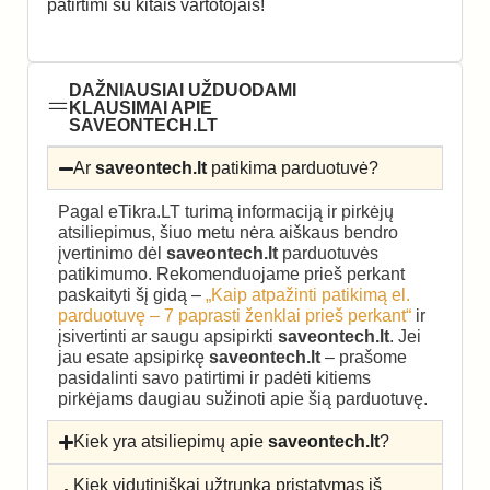
patirtimi su kitais vartotojais!
DAŽNIAUSIAI UŽDUODAMI
KLAUSIMAI APIE
SAVEONTECH.LT
Ar
saveontech.lt
patikima parduotuvė?
Pagal eTikra.LT turimą informaciją ir pirkėjų
atsiliepimus, šiuo metu nėra aiškaus bendro
įvertinimo dėl
saveontech.lt
parduotuvės
patikimumo. Rekomenduojame prieš perkant
paskaityti šį gidą –
„Kaip atpažinti patikimą el.
parduotuvę – 7 paprasti ženklai prieš perkant“
ir
įsivertinti ar saugu apsipirkti
saveontech.lt
. Jei
jau esate apsipirkę
saveontech.lt
– prašome
pasidalinti savo patirtimi ir padėti kitiems
pirkėjams daugiau sužinoti apie šią parduotuvę.
Kiek yra atsiliepimų apie
saveontech.lt
?
Kiek vidutiniškai užtrunka pristatymas iš