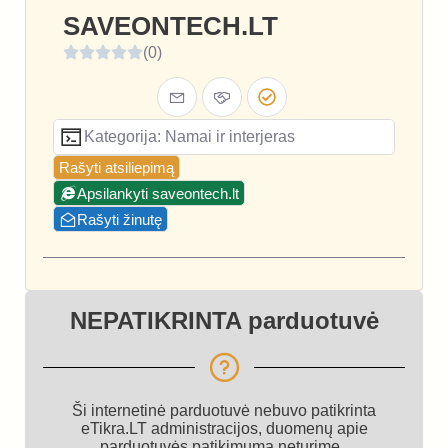
SAVEONTECH.LT
(0)
Kategorija: Namai ir interjeras
Rašyti atsiliepimą
Apsilankyti saveontech.lt
Rašyti žinutę
NEPATIKRINTA parduotuvė
Ši internetinė parduotuvė nebuvo patikrinta
eTikra.LT administracijos, duomenų apie
parduotuvės patikimumą neturime.