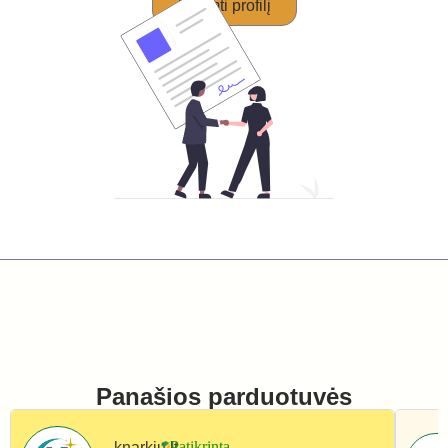
Perimti profilį
Panašios parduotuvės
knarkiu.lt