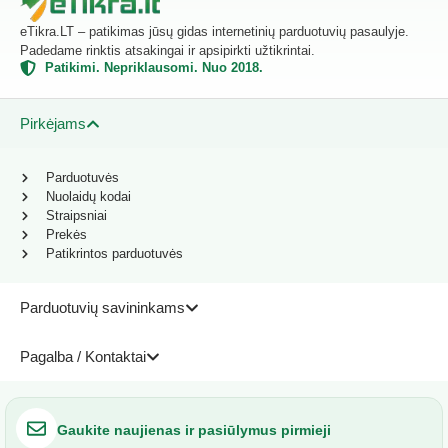
eTikra.LT – patikimas jūsų gidas internetinių parduotuvių pasaulyje.
Padedame rinktis atsakingai ir apsipirkti užtikrintai.
Patikimi. Nepriklausomi. Nuo 2018.
Pirkėjams
Parduotuvės
Nuolaidų kodai
Straipsniai
Prekės
Patikrintos parduotuvės
Parduotuvių savininkams
Pagalba / Kontaktai
Gaukite naujienas ir pasiūlymus pirmieji