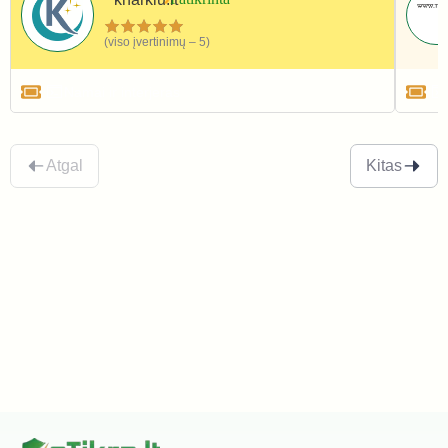
(viso įvertinimų – 5)
Namai ir interjeras
Atgal
Kitas