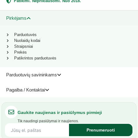
Patikimi. Nepriklausomi. Nuo 2018.
Pirkėjams
Parduotuvės
Nuolaidų kodai
Straipsniai
Prekės
Patikrintos parduotuvės
Parduotuvių savininkams
Pagalba / Kontaktai
Gaukite naujienas ir pasiūlymus pirmieji
Tik naudingi pasiūlymai ir naujienos.
Prenumeruoti