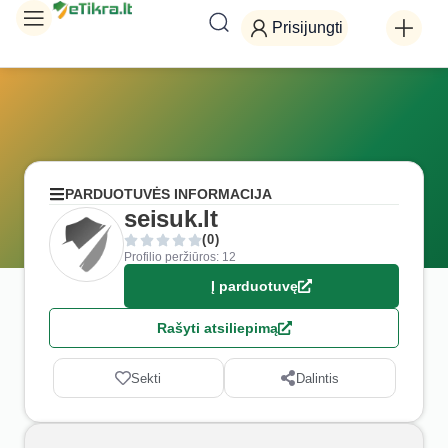
Prisijungti
PARDUOTUVĖS INFORMACIJA
seisuk.lt
(0)
Profilio peržiūros: 12
Į parduotuvę
Rašyti atsiliepimą
Sekti
Dalintis