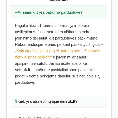
Ar
seisuk.lt
yra patikima parduotuvė?
Pagal eTikra.LT turimą informaciją ir pirkėjų
atsiliepimus, šiuo metu nėra aiškaus bendro
įvertinimo dėl
seisuk.lt
parduotuvės patikimumo.
Rekomenduojame prieš perkant paskaityti šį gidą –
„Kaip atpažinti patikimą el. parduotuvę – 7 paprasti
ženklai prieš perkant“
ir įsivertinti ar saugu
apsipirkti
seisuk.lt
. Jei jau esate apsipirkę
seisuk.lt
– prašome pasidalinti savo patirtimi ir
padėti kitiems pirkėjams daugiau sužinoti apie šią
parduotuvę.
Kiek yra atsiliepimų apie
seisuk.lt
?