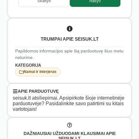
Skaityti
Rašyti
TRUMPAI APIE SEISUK.LT
Papildomos informacijos apie šią parduotuvę šiuo metu
neturime.
KATEGORIJA
Namai ir interjeras
APIE PARDUOTUVĘ
seisuk.lt atsiliepimai. Apsipirkote šioje internetinėje
parduotuvėje? Pasidalinkite savo patirtimi su kitais
vartotojais!
DAŽNIAUSIAI UŽDUODAMI KLAUSIMAI APIE
SEISUK.LT