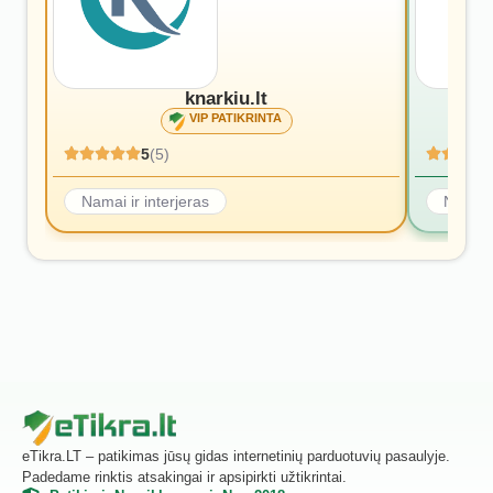
knarkiu.lt
VIP PATIKRINTA
5
(5)
Namai ir interjeras
Namai i
eTikra.LT – patikimas jūsų gidas internetinių parduotuvių pasaulyje.
Padedame rinktis atsakingai ir apsipirkti užtikrintai.