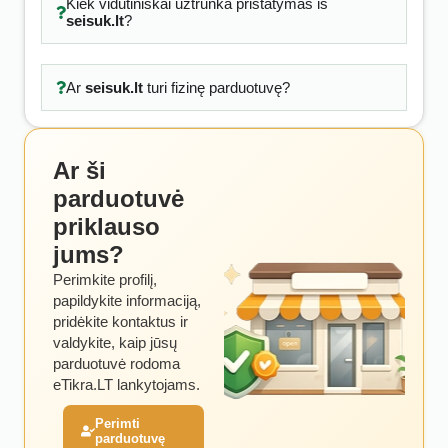
Kiek vidutiniškai užtrunka pristatymas iš
seisuk.lt
?
Ar
seisuk.lt
turi fizinę parduotuvę?
Ar ši
parduotuvė
priklauso
jums?
Perimkite profilį,
papildykite informaciją,
pridėkite kontaktus ir
valdykite, kaip jūsų
parduotuvė rodoma
eTikra.LT lankytojams.
Perimti
parduotuvę