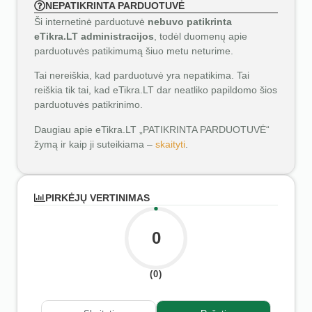
NEPATIKRINTA PARDUOTUVĖ
Ši internetinė parduotuvė
nebuvo patikrinta
eTikra.LT administracijos
, todėl duomenų apie
parduotuvės patikimumą šiuo metu neturime.
Tai nereiškia, kad parduotuvė yra nepatikima. Tai
reiškia tik tai, kad eTikra.LT dar neatliko papildomo šios
parduotuvės patikrinimo.
Daugiau apie eTikra.LT „PATIKRINTA PARDUOTUVĖ“
žymą ir kaip ji suteikiama –
skaityti
.
PIRKĖJŲ VERTINIMAS
0
(0)