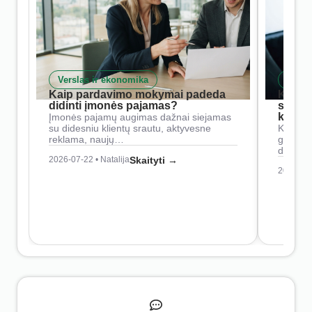
Verslas ir ekonomika
Skait
Kaip pardavimo mokymai padeda
Kaip 
didinti įmonės pajamas?
siste
konkur
Įmonės pajamų augimas dažnai siejamas
su didesniu klientų srautu, aktyvesne
Konkure
reklama, naujų…
geresnė
didesn
2026-07-22 • Natalija
Skaityti →
2026-07-