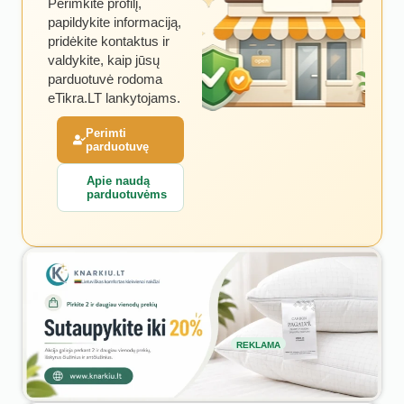
Perimkite profilį,
papildykite informaciją,
pridėkite kontaktus ir
valdykite, kaip jūsų
parduotuvė rodoma
eTikra.LT lankytojams.
Perimti
parduotuvę
Apie naudą
parduotuvėms
REKLAMA