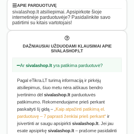
APIE PARDUOTUVĘ
sivalashop.lt atsiliepimai. Apsipirkote šioje
internetinėje parduotuvėje? Pasidalinkite savo
patirtimi su kitais vartotojais!
DAŽNIAUSIAI UŽDUODAMI KLAUSIMAI APIE
SIVALASHOP.LT
Ar
sivalashop.lt
yra patikima parduotuvė?
Pagal eTikra.LT turimą informaciją ir pirkėjų
atsiliepimus, šiuo metu nėra aiškaus bendro
įvertinimo dėl
sivalashop.lt
parduotuvės
patikimumo. Rekomenduojame prieš perkant
paskaityti šį gidą –
„Kaip atpažinti patikimą el.
parduotuvę – 7 paprasti ženklai prieš perkant“
ir
įsivertinti ar saugu apsipirkti
sivalashop.lt
. Jei jau
esate apsipirkę
sivalashop.lt
– prašome pasidalinti