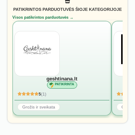
PATIKRINTOS PARDUOTUVĖS ŠIOJE KATEGORIJOJE
Visos patikrintos parduotuvės →
geshtinana.lt
PATIKRINTA
5
(1)
Grožis ir sveikata
Grožis 