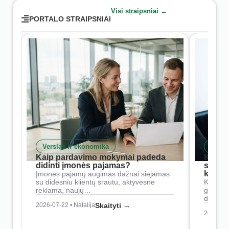
Visi straipsniai →
PORTALO STRAIPSNIAI
Verslas ir ekonomika
Skait
Kaip pardavimo mokymai padeda
Kaip 
didinti įmonės pajamas?
siste
konkur
Įmonės pajamų augimas dažnai siejamas
su didesniu klientų srautu, aktyvesne
Konkure
reklama, naujų…
geresnė
didesn
2026-07-22 • Natalija
Skaityti →
2026-07-