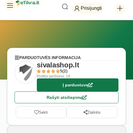
Prisijungti
PARDUOTUVĖS INFORMACIJA
sivalashop.lt
5(2)
Profilio peržiūros: 19
Į parduotuvę
Rašyti atsiliepimą
Sekti
Dalintis