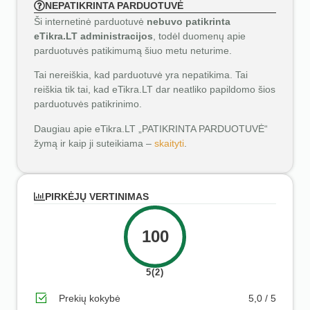
NEPATIKRINTA PARDUOTUVĖ
Ši internetinė parduotuvė
nebuvo patikrinta
eTikra.LT administracijos
, todėl duomenų apie
parduotuvės patikimumą šiuo metu neturime.
Tai nereiškia, kad parduotuvė yra nepatikima. Tai
reiškia tik tai, kad eTikra.LT dar neatliko papildomo šios
parduotuvės patikrinimo.
Daugiau apie eTikra.LT „PATIKRINTA PARDUOTUVĖ“
žymą ir kaip ji suteikiama –
skaityti
.
PIRKĖJŲ VERTINIMAS
100
5(2)
Prekių kokybė
5,0 / 5